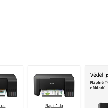
Věděli 
Náplně 
nákladů
 do
Náplně do