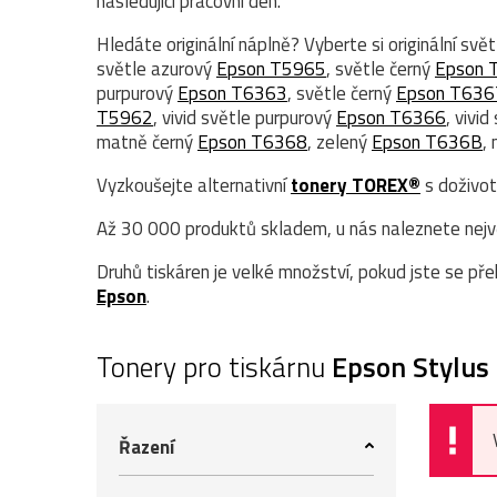
následující pracovní den.
Hledáte originální náplně? Vyberte si originální svě
světle azurový
Epson T5965
, světle černý
Epson 
purpurový
Epson T6363
, světle černý
Epson T636
T5962
, vivid světle purpurový
Epson T6366
, vivi
matně černý
Epson T6368
, zelený
Epson T636B
,
Vyzkoušejte alternativní
tonery TOREX®
s doživot
Až 30 000 produktů skladem, u nás naleznete největ
Druhů tiskáren je velké množství, pokud jste se přek
Epson
.
Tonery pro tiskárnu
Epson Stylu
Řazení