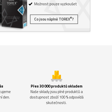
Možnost pouze vyzkoušet
®
Co jsou náplně TOREX
?
ás
Přes 30 000 produktů skladem
ntujeme
Naše sklady jsou plné produktů a
ní den.
dostupnost zboží 100 % odpovídá
skutečnosti.