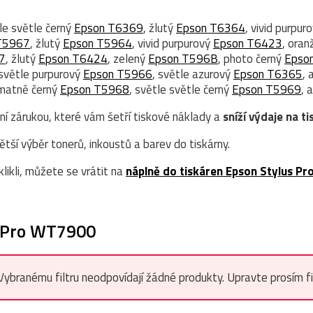
tle světle černý
Epson T6369
, žlutý
Epson T6364
, vivid purpur
T5967
, žlutý
Epson T5964
, vivid purpurový
Epson T6423
, ora
7
, žlutý
Epson T6424
, zelený
Epson T596B
, photo černý
Epso
d světle purpurový
Epson T5966
, světle azurový
Epson T6365
, 
 matně černý
Epson T5968
, světle světle černý
Epson T5969
, 
ní zárukou, které vám šetří tiskové náklady a
sníží výdaje na ti
ší výběr tonerů, inkoustů a barev do tiskárny.
likli, můžete se vrátit na
náplně do tiskáren Epson Stylus Pr
s Pro WT7900
Vybranému filtru neodpovídají žádné produkty. Upravte prosím filt