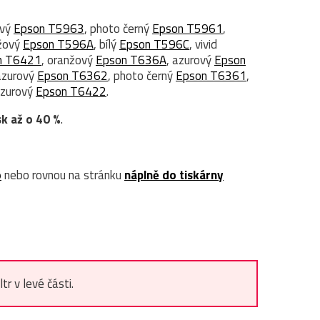
ový
Epson T5963
, photo černý
Epson T5961
,
nžový
Epson T596A
, bílý
Epson T596C
, vivid
n T6421
, oranžový
Epson T636A
, azurový
Epson
azurový
Epson T6362
, photo černý
Epson T6361
,
azurový
Epson T6422
.
sk až o 40 %
.
o
nebo rovnou na stránku
náplně do tiskárny
r v levé části.