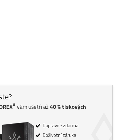
jste?
®
TOREX
vám ušetří až
40
% tiskových
Dopravné zdarma
Doživotní záruka