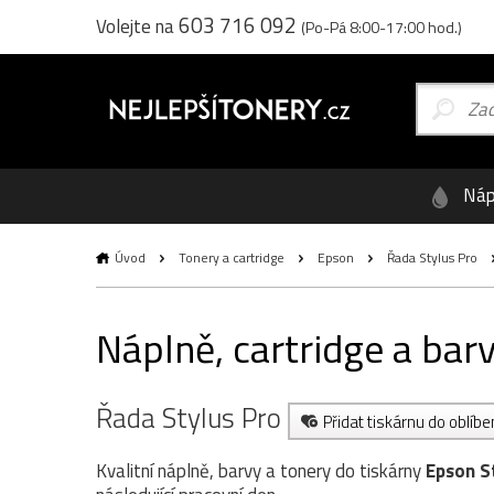
603 716 092
Volejte na
(Po-Pá 8:00-17:00 hod.)
Náp
Úvod
Tonery a cartridge
Epson
Řada Stylus Pro
Náplně, cartridge a ba
Řada Stylus Pro
Přidat tiskárnu do oblíb
Kvalitní náplně, barvy a tonery do tiskárny
Epson S