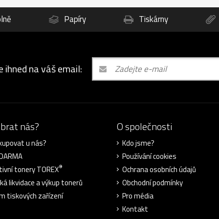
lně
Papíry
Tiskárny
e ihned na váš email:
ybrat nás?
O společnosti
kupovat u nás?
Kdo jsme?
ZDARMA
Používání cookies
®
tivní tonery TOREX
Ochrana osobních údajů
cká likvidace a výkup tonerů
Obchodní podmínky
m tiskových zařízení
Pro média
Kontakt