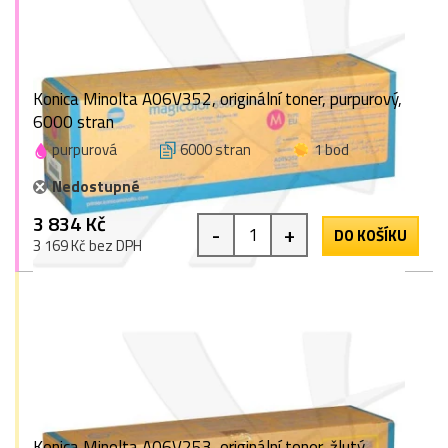
Konica Minolta A06V352, originální toner, purpurový,
6000 stran
purpurová
6000 stran
1 bod
Nedostupné
3 834 Kč
-
+
DO KOŠÍKU
3 169 Kč bez DPH
Konica Minolta A06V253, originální toner, žlutý,