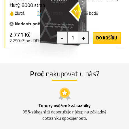
žlutý, 8000 stran
žlutá
8000 stran
169 bodů
Nedostupné
2 771 Kč
-
+
DO KOŠÍKU
2 290 Kč bez DPH
Proč
nakupovat u nás?
Tonery ověřené zákazníky
98 % zákazníků doporučuje nákup na základně
dotazníku spokojenosti.