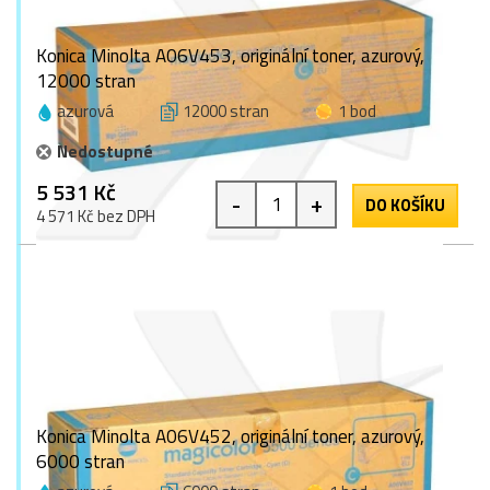
Konica Minolta A06V453, originální toner, azurový,
12000 stran
azurová
12000 stran
1 bod
Nedostupné
5 531 Kč
-
+
DO KOŠÍKU
4 571 Kč bez DPH
Konica Minolta A06V452, originální toner, azurový,
6000 stran