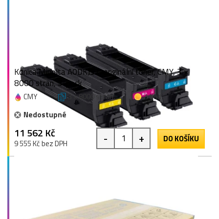
Konica Minolta A0DKJ52, originální toner, CMY, 3 ×
8000 stran, 3-pack
CMY
3 × 8000 stran
1 bod
Nedostupné
11 562 Kč
-
+
DO KOŠÍKU
9 555 Kč bez DPH