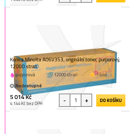
Konica Minolta A06V353, originální toner, purpurový,
12000 stran
purpurová
12000 stran
1 bod
Nedostupné
5 014 Kč
-
+
DO KOŠÍKU
4 144 Kč bez DPH