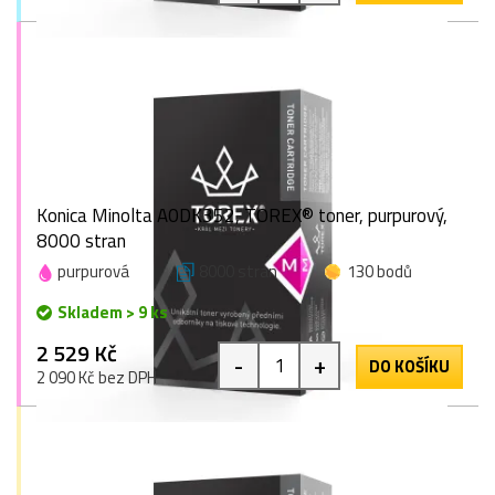
Konica Minolta A0DK352, TOREX® toner, purpurový,
8000 stran
purpurová
8000 stran
130 bodů
Skladem > 9 ks
2 529 Kč
-
+
DO KOŠÍKU
2 090 Kč bez DPH