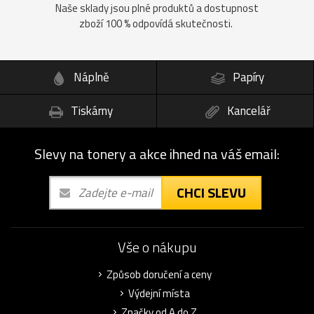
Naše sklady jsou plné produktů a dostupnost
zboží 100 % odpovídá skutečnosti.
Náplně
Papíry
Tiskárny
Kancelář
Slevy na tonery a akce ihned na váš email:
CHCI SLEVU
Vše o nákupu
Způsob doručení a ceny
Výdejní místa
Značky od A do Z