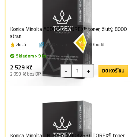
Konica Minolta A0DK252, TOREX® toner, žlutý, 8000
stran
žlutá
8000 stran
130 bodů
Skladem > 9 ks
2 529 Kč
-
+
DO KOŠÍKU
2 090 Kč bez DPH
Konica Minolta TN-318Y (A0DK253), TOREX® toner,