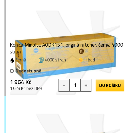
Konica Minolta A0DK151, originální toner, černý, 4000
stran
černá
4000 stran
1 bod
Nedostupné
1 964 Kč
-
+
DO KOŠÍKU
1 623 Kč bez DPH