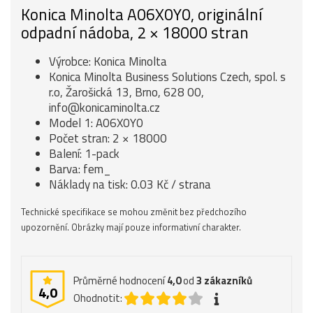
Konica Minolta A06X0Y0, originální
odpadní nádoba, 2 × 18000 stran
Výrobce: Konica Minolta
Konica Minolta Business Solutions Czech, spol. s
r.o, Žarošická 13, Brno, 628 00,
info@konicaminolta.cz
Model 1: A06X0Y0
Počet stran: 2 × 18000
Balení: 1-pack
Barva: fem_
Náklady na tisk: 0.03 Kč / strana
Technické specifikace se mohou změnit bez předchozího
upozornění. Obrázky mají pouze informativní charakter.
Průměrné hodnocení
4,0
od
3
zákazníků
4,0
Ohodnotit: