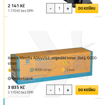
2 141 Kč
-
+
DO KOŠÍKU
1 770 Kč bez DPH
Konica Minolta A06V252, originální toner, žlutý, 6000
stran
žlutá
6000 stran
1 bod
Nedostupné
3 835 Kč
-
+
DO KOŠÍKU
3 170 Kč bez DPH