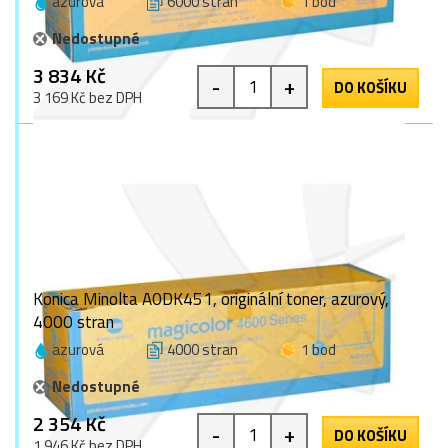
azurová
6000 stran
1 bod
Nedostupné
3 834 Kč
-
+
DO KOŠÍKU
3 169 Kč bez DPH
Konica Minolta A0DK451, originální toner, azurový,
4000 stran
azurová
4000 stran
1 bod
Nedostupné
2 354 Kč
-
+
DO KOŠÍKU
1 946 Kč bez DPH