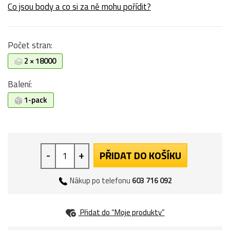
Co jsou body a co si za ně mohu pořídit?
Počet stran:
2 × 18000
Balení:
1-pack
-
+
PŘIDAT DO KOŠÍKU
Nákup po telefonu
603 716 092
Přidat do “Moje produkty”