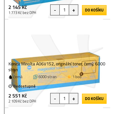
2 145 Kč
-
+
DO KOŠÍKU
1 773 Kč bez DPH
Konica Minolta A06V152, originální toner, černý, 6000
stran
černá
6000 stran
1 bod
Nedostupné
2 551 Kč
-
+
DO KOŠÍKU
2 109 Kč bez DPH