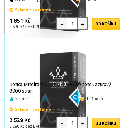
Skladem - externě
1 851 Kč
-
+
DO KOŠÍKU
1 530 Kč bez DPH
Konica Minolta A0DK452, TOREX® toner, azurový,
8000 stran
azurová
8000 stran
130 bodů
Skladem - externě
2 529 Kč
-
+
DO KOŠÍKU
2 090 Kč bez DPH