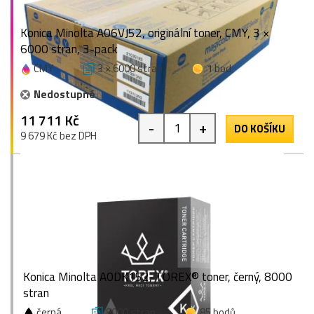
Konica Minolta A06VJ52, originální toner, CMY, 3 ×
6000 stran, 3-pack
CMY
3 × 6000 stran
1 bod
Nedostupné
11 711 Kč
-
+
DO KOŠÍKU
9 679 Kč bez DPH
Konica Minolta A0DK152, TOREX® toner, černý, 8000
stran
černá
8000 stran
85 bodů