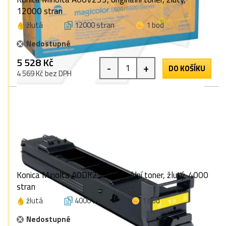
12000 stran
žlutá
12000 stran
1 bod
Nedostupné
5 528 Kč
-
+
DO KOŠÍKU
4 569 Kč bez DPH
Konica Minolta A0DK251, originální toner, žlutý, 4000
stran
žlutá
4000 stran
1 bod
Nedostupné