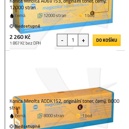
Konica Minolta A06V153, originální toner, černý,
12000 stran
černá
12000 stran
1 bod
Nedostupné
2 260 Kč
-
+
DO KOŠÍKU
1 867 Kč bez DPH
Konica Minolta A0DK152, originální toner, černý, 8000
stran
černá
8000 stran
1 bod
Nedostupné