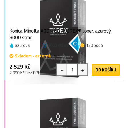
Konica Minolta A0DK452, TOREX® toner, azurový,
8000 stran
azurová
8000 stran
130 bodů
Skladem - externě
2 529 Kč
-
+
DO KOŠÍKU
2 090 Kč bez DPH