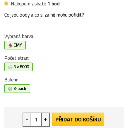
Nákupem získáte
1 bod
Co jsou body a co si za ně mohu pořídit?
Vybraná barva:
CMY
Počet stran:
3 × 8000
Balení:
3-pack
-
+
PŘIDAT DO KOŠÍKU