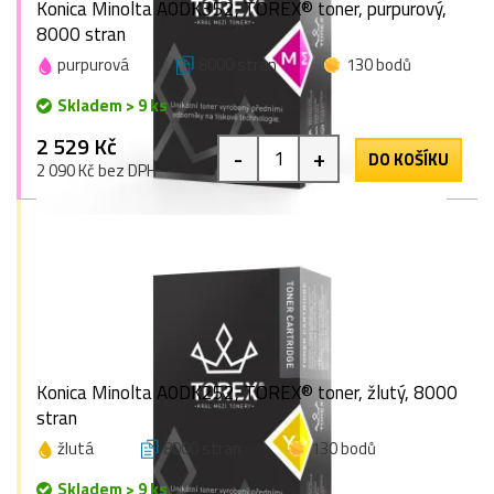
Konica Minolta A0DK352, TOREX® toner, purpurový,
8000 stran
purpurová
8000 stran
130 bodů
Skladem > 9 ks
2 529 Kč
-
+
DO KOŠÍKU
2 090 Kč bez DPH
Konica Minolta A0DK252, TOREX® toner, žlutý, 8000
stran
žlutá
8000 stran
130 bodů
Skladem > 9 ks