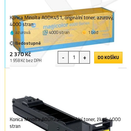
Konica Minolta A0DK451, originální toner, azurový,
4000 stran
azurová
4000 stran
1 bod
Nedostupné
2 370 Kč
-
+
DO KOŠÍKU
1 958 Kč bez DPH
Konica Minolta A0DK251, originální toner, žlutý, 4000
stran