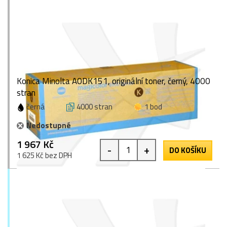
Konica Minolta A0DK151, originální toner, černý, 4000
stran
černá
4000 stran
1 bod
Nedostupné
1 967 Kč
-
+
DO KOŠÍKU
1 625 Kč bez DPH