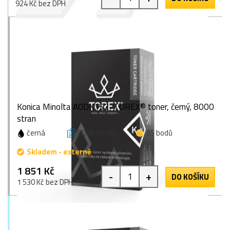
924 Kč bez DPH
Konica Minolta A0DK152, TOREX® toner, černý, 8000
stran
černá
8000 stran
85 bodů
Skladem - externě
1 851 Kč
-
+
DO KOŠÍKU
1 530 Kč bez DPH