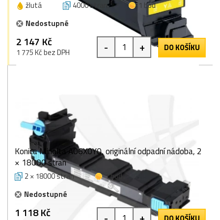
žlutá
4000 stran
1 bod
Nedostupné
2 147 Kč
-
+
DO KOŠÍKU
1 775 Kč bez DPH
Konica Minolta A06X0Y0, originální odpadní nádoba, 2
× 18000 stran
2 × 18000 stran
1 bod
Nedostupné
1 118 Kč
-
+
DO KOŠÍKU