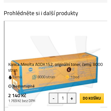
Prohlédněte si i další produkty
Konica Minolta A0DK152, originální toner, černý, 8000
stran
černá
8000 stran
1 bod
Nedostupné
2 140 Kč
-
+
DO KOŠÍKU
1 769 Kč bez DPH