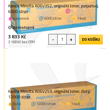
Konica Minolta A06V352, originální toner, purpurový,
6000 stran
purpurová
6000 stran
1 bod
Nedostupné
3 833 Kč
-
+
DO KOŠÍKU
3 168 Kč bez DPH
Konica Minolta A06V253, originální toner, žlutý,
12000 stran
žlutá
12000 stran
1 bod