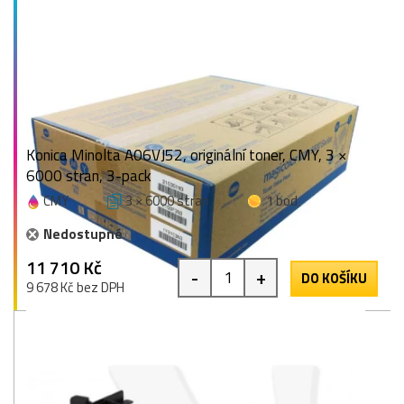
Konica Minolta A06VJ52, originální toner, CMY, 3 ×
6000 stran, 3-pack
CMY
3 × 6000 stran
1 bod
Nedostupné
11 710 Kč
-
+
DO KOŠÍKU
9 678 Kč bez DPH