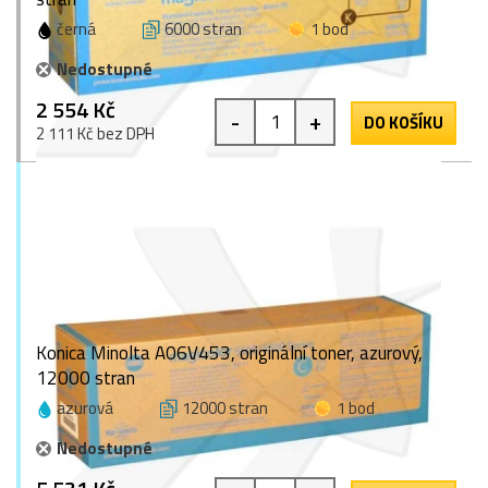
černá
6000 stran
1 bod
Nedostupné
2 554 Kč
-
+
DO KOŠÍKU
2 111 Kč bez DPH
Konica Minolta A06V453, originální toner, azurový,
12000 stran
azurová
12000 stran
1 bod
Nedostupné