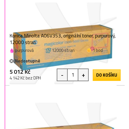
Konica Minolta A06V353, originální toner, purpurový,
12000 stran
purpurová
12000 stran
1 bod
Nedostupné
5 012 Kč
-
+
DO KOŠÍKU
4 142 Kč bez DPH