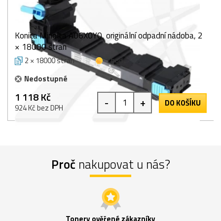
Konica Minolta A06X0Y0, originální odpadní nádoba, 2
× 18000 stran
2 × 18000 stran
1 bod
Nedostupné
1 118 Kč
-
+
DO KOŠÍKU
924 Kč bez DPH
Proč
nakupovat u nás?
Tonery ověřené zákazníky