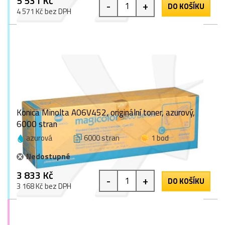
5 531 Kč
-
+
DO KOŠÍKU
4 571 Kč bez DPH
Konica Minolta A06V452, originální toner, azurový,
6000 stran
azurová
6000 stran
1 bod
Nedostupné
3 833 Kč
-
+
DO KOŠÍKU
3 168 Kč bez DPH