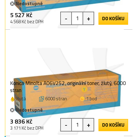
Nedostupné
5 527 Kč
-
+
DO KOŠÍKU
4 568 Kč bez DPH
Konica Minolta A06V252, originální toner, žlutý, 6000
stran
žlutá
6000 stran
1 bod
Nedostupné
3 836 Kč
-
+
DO KOŠÍKU
3 171 Kč bez DPH