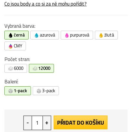
Co jsou body a co si za ně mohu pořídit?
Vybraná barva:
černá
azurová
purpurová
žlutá
CMY
Počet stran:
6000
12000
Balení:
1-pack
3-pack
-
+
PŘIDAT DO KOŠÍKU