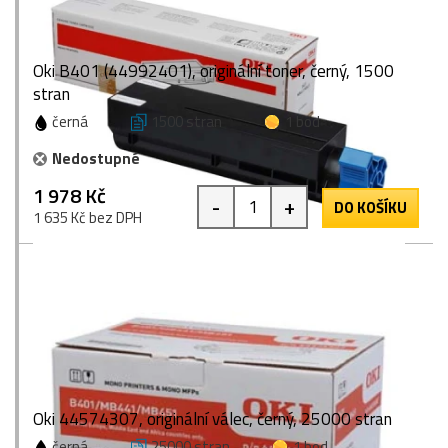
Oki B401 (44992401), originální toner, černý, 1500
stran
černá
1500 stran
1 bod
Nedostupné
1 978 Kč
-
+
DO KOŠÍKU
1 635 Kč bez DPH
Oki 44574307, originální válec, černý, 25000 stran
černá
25000 stran
1 bod