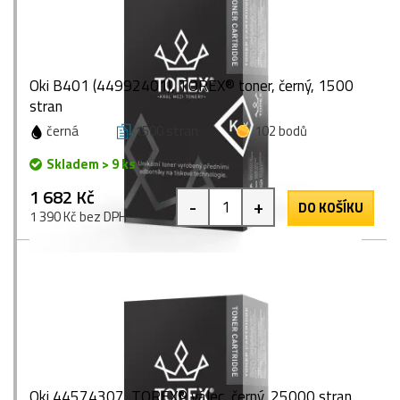
Oki B401 (44992401), TOREX® toner, černý, 1500
stran
černá
1500 stran
102 bodů
Skladem > 9 ks
1 682 Kč
-
+
DO KOŠÍKU
1 390 Kč bez DPH
Oki 44574307, TOREX® válec, černý, 25000 stran