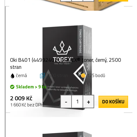
Oki B401 (44992402), TOREX® toner, černý, 2500
stran
černá
2500 stran
125 bodů
Skladem > 9 ks
2 009 Kč
-
+
DO KOŠÍKU
1 660 Kč bez DPH