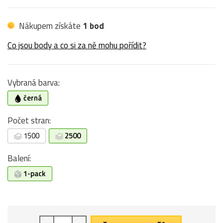
Nákupem získáte
1 bod
Co jsou body a co si za ně mohu pořídit?
Vybraná barva:
černá
Počet stran:
1500
2500
Balení:
1-pack