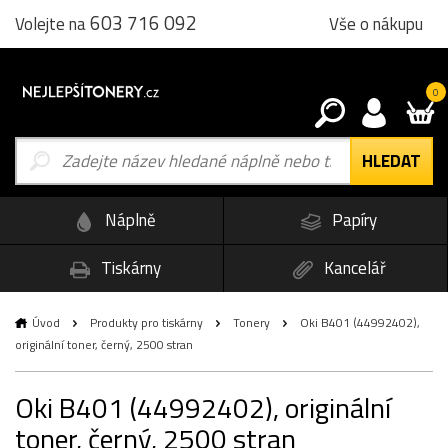
603 716 092
Vše o nákupu
Volejte na
0
Náplně
Papíry
Tiskárny
Kancelář
Úvod
Produkty pro tiskárny
Tonery
Oki B401 (44992402),
originální toner, černý, 2500 stran
Oki B401 (44992402), originální
toner, černý, 2500 stran