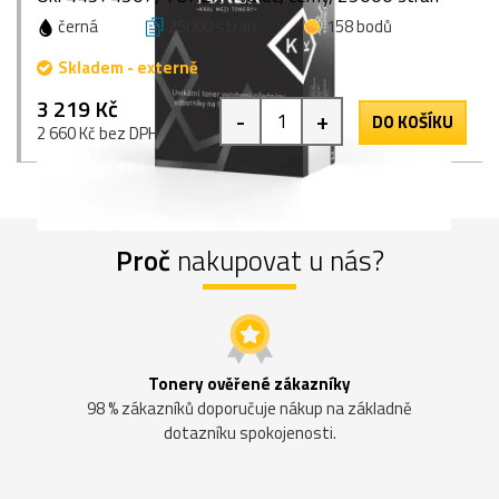
černá
25000 stran
158 bodů
Skladem - externě
3 219 Kč
-
+
DO KOŠÍKU
2 660 Kč bez DPH
Proč
nakupovat u nás?
Tonery ověřené zákazníky
98 % zákazníků doporučuje nákup na základně
dotazníku spokojenosti.