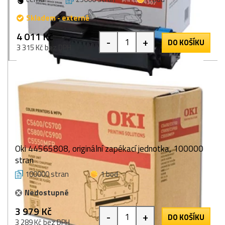
Skladem - externě
4 011 Kč
-
+
DO KOŠÍKU
3 315 Kč bez DPH
Oki 44565808, originální zapékací jednotka, 100000
stran
100000 stran
1 bod
Nedostupné
3 979 Kč
-
+
DO KOŠÍKU
3 289 Kč bez DPH