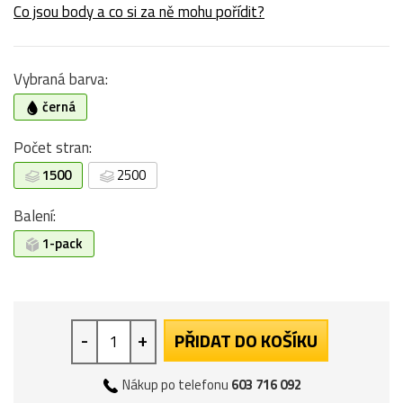
Co jsou body a co si za ně mohu pořídit?
Vybraná barva:
černá
Počet stran:
1500
2500
Balení:
1-pack
-
+
PŘIDAT DO KOŠÍKU
Nákup po telefonu
603 716 092