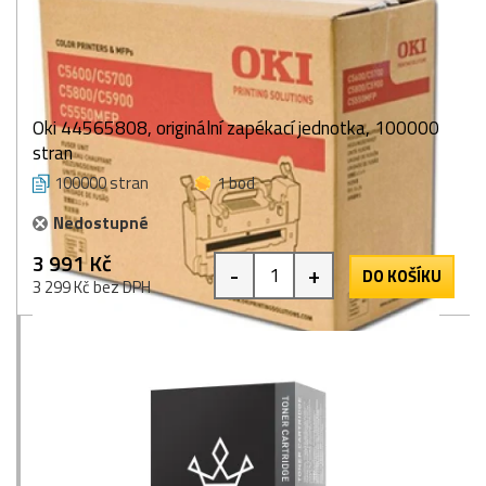
Oki 44565808, originální zapékací jednotka, 100000
stran
100000 stran
1 bod
Nedostupné
3 991 Kč
-
+
DO KOŠÍKU
3 299 Kč bez DPH