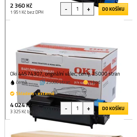
2 360 Kč
-
+
DO KOŠÍKU
1 951 Kč bez DPH
Oki 44574307, originální válec, černý, 25000 stran
černá
25000 stran
1 bod
Skladem - externě
4 024 Kč
-
+
DO KOŠÍKU
3 325 Kč bez DPH