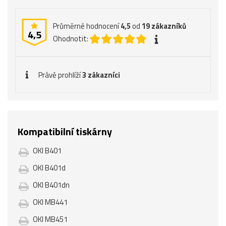
Průměrné hodnocení
4,5
od
19
zákazníků
4,5
Ohodnotit:
Právě prohlíží
3 zákazníci
Kompatibilní tiskárny
OKI B401
OKI B401d
OKI B401dn
OKI MB441
OKI MB451