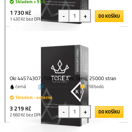
Skladem > 9 ks
1 730 Kč
-
+
DO KOŠÍKU
1 430 Kč bez DPH
Oki 44574307, TOREX® válec, černý, 25000 stran
černá
25000 stran
158 bodů
Skladem - externě
3 219 Kč
-
+
DO KOŠÍKU
2 660 Kč bez DPH