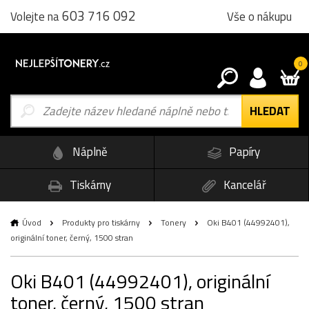
603 716 092
Vše o nákupu
Volejte na
0
Náplně
Papíry
Tiskárny
Kancelář
Úvod
Produkty pro tiskárny
Tonery
Oki B401 (44992401),
originální toner, černý, 1500 stran
Oki B401 (44992401), originální
toner, černý, 1500 stran