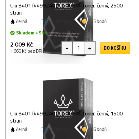
Oki B401 (44992402), TOREX® toner, černý, 2500
stran
černá
2500 stran
125 bodů
Skladem > 9 ks
2 009 Kč
-
+
DO KOŠÍKU
1 660 Kč bez DPH
Oki B401 (44992401), TOREX® toner, černý, 1500
stran
černá
1500 stran
106 bodů