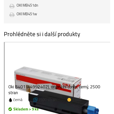
OKI MB451dn
OKI MB451w
Prohlédněte si i další produkty
Oki B401 (44992402), originální toner, černý, 2500
stran
černá
2500 stran
1 bod
Skladem > 9 ks