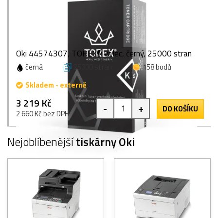
Oki 44574307, TOREX® válec, černý, 25000 stran
černá
25000 stran
158 bodů
Skladem - externě
3 219 Kč
-
+
DO KOŠÍKU
2 660 Kč bez DPH
Nejoblíbenější
tiskárny Oki