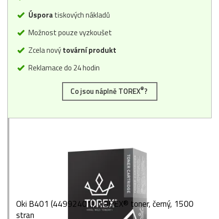
Úspora
tiskových nákladů
Možnost pouze vyzkoušet
Zcela nový
tovární produkt
Reklamace do 24 hodin
®
Co jsou náplně TOREX
?
Oki B401 (44992401), TOREX® toner, černý, 1500
stran