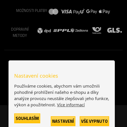
MOŽNOSTI PLATBY
DOPRAVNÍ
METODY
Nastavení cookies
Používáme cookies, abychom vám umožnili
pohodlné prohlížení našeho e-shopu a díky
analýze provozu neustále zlepšovali jeho funkce,
výkon a použitelnost.
Více informací
Česká republika
Slovensko
SOUHLASÍM
NASTAVENÍ
VŠE VYPNUTO