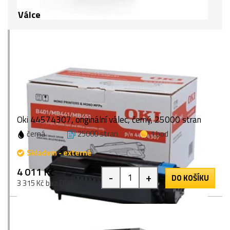
Válce
Oki 44574307, originální válec, černý, 25000 stran
černá
25000 stran
1 bod
Skladem - externě
4 011 Kč
-
+
DO KOŠÍKU
3 315 Kč bez DPH