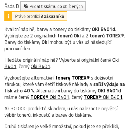
Řada B
Přidat tiskárnu do oblíbených
Právě prohlíží
3 zákazníků
Kvalitní náplně, barvy a tonery do tiskárny
OKI B401d
.
Vybírejte ze 2 originálních
tonerů
Oki
a 2
tonerů TOREX®
.
Barvy do tiskárny
Oki
mohou být u vás už následující
pracovní den.
Hledáte originální náplně? Vyberte si originální černý
Oki
B401
, černý
Oki B401
.
Vyzkoušejte alternativní
tonery TOREX®
s doživotní
zárukou, které vám šetří tiskové náklady a
sníží výdaje na
tisk až o 40 %
. Alternativní barvy do tiskárny
OKI B401d
máme černý
TOREX®
Oki B401
, černý
TOREX®
Oki B401
.
Až 30 000 produktů skladem, u nás naleznete největší
výběr tonerů, inkoustů a barev do tiskárny.
Druhů tiskáren je velké množství, pokud jste se překlikli,