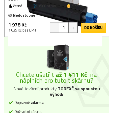
černá
1500 stran
1 bod
Nedostupné
1 978 Kč
-
+
DO KOŠÍKU
1 635 Kč bez DPH
Chcete ušetřit
až 1 411 Kč
na
náplních pro tuto tiskárnu?
®
Nové tovární produkty
TOREX
se spoustou
výhod:
Dopravné
zdarma
Doživotní záruka