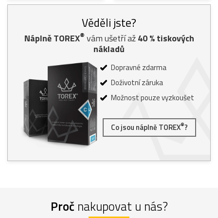
Věděli jste?
®
Náplně TOREX
vám ušetří až
40
% tiskových
nákladů
Dopravné zdarma
Doživotní záruka
Možnost pouze vyzkoušet
®
Co jsou náplně TOREX
?
Proč
nakupovat u nás?