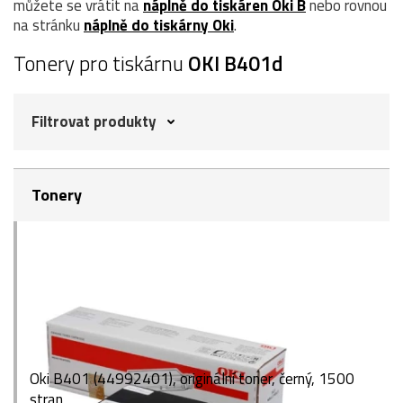
můžete se vrátit na
náplně do tiskáren Oki B
nebo rovnou
na stránku
náplně do tiskárny Oki
.
Tonery pro tiskárnu
OKI B401d
Filtrovat produkty
Tonery
Oki B401 (44992401), originální toner, černý, 1500
stran