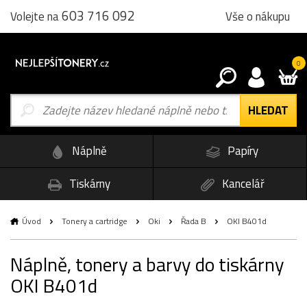
603 716 092
Vše o nákupu
Volejte na
0
Náplně
Papíry
Tiskárny
Kancelář
Úvod
Tonery a cartridge
Oki
Řada B
OKI B401d
Náplně, tonery a barvy do tiskárny
OKI B401d