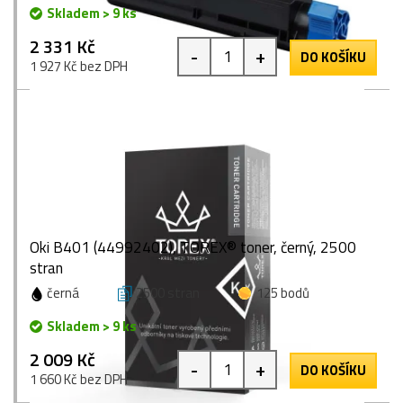
Skladem > 9 ks
2 331 Kč
-
+
DO KOŠÍKU
1 927 Kč bez DPH
Oki B401 (44992402), TOREX® toner, černý, 2500
stran
černá
2500 stran
125 bodů
Skladem > 9 ks
2 009 Kč
-
+
DO KOŠÍKU
1 660 Kč bez DPH