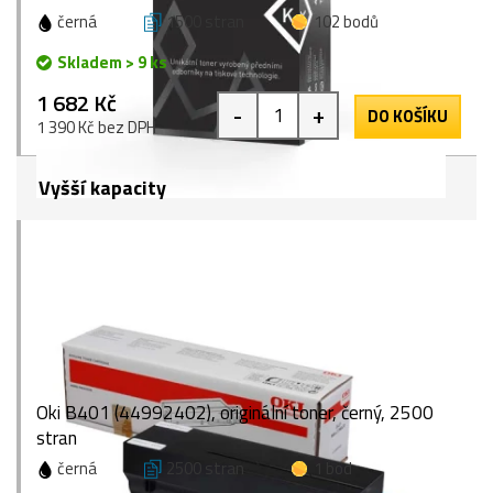
černá
1500 stran
102 bodů
Skladem > 9 ks
1 682 Kč
-
+
DO KOŠÍKU
1 390 Kč bez DPH
Vyšší kapacity
Oki B401 (44992402), originální toner, černý, 2500
stran
černá
2500 stran
1 bod