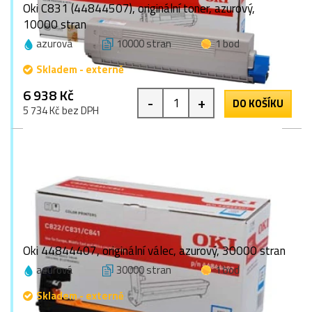
Oki C831 (44844507), originální toner, azurový,
10000 stran
azurová
10000 stran
1 bod
Skladem - externě
6 938 Kč
-
+
DO KOŠÍKU
5 734 Kč bez DPH
Oki 44844407, originální válec, azurový, 30000 stran
azurová
30000 stran
1 bod
Skladem - externě