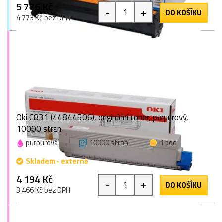
5 776 Kč
-
+
DO KOŠÍKU
4 773 Kč bez DPH
Oki C831 (44844506), originální toner, purpurový,
10000 stran
purpurová
10000 stran
1 bod
Skladem - externě
4 194 Kč
-
+
DO KOŠÍKU
3 466 Kč bez DPH