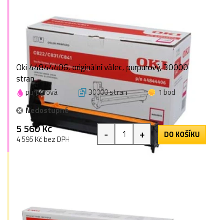
Oki 44844406, originální válec, purpurový, 30000
stran
purpurová
30000 stran
1 bod
Nedostupné
5 560 Kč
-
+
DO KOŠÍKU
4 595 Kč bez DPH