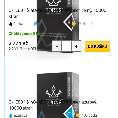
Oki C831 (44844508), TOREX® toner, černý, 10000
stran
černá
10000 stran
159 bodů
Skladem > 9 ks
2 771 Kč
-
+
DO KOŠÍKU
2 290 Kč bez DPH
Oki C831 (44844507), TOREX® toner, azurový,
10000 stran
azurová
10000 stran
405 bodů