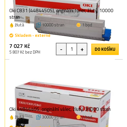
Oki C831 (44844505), originální toner, žlutý, 10000
stran
žlutá
10000 stran
1 bod
Skladem - externě
7 027 Kč
-
+
DO KOŠÍKU
5 807 Kč bez DPH
Oki 44844405, originální válec, žlutý, 30000 stran
žlutá
30000 stran
1 bod