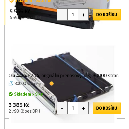
Skladem - externě
5 556 Kč
-
+
DO KOŠÍKU
4 592 Kč bez DPH
Oki 44846204, originální přenosový pás, 80000 stran
80000 stran
1 bod
Skladem > 9 ks
3 385 Kč
-
+
DO KOŠÍKU
2 798 Kč bez DPH