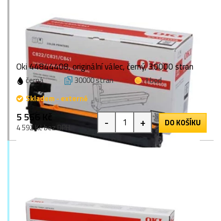
Oki 44844408, originální válec, černý, 30000 stran
černá
30000 stran
1 bod
Skladem - externě
5 556 Kč
-
+
DO KOŠÍKU
4 592 Kč bez DPH