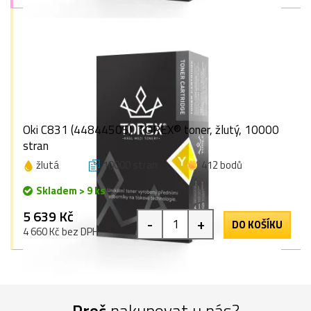
Oki C831 (44844505), TOREX® toner, žlutý, 10000
stran
žlutá
10000 stran
412 bodů
Skladem > 9 ks
5 639 Kč
-
+
DO KOŠÍKU
4 660 Kč bez DPH