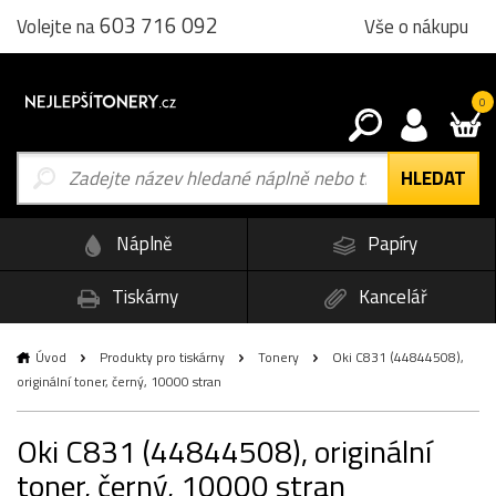
603 716 092
Vše o nákupu
Volejte na
0
Náplně
Papíry
Tiskárny
Kancelář
Úvod
Produkty pro tiskárny
Tonery
Oki C831 (44844508),
originální toner, černý, 10000 stran
Oki C831 (44844508), originální
toner, černý, 10000 stran