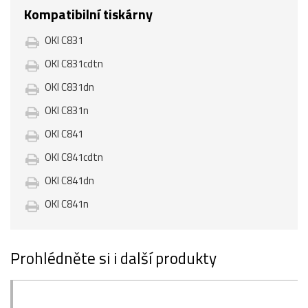
Kompatibilní tiskárny
OKI C831
OKI C831cdtn
OKI C831dn
OKI C831n
OKI C841
OKI C841cdtn
OKI C841dn
OKI C841n
Prohlédněte si i další produkty