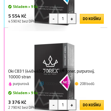
Skladem > 9 ks
5 554 Kč
-
+
DO KOŠÍKU
4 590 Kč bez DPH
Oki C831 (44844506), TOREX® toner, purpurový,
10000 stran
purpurová
10000 stran
208 bodů
Skladem > 9 ks
3 376 Kč
-
+
DO KOŠÍKU
2 790 Kč bez DPH