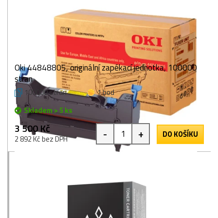
Oki 44848805, originální zapékací jednotka, 100000
stran
100000 stran
1 bod
Skladem > 5 ks
3 500 Kč
-
+
DO KOŠÍKU
2 892 Kč bez DPH