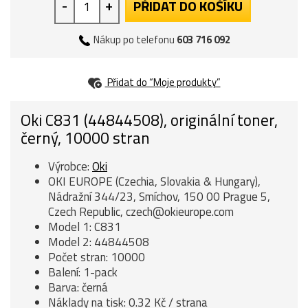
-
+
PŘIDAT DO KOŠÍKU
Nákup po telefonu
603 716 092
Přidat do “Moje produkty”
Oki C831 (44844508), originální toner,
černý, 10000 stran
Výrobce:
Oki
OKI EUROPE (Czechia, Slovakia & Hungary),
Nádražní 344/23, Smíchov, 150 00 Prague 5,
Czech Republic, czech@okieurope.com
Model 1: C831
Model 2: 44844508
Počet stran: 10000
Balení: 1-pack
Barva: černá
Náklady na tisk: 0.32 Kč / strana