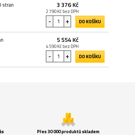
3 376 Kč
 stran
2 790 Kč bez DPH
-
+
DO KOŠÍKU
5 554 Kč
an
4 590 Kč bez DPH
-
+
DO KOŠÍKU
ás
Přes 30 000 produktů skladem