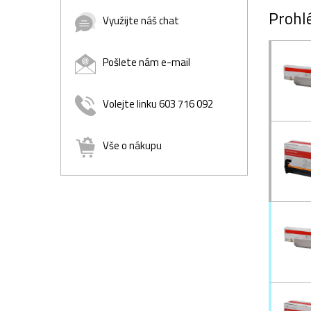
Prohlé
Využijte náš chat
Pošlete nám e-mail
Volejte linku 603 716 092
Vše o nákupu