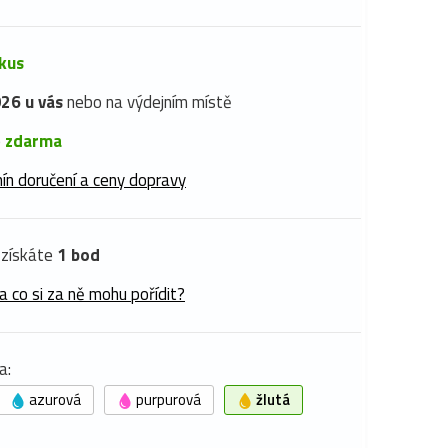
 kus
26 u vás
nebo na výdejním místě
é
zdarma
ín doručení a ceny dopravy
získáte
1 bod
a co si za ně mohu pořídit?
a:
azurová
purpurová
žlutá