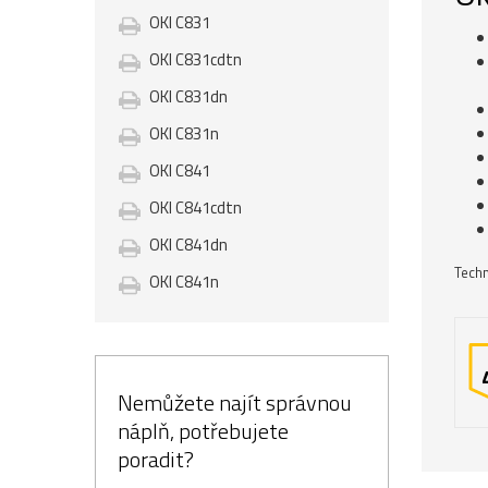
OKI C831
OKI C831cdtn
OKI C831dn
OKI C831n
OKI C841
OKI C841cdtn
OKI C841dn
Techn
OKI C841n
Nemůžete najít správnou
náplň, potřebujete
poradit?