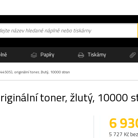
lně
Papíry
Tiskárny
4505), originální toner, žlutý, 10000 stran
iginální toner, žlutý, 10000 s
6 93
5 727 Kč be