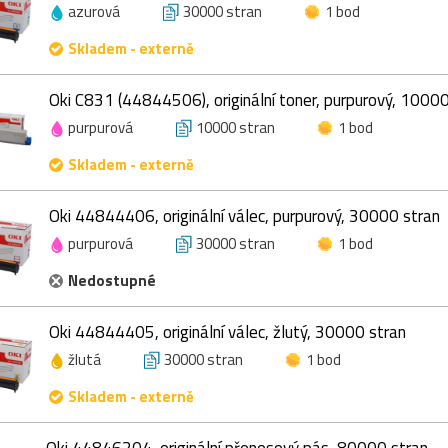
azurová
30000 stran
1 bod
Skladem - externě
Oki C831 (44844506), originální toner, purpurový, 10000
purpurová
10000 stran
1 bod
Skladem - externě
Oki 44844406, originální válec, purpurový, 30000 stran
purpurová
30000 stran
1 bod
Nedostupné
Oki 44844405, originální válec, žlutý, 30000 stran
žlutá
30000 stran
1 bod
Skladem - externě
Oki 44846204, originální přenosový pás, 80000 stran