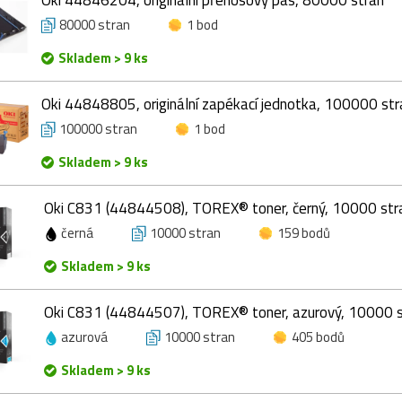
80000 stran
1 bod
Skladem > 9 ks
Oki 44848805, originální zapékací jednotka, 100000 str
100000 stran
1 bod
Skladem > 9 ks
Oki C831 (44844508), TOREX® toner, černý, 10000 str
černá
10000 stran
159 bodů
Skladem > 9 ks
Oki C831 (44844507), TOREX® toner, azurový, 10000 s
azurová
10000 stran
405 bodů
Skladem > 9 ks