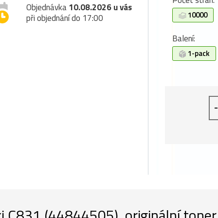
Počet stran:
Objednávka
10.08.2026 u vás
10000
při objednání do 17:00
Balení:
1-pack
-
i C831 (44844505), originální toner