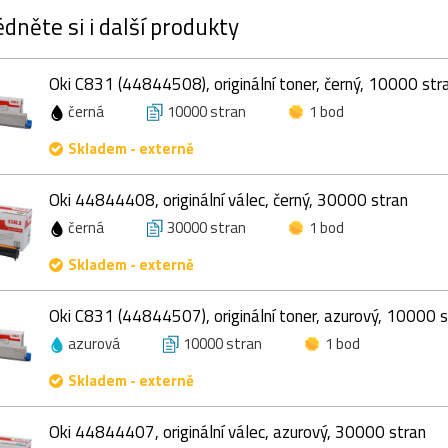
dněte si i další produkty
Oki C831 (44844508), originální toner, černý, 10000 str
černá
10000 stran
1 bod
Skladem - externě
Oki 44844408, originální válec, černý, 30000 stran
černá
30000 stran
1 bod
Skladem - externě
Oki C831 (44844507), originální toner, azurový, 10000 s
azurová
10000 stran
1 bod
Skladem - externě
Oki 44844407, originální válec, azurový, 30000 stran