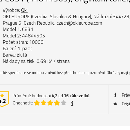
Výrobce:
Oki
OKI EUROPE (Czechia, Slovakia & Hungary), Nádražní 344/23
Prague 5, Czech Republic, czech@okieurope.com
Model 1: C831
Model 2: 44844505
Počet stran: 10000
Balení: 1-pack
Barva: žlutá
Náklady na tisk: 0.69 Kč / strana
ické specifikace se mohou změnit bez předchozího upozornění. Obrázky mají p
Práv
Průměrné hodnocení
4,2
od
16
zákazníků
4,2
Ohodnotit:
Orig