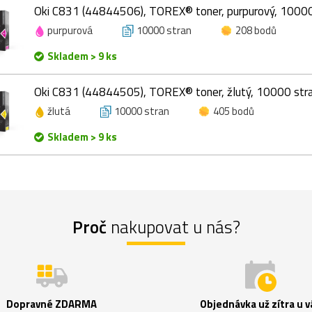
Oki C831 (44844506), TOREX® toner, purpurový, 10000
purpurová
10000 stran
208 bodů
Skladem > 9 ks
Oki C831 (44844505), TOREX® toner, žlutý, 10000 str
žlutá
10000 stran
405 bodů
Skladem > 9 ks
Proč
nakupovat u nás?
Dopravné ZDARMA
Objednávka už zítra u v