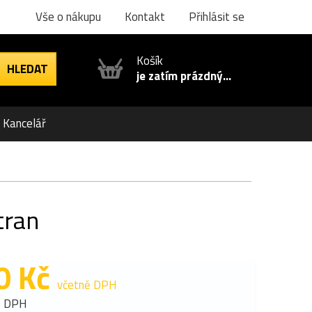
Vše o nákupu
Kontakt
Přihlásit se
Košík
je zatím prázdný...
Kancelář
tran
0 Kč
včetně DPH
z DPH