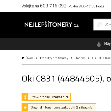
603 716 092
Volejte na
(Po-Pá 8:00-17:00 hod.)
Náp
Úvod
Produkty pro tiskárny
Tonery
Oki C831 (4484
Oki C831 (44844505), or
Právě prohlíží
3 zákazníci
Originální toner dnes
zakoupili 2 zákazníci