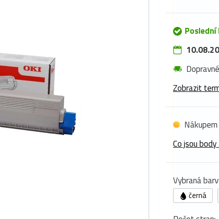
Poslední
10.08.20
Dopravn
Zobrazit term
Nákupem 
Co jsou body 
Vybraná barv
černá