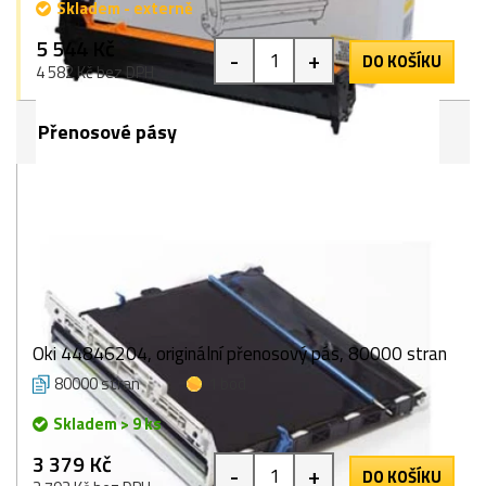
Skladem - externě
5 544 Kč
-
+
DO KOŠÍKU
4 582 Kč bez DPH
Přenosové pásy
Oki 44846204, originální přenosový pás, 80000 stran
80000 stran
1 bod
Skladem > 9 ks
3 379 Kč
-
+
DO KOŠÍKU