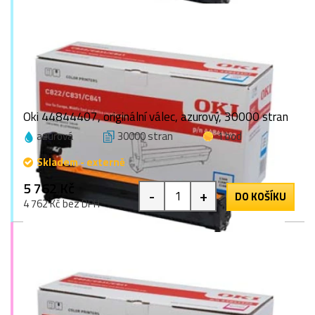
Oki 44844407, originální válec, azurový, 30000 stran
azurová
30000 stran
1 bod
Skladem - externě
5 762 Kč
-
+
DO KOŠÍKU
4 762 Kč bez DPH