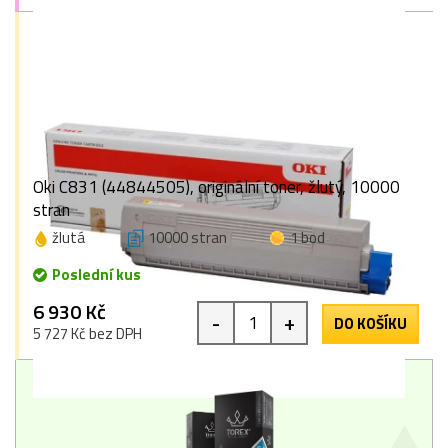
Oki C831 (44844505), originální toner, žlutý, 10000
stran
žlutá
10000 stran
1 bod
Poslední kus
6 930 Kč
-
+
DO KOŠÍKU
5 727 Kč bez DPH