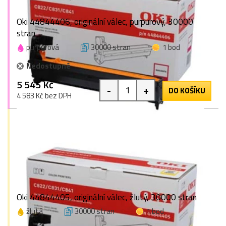
Oki 44844406, originální válec, purpurový, 30000
stran
purpurová
30000 stran
1 bod
Nedostupné
5 545 Kč
-
+
DO KOŠÍKU
4 583 Kč bez DPH
Oki 44844405, originální válec, žlutý, 30000 stran
žlutá
30000 stran
1 bod