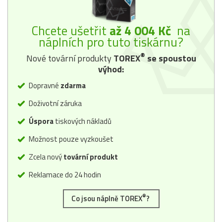
Chcete ušetřit
až 4 004 Kč
na
náplních pro tuto tiskárnu?
®
Nové tovární produkty
TOREX
se spoustou
výhod:
Dopravné
zdarma
Doživotní záruka
Úspora
tiskových nákladů
Možnost pouze vyzkoušet
Zcela nový
tovární produkt
Reklamace do 24 hodin
®
Co jsou náplně TOREX
?