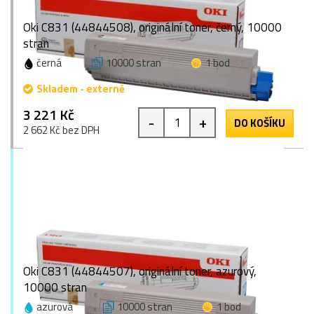
Oki C831 (44844508), originální toner, černý, 10000
stran
černá
10000 stran
1 bod
Skladem - externě
3 221 Kč
-
+
DO KOŠÍKU
2 662 Kč bez DPH
Oki C831 (44844507), originální toner, azurový,
10000 stran
azurová
10000 stran
1 bod