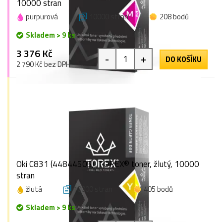
10000 stran
purpurová
10000 stran
208 bodů
Skladem > 9 ks
3 376 Kč
-
+
DO KOŠÍKU
2 790 Kč bez DPH
Oki C831 (44844505), TOREX® toner, žlutý, 10000
stran
žlutá
10000 stran
405 bodů
Skladem > 9 ks