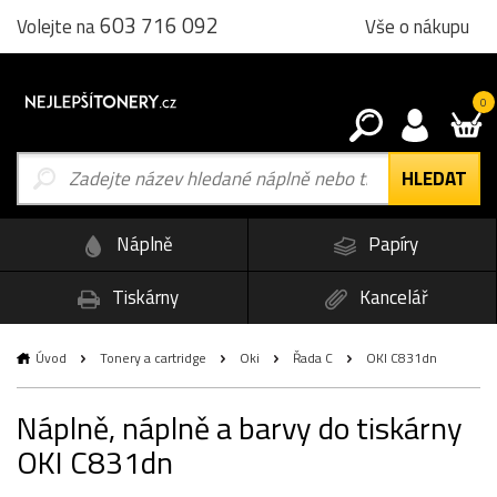
603 716 092
Vše o nákupu
Volejte na
0
Náplně
Papíry
Tiskárny
Kancelář
Úvod
Tonery a cartridge
Oki
Řada C
OKI C831dn
Náplně, náplně a barvy do tiskárny
OKI C831dn