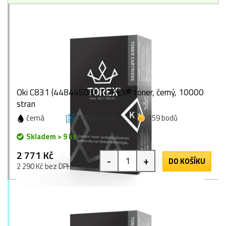
Oki C831 (44844508), TOREX® toner, černý, 10000
stran
černá
10000 stran
159 bodů
Skladem > 9 ks
2 771 Kč
-
+
DO KOŠÍKU
2 290 Kč bez DPH