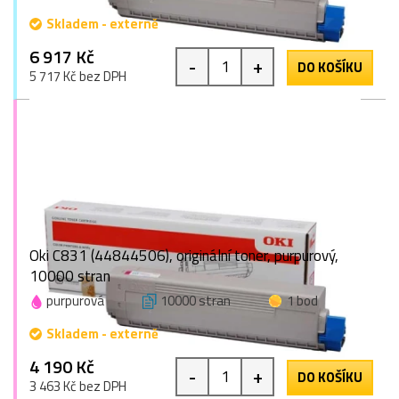
Skladem - externě
6 917 Kč
-
+
DO KOŠÍKU
5 717 Kč bez DPH
Oki C831 (44844506), originální toner, purpurový,
10000 stran
purpurová
10000 stran
1 bod
Skladem - externě
4 190 Kč
-
+
DO KOŠÍKU
3 463 Kč bez DPH