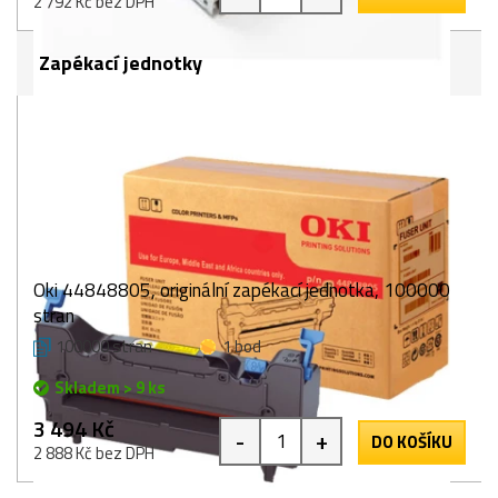
2 792 Kč bez DPH
Zapékací jednotky
Oki 44848805, originální zapékací jednotka, 100000
stran
100000 stran
1 bod
Skladem > 9 ks
3 494 Kč
-
+
DO KOŠÍKU
2 888 Kč bez DPH