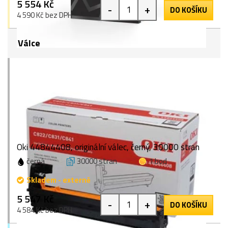
5 554 Kč
-
+
DO KOŠÍKU
4 590 Kč bez DPH
Válce
Oki 44844408, originální válec, černý, 30000 stran
černá
30000 stran
1 bod
Skladem - externě
5 547 Kč
-
+
DO KOŠÍKU
4 584 Kč bez DPH