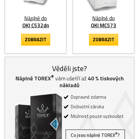
Náplně do
Náplně do
OKI C532dn
OKI MC573
ZOBRAZIT
ZOBRAZIT
Věděli jste?
®
Náplně TOREX
vám ušetří až
40
% tiskových
nákladů
Dopravné zdarma
Doživotní záruka
Možnost pouze vyzkoušet
®
Co jsou náplně TOREX
?