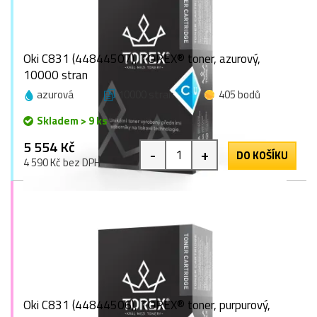
Oki C831 (44844507), TOREX® toner, azurový,
10000 stran
azurová
10000 stran
405 bodů
Skladem > 9 ks
5 554 Kč
-
+
DO KOŠÍKU
4 590 Kč bez DPH
Oki C831 (44844506), TOREX® toner, purpurový,