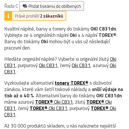
Řada C
Přidat tiskárnu do oblíbených
Právě prohlíží
2 zákazníků
Kvalitní náplně, barvy a tonery do tiskárny
OKI C831dn
.
Vybírejte ze 4 originálních náplní
Oki
a 4 náplní
TOREX®
.
Barvy do tiskárny
Oki
mohou být u vás už následující
pracovní den.
Hledáte originální náplně? Vyberte si originální žlutý
Oki
C831
, purpurový
Oki C831
, černý
Oki C831
, azurový
Oki
C831
.
Vyzkoušejte alternativní
tonery TOREX®
s doživotní
zárukou, které vám šetří tiskové náklady a
sníží výdaje na
tisk až o 40 %
. Alternativní barvy do tiskárny
OKI C831dn
máme azurový
TOREX®
Oki C831
, žlutý
TOREX®
Oki
C831
, černý
TOREX®
Oki C831
, purpurový
TOREX®
Oki
C831
.
Až 30 000 produktů skladem, u nás naleznete největší