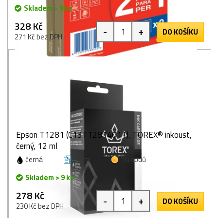
Skladem > 9 ks
328 Kč
-
+
DO KOŠÍKU
271 Kč bez DPH
Epson T1281 (C13T12814011), TOREX® inkoust,
černý, 12 ml
černá
12 ml
16 bodů
Skladem > 9 ks
278 Kč
-
+
DO KOŠÍKU
230 Kč bez DPH