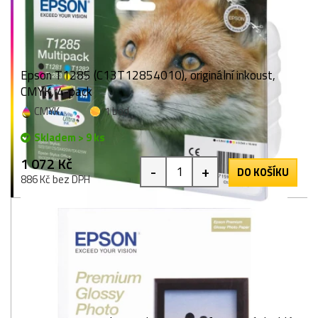
Epson T1285 (C13T12854010), originální inkoust,
CMYK, 4-pack
CMYK
1 bod
Skladem > 9 ks
1 072 Kč
-
+
DO KOŠÍKU
886 Kč bez DPH