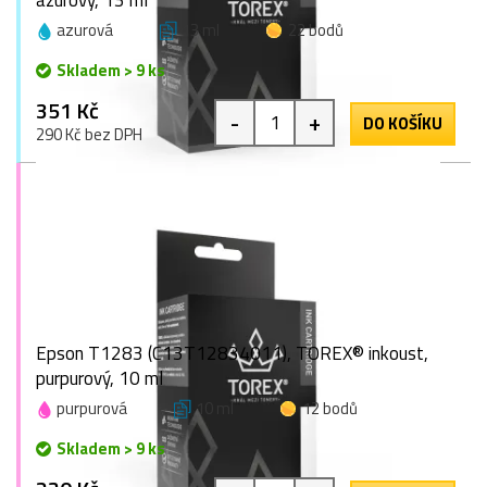
azurový, 13 ml
azurová
13 ml
22 bodů
Skladem > 9 ks
351 Kč
-
+
DO KOŠÍKU
290 Kč bez DPH
Epson T1283 (C13T12834011), TOREX® inkoust,
purpurový, 10 ml
purpurová
10 ml
12 bodů
Skladem > 9 ks