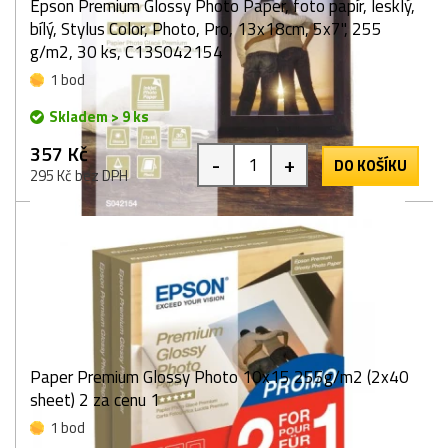
Epson Premium Glossy Photo Paper, foto papír, lesklý,
bílý, Stylus Color, Photo, Pro, 13x18cm, 5x7", 255
g/m2, 30 ks, C13S042154
1 bod
Skladem > 9 ks
357 Kč
-
+
DO KOŠÍKU
295 Kč bez DPH
Paper Premium Glossy Photo 10x15 255g/m2 (2x40
sheet) 2 za cenu 1
1 bod