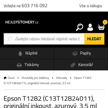
603 716 092
Vše o nákupu
Volejte na
0
Náplně
Papíry
Tiskárny
Kancelář
Úvod
Produkty pro tiskárny
Inkousty
Epson T1282
(C13T12824011), originální inkoust, azurový, 3,5 ml
Epson T1282 (C13T12824011),
originální inkoust, azurový, 3,5 ml