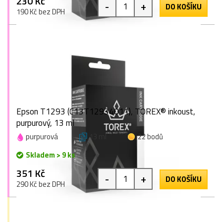
230 Kč
-
+
DO KOŠÍKU
190 Kč bez DPH
Epson T1293 (C13T12934011), TOREX® inkoust,
purpurový, 13 ml
purpurová
13 ml
22 bodů
Skladem > 9 ks
351 Kč
-
+
DO KOŠÍKU
290 Kč bez DPH