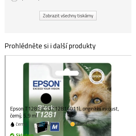
Zobrazit všechny tiskárny
Prohlédněte si i další produkty
Epson T1281 (C13T12814011), originální inkoust,
černý, 5,9 ml
černá
5,9 ml
1 bod
Skladem