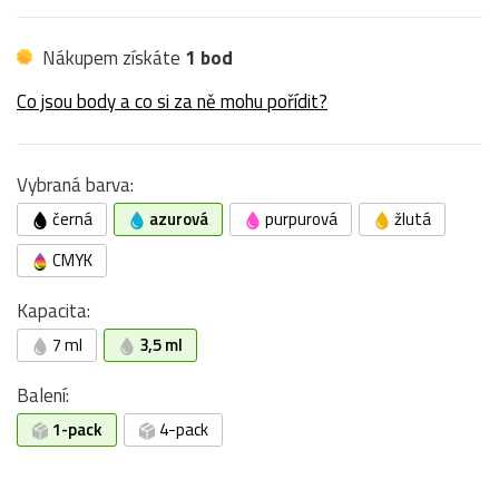
Nákupem získáte
1 bod
Co jsou body a co si za ně mohu pořídit?
Vybraná barva:
černá
azurová
purpurová
žlutá
CMYK
Kapacita:
7 ml
3,5 ml
Balení:
1-pack
4-pack