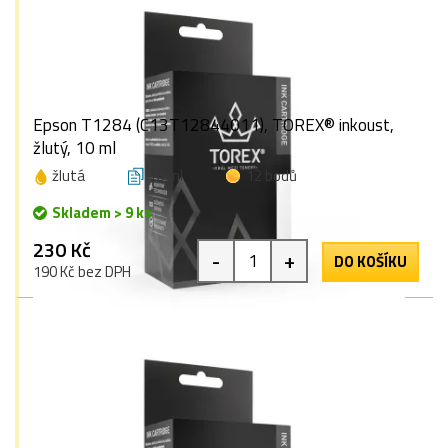
Epson T1284 (C13T12844011), TOREX® inkoust,
žlutý, 10 ml
žlutá
10 ml
12 bodů
Skladem > 9 ks
230 Kč
-
+
DO KOŠÍKU
190 Kč bez DPH