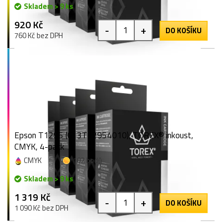
Skladem > 9 ks
920 Kč
-
+
DO KOŠÍKU
760 Kč bez DPH
Epson T1295 (C13T12954010), TOREX® inkoust,
CMYK, 4-pack
CMYK
102 bodů
Skladem > 9 ks
1 319 Kč
-
+
DO KOŠÍKU
1 090 Kč bez DPH