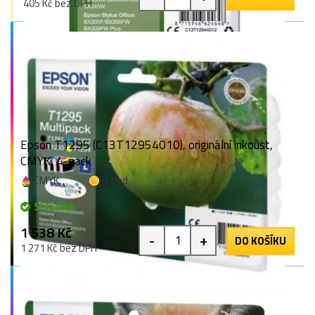
405 Kč bez DPH
Epson T1295 (C13T12954010), originální inkoust,
CMYK, 4-pack
CMYK
1 bod
Skladem
1 538 Kč
-
+
DO KOŠÍKU
1 271 Kč bez DPH