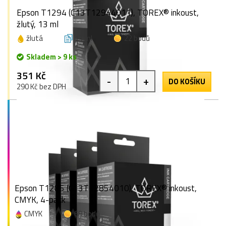
Epson T1294 (C13T12944011), TOREX® inkoust,
žlutý, 13 ml
žlutá
13 ml
22 bodů
Skladem > 9 ks
351 Kč
-
+
DO KOŠÍKU
290 Kč bez DPH
Epson T1285 (C13T12854010), TOREX® inkoust,
CMYK, 4-pack
CMYK
69 bodů