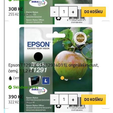
308 Kč
-
+
DO KOŠÍKU
255 Kč bez DPH
Epson T1291 (C13T12914011), originální inkoust,
černý, 11,2 ml
černá
11,2 ml
1 bod
Skladem > 9 ks
390 Kč
-
+
DO KOŠÍKU
322 Kč bez DPH