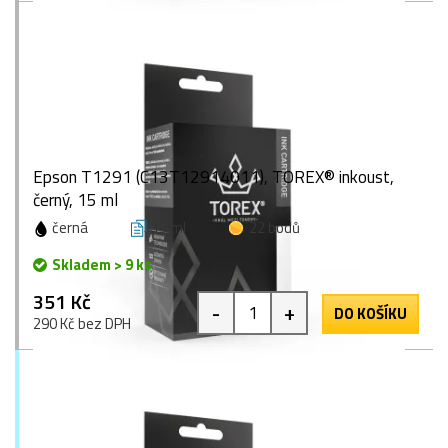
Epson T1291 (C13T12914011), TOREX® inkoust,
černý, 15 ml
černá
15 ml
22 bodů
Skladem > 9 ks
351 Kč
-
+
DO KOŠÍKU
290 Kč bez DPH