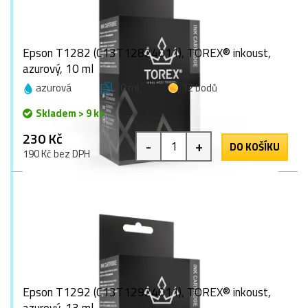
Epson T1282 (C13T12824011), TOREX® inkoust,
azurový, 10 ml
azurová
10 ml
12 bodů
Skladem > 9 ks
230 Kč
-
+
DO KOŠÍKU
190 Kč bez DPH
Epson T1292 (C13T12924011), TOREX® inkoust,