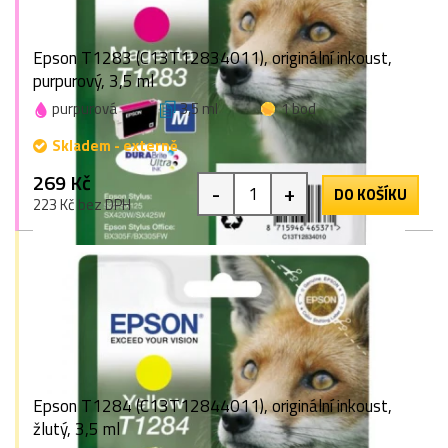
Epson T1283 (C13T12834011), originální inkoust,
purpurový, 3,5 ml
purpurová
3,5 ml
1 bod
Skladem - externě
269 Kč
-
+
DO KOŠÍKU
223 Kč bez DPH
Epson T1284 (C13T12844011), originální inkoust,
žlutý, 3,5 ml