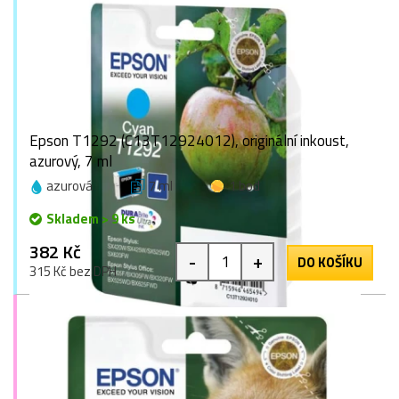
Epson T1292 (C13T12924012), originální inkoust,
azurový, 7 ml
azurová
7 ml
1 bod
Skladem > 9 ks
382 Kč
-
+
DO KOŠÍKU
315 Kč bez DPH