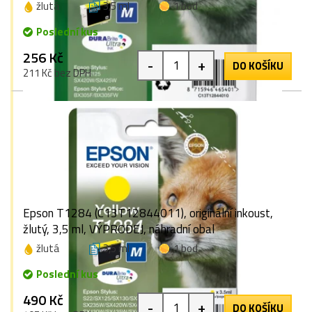
žlutá
3,5 ml
1 bod
Poslední kus
256 Kč
-
+
DO KOŠÍKU
211 Kč bez DPH
Epson T1284 (C13T12844011), originální inkoust,
žlutý, 3,5 ml, VÝPRODEJ, náhradní obal
žlutá
3,5 ml
1 bod
Poslední kus
490 Kč
-
+
DO KOŠÍKU