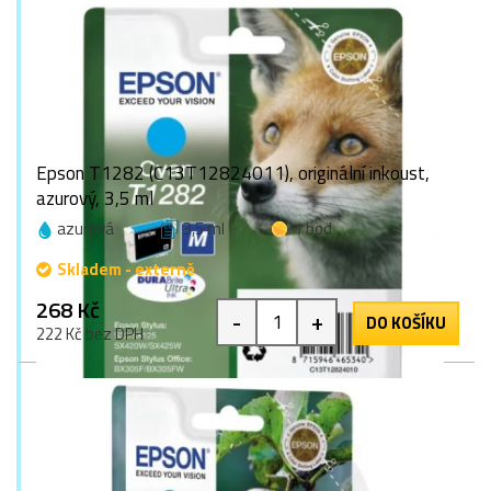
Epson T1282 (C13T12824011), originální inkoust,
azurový, 3,5 ml
azurová
3,5 ml
1 bod
Skladem - externě
268 Kč
-
+
DO KOŠÍKU
222 Kč bez DPH