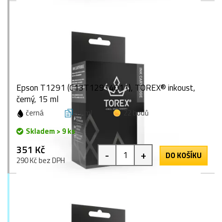
Epson T1291 (C13T12914011), TOREX® inkoust,
černý, 15 ml
černá
15 ml
22 bodů
Skladem > 9 ks
351 Kč
-
+
DO KOŠÍKU
290 Kč bez DPH