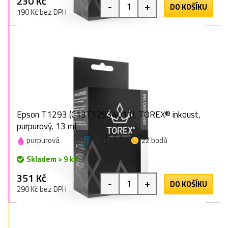
230 Kč
-
+
DO KOŠÍKU
190 Kč bez DPH
Epson T1293 (C13T12934011), TOREX® inkoust,
purpurový, 13 ml
purpurová
13 ml
22 bodů
Skladem > 9 ks
351 Kč
-
+
DO KOŠÍKU
290 Kč bez DPH