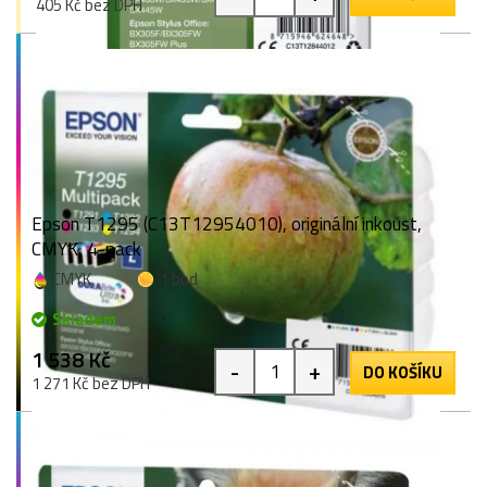
405 Kč bez DPH
Epson T1295 (C13T12954010), originální inkoust,
CMYK, 4-pack
CMYK
1 bod
Skladem
1 538 Kč
-
+
DO KOŠÍKU
1 271 Kč bez DPH