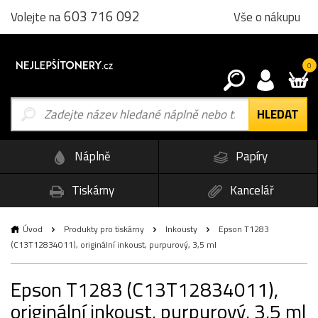
603 716 092
Vše o nákupu
Volejte na
0
Náplně
Papíry
Tiskárny
Kancelář
Úvod
Produkty pro tiskárny
Inkousty
Epson T1283
(C13T12834011), originální inkoust, purpurový, 3,5 ml
Epson T1283 (C13T12834011),
originální inkoust, purpurový, 3,5 ml