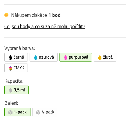
Nákupem získáte
1 bod
Co jsou body a co si za ně mohu pořídit?
Vybraná barva:
černá
azurová
purpurová
žlutá
CMYK
Kapacita:
3,5 ml
Balení:
1-pack
4-pack