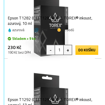
Epson T1282 (C13T12824011), TOREX® inkoust,
azurový, 10 ml
azurová
10 ml
12 bodů
Skladem > 9 ks
230 Kč
-
+
DO KOŠÍKU
190 Kč bez DPH
Epson T1292 (C13T12924011), TOREX® inkoust,