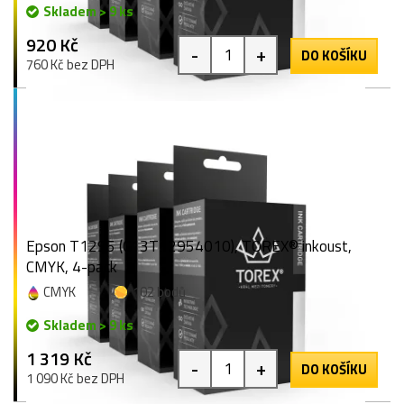
Skladem > 9 ks
920 Kč
-
+
DO KOŠÍKU
760 Kč bez DPH
Epson T1295 (C13T12954010), TOREX® inkoust,
CMYK, 4-pack
CMYK
102 bodů
Skladem > 9 ks
1 319 Kč
-
+
DO KOŠÍKU
1 090 Kč bez DPH