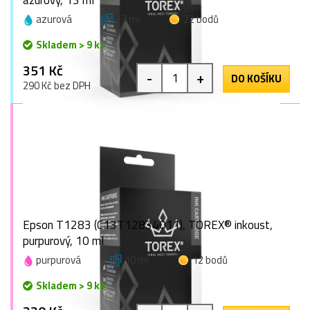
azurový, 13 ml
azurová
13 ml
22 bodů
Skladem > 9 ks
351 Kč
-
+
DO KOŠÍKU
290 Kč bez DPH
Epson T1283 (C13T12834011), TOREX® inkoust,
purpurový, 10 ml
purpurová
10 ml
12 bodů
Skladem > 9 ks