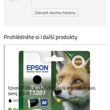
Zobrazit všechny tiskárny
Prohlédněte si i další produkty
Epson T1281 (C13T12814011), originální inkoust,
černý, 5,9 ml
černá
5,9 ml
1 bod
Skladem