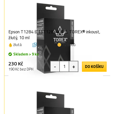
Epson T1284 (C13T12844011), TOREX® inkoust,
žlutý, 10 ml
žlutá
10 ml
12 bodů
Skladem > 9 ks
230 Kč
-
+
DO KOŠÍKU
190 Kč bez DPH