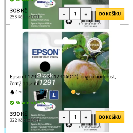
308 Kč
-
+
DO KOŠÍKU
255 Kč bez DPH
Epson T1291 (C13T12914011), originální inkoust,
černý, 11,2 ml
černá
11,2 ml
1 bod
Skladem > 9 ks
390 Kč
-
+
DO KOŠÍKU
322 Kč bez DPH