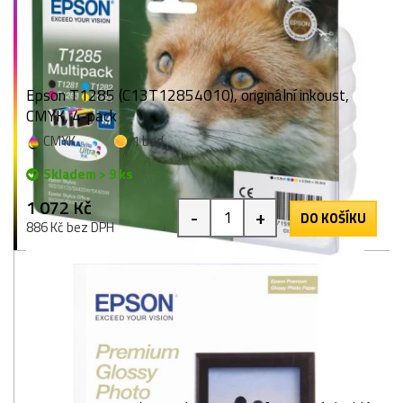
Epson T1285 (C13T12854010), originální inkoust,
CMYK, 4-pack
CMYK
1 bod
Skladem > 9 ks
1 072 Kč
-
+
DO KOŠÍKU
886 Kč bez DPH