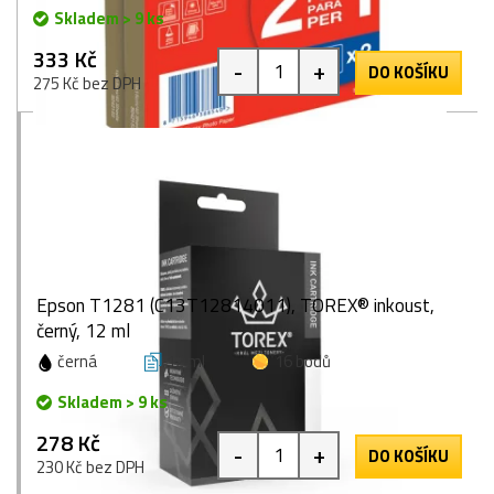
Skladem > 9 ks
333 Kč
-
+
DO KOŠÍKU
275 Kč bez DPH
Epson T1281 (C13T12814011), TOREX® inkoust,
černý, 12 ml
černá
12 ml
16 bodů
Skladem > 9 ks
278 Kč
-
+
DO KOŠÍKU
230 Kč bez DPH