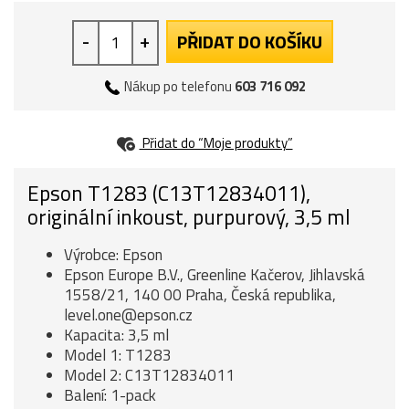
-
+
PŘIDAT DO KOŠÍKU
Nákup po telefonu
603 716 092
Přidat do “Moje produkty”
Epson T1283 (C13T12834011),
originální inkoust, purpurový, 3,5 ml
Výrobce: Epson
Epson Europe B.V., Greenline Kačerov, Jihlavská
1558/21, 140 00 Praha, Česká republika,
level.one@epson.cz
Kapacita: 3,5 ml
Model 1: T1283
Model 2: C13T12834011
Balení: 1-pack