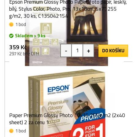
Epson Premium Glossy Photo Paper, foto papír, lesklý,
bílý, Stylus Color, Photo, Pro, 13x18cm, 5x7", 255
g/m2, 30 ks, C13S042154
1 bod
Skladem > 9 ks
359 Kč
-
+
DO KOŠÍKU
297 Kč bez DPH
Paper Premium Glossy Photo 10x15 255g/m2 (2x40
sheet) 2 za cenu 1
1 bod