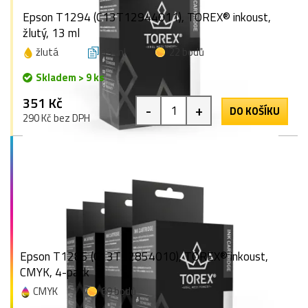
Epson T1294 (C13T12944011), TOREX® inkoust,
žlutý, 13 ml
žlutá
13 ml
22 bodů
Skladem > 9 ks
351 Kč
-
+
DO KOŠÍKU
290 Kč bez DPH
Epson T1285 (C13T12854010), TOREX® inkoust,
CMYK, 4-pack
CMYK
69 bodů