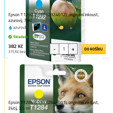
Epson T1292 (C13T12924012), originální inkoust,
azurový, 7 ml
azurová
7 ml
1 bod
Skladem > 9 ks
382 Kč
-
+
DO KOŠÍKU
315 Kč bez DPH
Epson T1284 (C13T12844011), originální inkoust,
žlutý, 3,5 ml