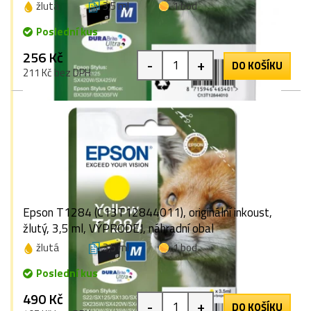
žlutá
3,5 ml
1 bod
Poslední kus
256 Kč
-
+
DO KOŠÍKU
211 Kč bez DPH
Epson T1284 (C13T12844011), originální inkoust,
žlutý, 3,5 ml, VÝPRODEJ, náhradní obal
žlutá
3,5 ml
1 bod
Poslední kus
490 Kč
-
+
DO KOŠÍKU