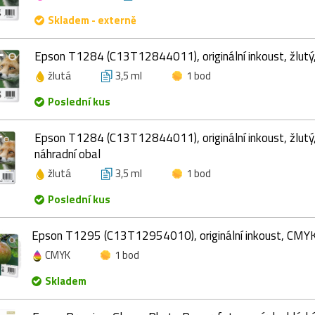
Skladem - externě
Epson T1284 (C13T12844011), originální inkoust, žlutý,
žlutá
3,5 ml
1 bod
Poslední kus
Epson T1284 (C13T12844011), originální inkoust, žlutý
náhradní obal
žlutá
3,5 ml
1 bod
Poslední kus
Epson T1295 (C13T12954010), originální inkoust, CMYK
CMYK
1 bod
Skladem