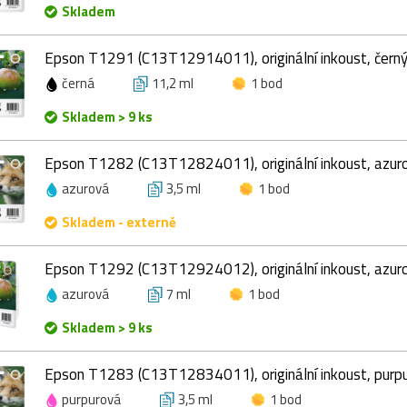
Skladem
Epson T1291 (C13T12914011), originální inkoust, černý
černá
11,2 ml
1 bod
Skladem > 9 ks
Epson T1282 (C13T12824011), originální inkoust, azuro
azurová
3,5 ml
1 bod
Skladem - externě
Epson T1292 (C13T12924012), originální inkoust, azuro
azurová
7 ml
1 bod
Skladem > 9 ks
Epson T1283 (C13T12834011), originální inkoust, purpu
purpurová
3,5 ml
1 bod