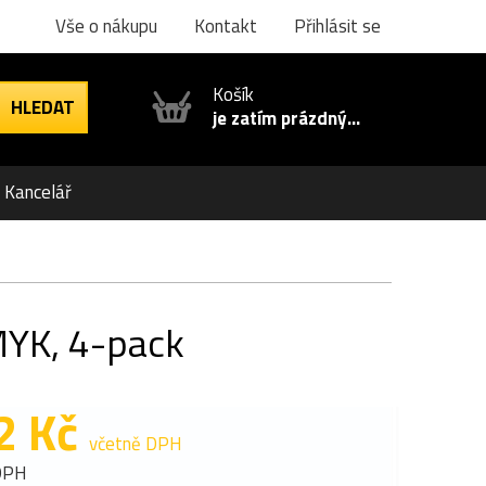
Vše o nákupu
Kontakt
Přihlásit se
Košík
je zatím prázdný...
Kancelář
MYK, 4-pack
2 Kč
včetně DPH
DPH