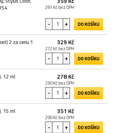
359 Kč
ý, Stylus Color,
2154
297 Kč bez DPH
-
+
DO KOŠÍKU
329 Kč
et) 2 za cenu 1
272 Kč bez DPH
-
+
DO KOŠÍKU
278 Kč
, 12 ml
230 Kč bez DPH
-
+
DO KOŠÍKU
351 Kč
, 15 ml
290 Kč bez DPH
-
+
DO KOŠÍKU