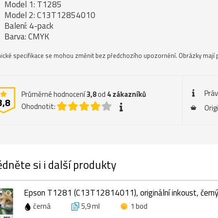
Model 1: T1285
Model 2: C13T12854010
Balení: 4-pack
Barva: CMYK
ické specifikace se mohou změnit bez předchozího upozornění. Obrázky mají p
Práv
Průměrné hodnocení
3,8
od
4
zákazníků
3,8
Ohodnotit:
Orig
dněte si i další produkty
Epson T1281 (C13T12814011), originální inkoust, černý
černá
5,9 ml
1 bod