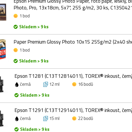
Epson Premium Glossy Photo Paper, foto papír, lesklý, bíl
Photo, Pro, 13x18cm, 5x7", 255 g/m2, 30 ks, C13S04
1 bod
Skladem > 9 ks
Paper Premium Glossy Photo 10x15 255g/m2 (2x40 she
1 bod
Skladem > 9 ks
Epson T1281 (C13T12814011), TOREX® inkoust, černý
černá
12 ml
16 bodů
Skladem > 9 ks
Epson T1291 (C13T12914011), TOREX® inkoust, černý
černá
15 ml
22 bodů
Skladem > 9 ks