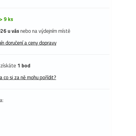
> 9 ks
26 u vás
nebo na výdejním místě
ín doručení a ceny dopravy
získáte
1 bod
a co si za ně mohu pořídit?
a: