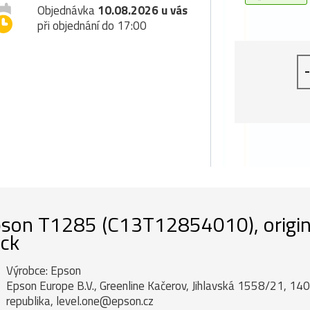
Objednávka
10.08.2026 u vás
při objednání do 17:00
-
son T1285 (C13T12854010), originá
ck
Výrobce: Epson
Epson Europe B.V., Greenline Kačerov, Jihlavská 1558/21, 14
republika, level.one@epson.cz