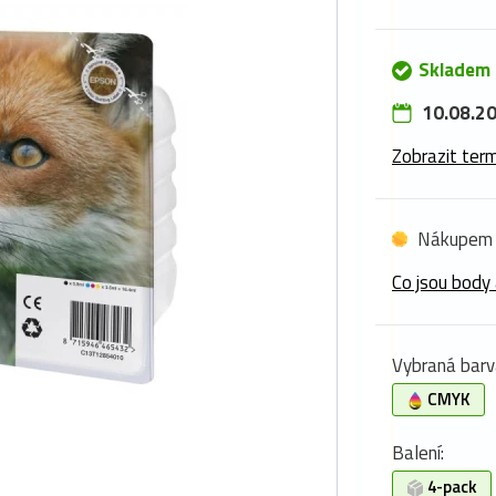
Skladem 
10.08.20
Zobrazit term
Nákupem 
Co jsou body 
Vybraná barv
CMYK
Balení:
4-pack