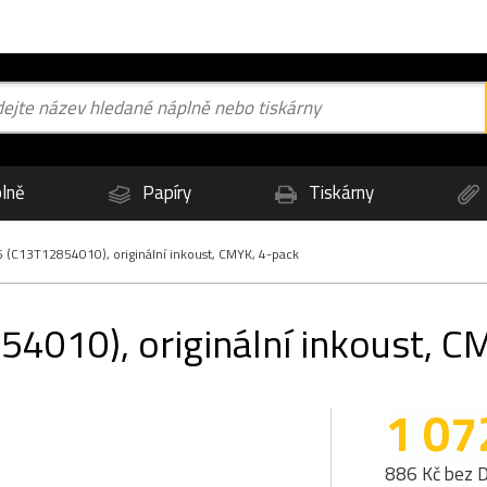
lně
Papíry
Tiskárny
(C13T12854010), originální inkoust, CMYK, 4-pack
010), originální inkoust, C
1 07
886 Kč bez 