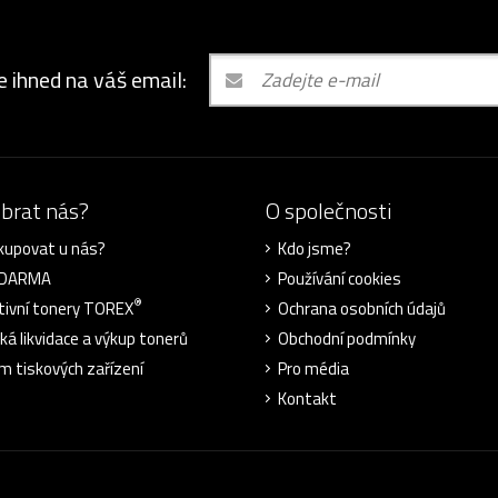
e ihned na váš email:
ybrat nás?
O společnosti
kupovat u nás?
Kdo jsme?
ZDARMA
Používání cookies
®
tivní tonery TOREX
Ochrana osobních údajů
cká likvidace a výkup tonerů
Obchodní podmínky
m tiskových zařízení
Pro média
Kontakt