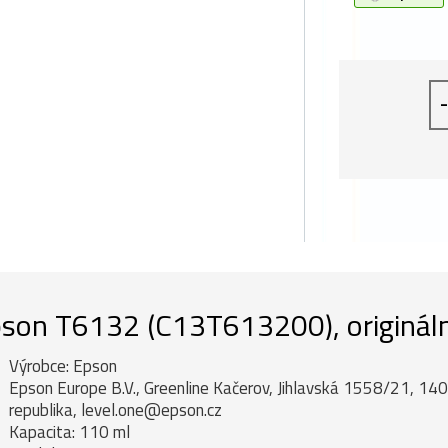
-
son T6132 (C13T613200), originální
Výrobce: Epson
Epson Europe B.V., Greenline Kačerov, Jihlavská 1558/21, 14
republika, level.one@epson.cz
Kapacita: 110 ml