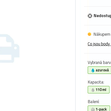
Nedostu
Nákupem 
Co jsou body 
Vybraná barv
azurová
Kapacita:
110 ml
Balení:
1-pack