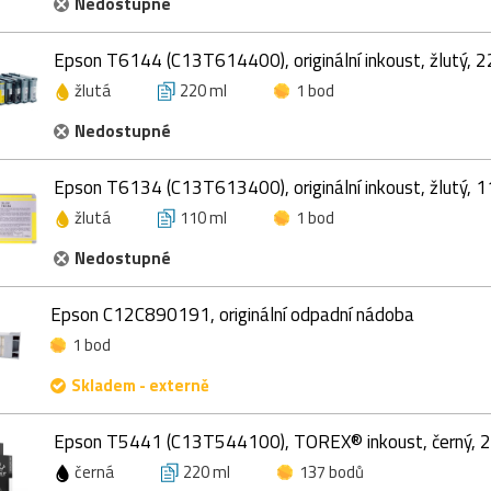
Nedostupné
Epson T6144 (C13T614400), originální inkoust, žlutý, 
žlutá
220 ml
1 bod
Nedostupné
Epson T6134 (C13T613400), originální inkoust, žlutý, 
žlutá
110 ml
1 bod
Nedostupné
Epson C12C890191, originální odpadní nádoba
1 bod
Skladem - externě
Epson T5441 (C13T544100), TOREX® inkoust, černý, 
černá
220 ml
137 bodů