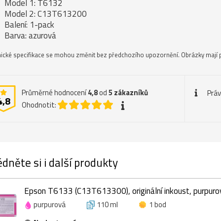
Model 1: T6132
Model 2: C13T613200
Balení: 1-pack
Barva: azurová
ické specifikace se mohou změnit bez předchozího upozornění. Obrázky mají p
Průměrné hodnocení
4,8
od
5
zákazníků
Práv
4,8
Ohodnotit:
dněte si i další produkty
Epson T6133 (C13T613300), originální inkoust, purpuro
purpurová
110 ml
1 bod