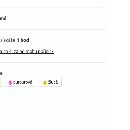
pné
získáte
1 bod
a co si za ně mohu pořídit?
a:
purpurová
žlutá