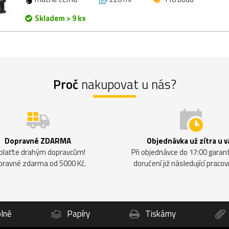
Skladem > 9 ks
Proč
nakupovat u nás?
Dopravné ZDARMA
Objednávka už zítra u v
plaťte drahým dopravcům!
Při objednávce do 17:00 gara
pravné zdarma od 5000 Kč.
doručení již následující pracov
lně
Papíry
Tiskárny