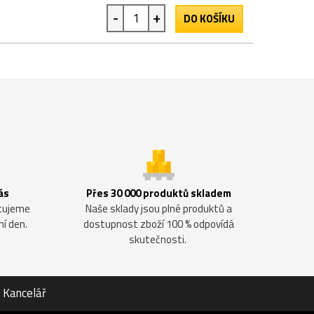
-
+
DO KOŠÍKU
ás
Přes 30 000 produktů skladem
ntujeme
Naše sklady jsou plné produktů a
ní den.
dostupnost zboží 100 % odpovídá
skutečnosti.
Kancelář