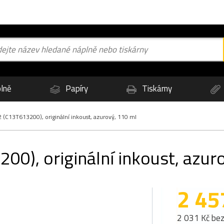
lně
Papíry
Tiskárny
(C13T613200), originální inkoust, azurový, 110 ml
0), originální inkoust, azur
2 45
2 031 Kč be