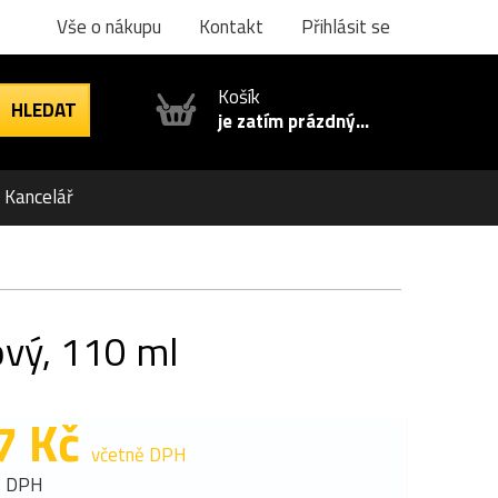
Vše o nákupu
Kontakt
Přihlásit se
Košík
je zatím prázdný...
Kancelář
ový, 110 ml
7 Kč
včetně DPH
z DPH