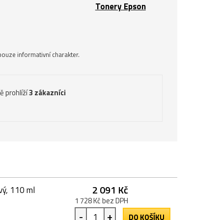
Tonery Epson
ouze informativní charakter.
ě prohlíží
3 zákazníci
2 091 Kč
vý, 110 ml
1 728 Kč bez DPH
-
+
DO KOŠÍKU