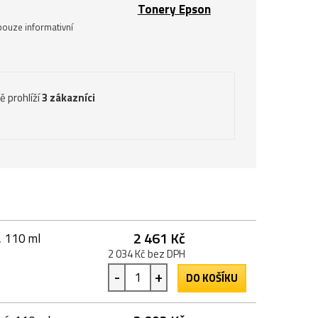
Tonery Epson
pouze informativní
ě prohlíží
3 zákazníci
2 461 Kč
, 110 ml
2 034 Kč bez DPH
-
+
DO KOŠÍKU