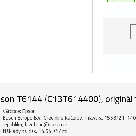
-
son T6144 (C13T614400), originální
Výrobce: Epson
Epson Europe B.V., Greenline Kačerov, Jihlavská 1558/21, 14
republika, level.one@epson.cz
Náklady na tisk: 14.64 Kč / ml