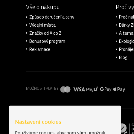
Vše o nákupu
Proč v
Způsob doručení a ceny
Proč na
Výdejní místa
Dárky 
Značky od A do Z
Alterna
Bonusový program
Ekologi
Reklamace
Pronáje
Blog
MOŽNOSTI PLATBY
Nastavení cookies
Používáme cookies, abychom vám umožnili