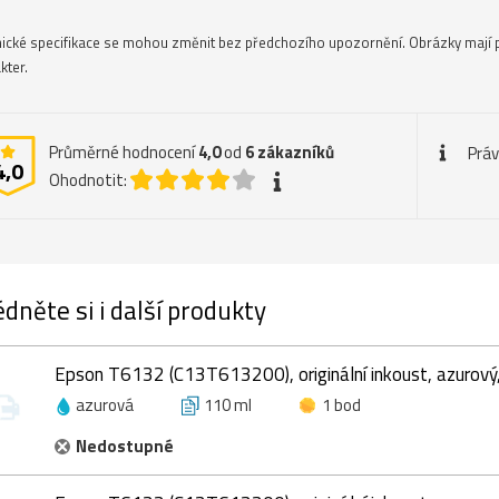
ické specifikace se mohou změnit bez předchozího upozornění. Obrázky mají 
kter.
Průměrné hodnocení
4,0
od
6
zákazníků
Práv
4,0
Ohodnotit:
dněte si i další produkty
Epson T6132 (C13T613200), originální inkoust, azurový
azurová
110 ml
1 bod
Nedostupné