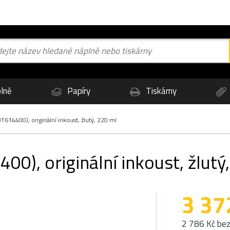
lně
Papíry
Tiskárny
14400), originální inkoust, žlutý, 220 ml
), originální inkoust, žlutý
3 37
2 786 Kč be