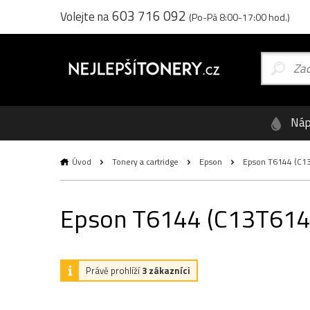
603 716 092
Volejte na
(Po-Pá 8:00-17:00 hod.)
Náp
Úvod
Tonery a cartridge
Epson
Epson T6144 (C13T6
Epson T6144 (C13T614400
Právě prohlíží
3 zákazníci