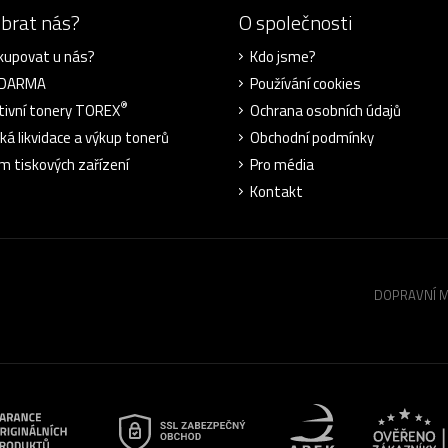
ybrat nás?
O společnosti
kupovat u nás?
Kdo jsme?
ZDARMA
Používání cookies
®
tivní tonery TOREX
Ochrana osobních údajů
cká likvidace a výkup tonerů
Obchodní podmínky
m tiskových zařízení
Pro média
Kontakt
DOPRAVNÍ 