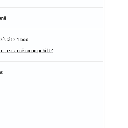
pné
získáte
1 bod
a co si za ně mohu pořídit?
a: