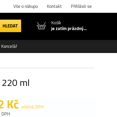
Vše o nákupu
Kontakt
Přihlásit se
Košík
je zatím prázdný...
Kancelář
, 220 ml
2 Kč
včetně DPH
z DPH