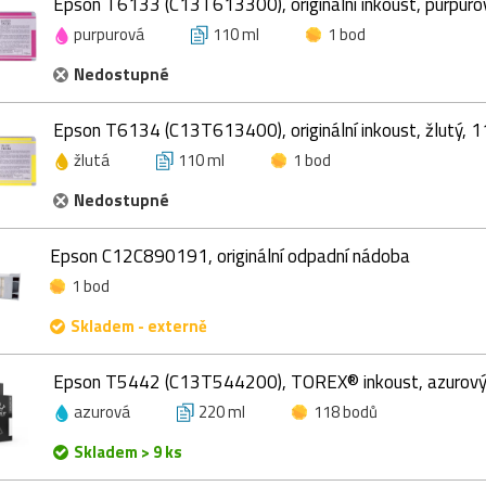
Epson T6133 (C13T613300), originální inkoust, purpuro
purpurová
110 ml
1 bod
Nedostupné
Epson T6134 (C13T613400), originální inkoust, žlutý, 
žlutá
110 ml
1 bod
Nedostupné
Epson C12C890191, originální odpadní nádoba
1 bod
Skladem - externě
Epson T5442 (C13T544200), TOREX® inkoust, azurový
azurová
220 ml
118 bodů
Skladem > 9 ks