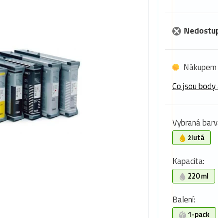
Nedostu
Nákupem 
Co jsou body 
Vybraná barv
žlutá
Kapacita:
220 ml
Balení:
1-pack