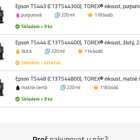
Epson T5443 (C13T544300), TOREX® inkoust, purpuro
purpurová
220 ml
118 bodů
Skladem > 9 ks
Epson T5444 (C13T544400), TOREX® inkoust, žlutý, 2
žlutá
220 ml
114 bodů
Skladem - externě
Epson T5448 (C13T544800), TOREX® inkoust, matně č
matně černá
220 ml
118 bodů
Skladem > 9 ks
Proč
nakupovat u nás?