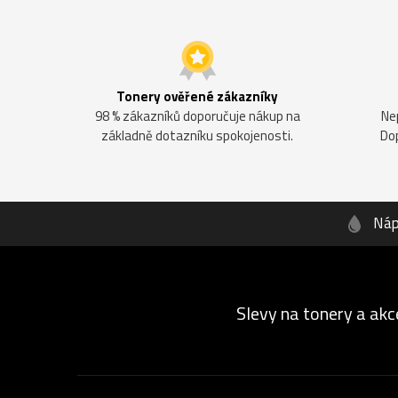
Tonery ověřené zákazníky
98 % zákazníků doporučuje nákup na
Ne
základně dotazníku spokojenosti.
Do
Náp
Slevy na tonery a akc