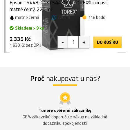
Epson T5448 (C13T544800), TOREX® inkoust,
matně černý, 220 ml
matně černá
220 ml
118 bodů
Skladem > 9 ks
2 335 Kč
-
+
DO KOŠÍKU
1 930 Kč bez DPH
Proč
nakupovat u nás?
Tonery ověřené zákazníky
98 % zákazníků doporučuje nákup na základně
dotazníku spokojenosti.