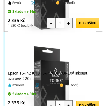
černá
220 ml
137 bodů
Skladem > 9 ks
2 335 Kč
-
+
DO KOŠÍKU
1 930 Kč bez DPH
Epson T5442 (C13T544200), TOREX® inkoust,
azurový, 220 ml
azurová
220 ml
118 bodů
Skladem > 9 ks
2 335 Kč
-
+
DO KOŠÍKU