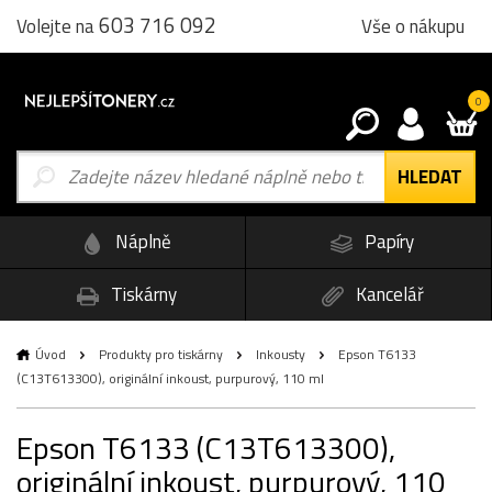
603 716 092
Vše o nákupu
Volejte na
0
Náplně
Papíry
Tiskárny
Kancelář
Úvod
Produkty pro tiskárny
Inkousty
Epson T6133
(C13T613300), originální inkoust, purpurový, 110 ml
Epson T6133 (C13T613300),
originální inkoust, purpurový, 110