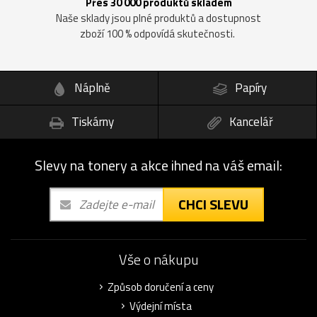
Přes 30 000 produktů skladem
Naše sklady jsou plné produktů a dostupnost
zboží 100 % odpovídá skutečnosti.
Náplně
Papíry
Tiskárny
Kancelář
Slevy na tonery a akce ihned na váš email:
CHCI SLEVU
Vše o nákupu
Způsob doručení a ceny
Výdejní místa