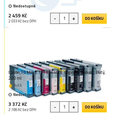
Nedostupné
2 459 Kč
-
+
DO KOŠÍKU
2 033 Kč bez DPH
Epson T6144 (C13T614400), originální inkoust, žlutý,
220 ml
žlutá
220 ml
1 bod
Nedostupné
3 372 Kč
-
+
DO KOŠÍKU
2 786 Kč bez DPH