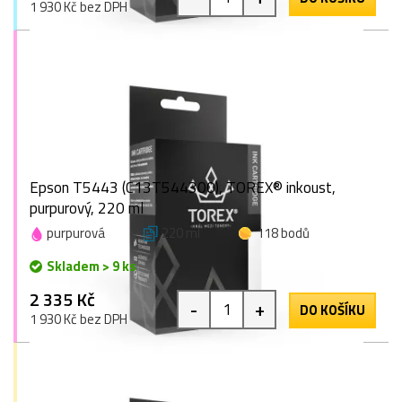
1 930 Kč bez DPH
Epson T5443 (C13T544300), TOREX® inkoust,
purpurový, 220 ml
purpurová
220 ml
118 bodů
Skladem > 9 ks
2 335 Kč
-
+
DO KOŠÍKU
1 930 Kč bez DPH