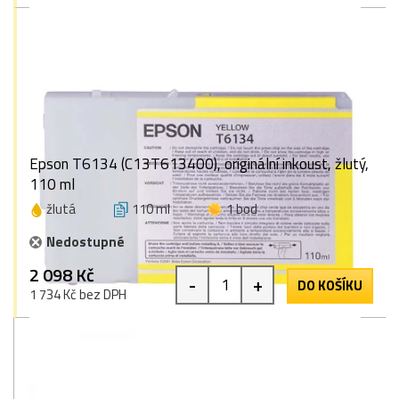
Epson T6134 (C13T613400), originální inkoust, žlutý,
110 ml
žlutá
110 ml
1 bod
Nedostupné
2 098 Kč
-
+
DO KOŠÍKU
1 734 Kč bez DPH