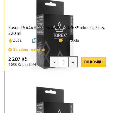
Epson T5444 (C13T544400), TOREX® inkoust, žlutý,
220 ml
žlutá
220 ml
114 bodů
Skladem - externě
2 287 Kč
-
+
DO KOŠÍKU
1 890 Kč bez DPH