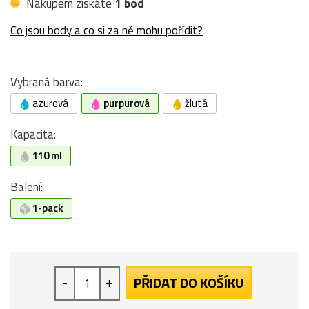
Nákupem získáte
1 bod
Co jsou body a co si za ně mohu pořídit?
Vybraná barva:
azurová
purpurová
žlutá
Kapacita:
110 ml
Balení:
1-pack
-
+
PŘIDAT DO KOŠÍKU