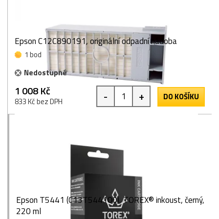
Epson C12C890191, originální odpadní nádoba
1 bod
Nedostupné
1 008 Kč
-
+
DO KOŠÍKU
833 Kč bez DPH
Epson T5441 (C13T544100), TOREX® inkoust, černý,
220 ml