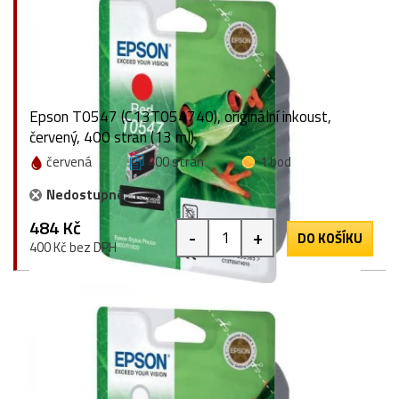
Epson T0547 (C13T054740), originální inkoust,
červený, 400 stran (13 ml)
červená
400 stran
1 bod
Nedostupné
484 Kč
-
+
DO KOŠÍKU
400 Kč bez DPH