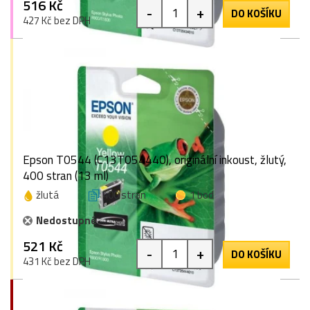
516 Kč
-
+
DO KOŠÍKU
427 Kč bez DPH
Epson T0544 (C13T054440), originální inkoust, žlutý,
400 stran (13 ml)
žlutá
400 stran
1 bod
Nedostupné
521 Kč
-
+
DO KOŠÍKU
431 Kč bez DPH