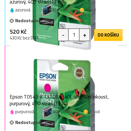
azurový, 400 stran (13 ml)
azurová
400 stran
1 bod
Nedostupné
520 Kč
-
+
DO KOŠÍKU
430 Kč bez DPH
Epson T0543 (C13T054340), originální inkoust,
purpurový, 400 stran (13 ml)
purpurová
400 stran
1 bod
Nedostupné