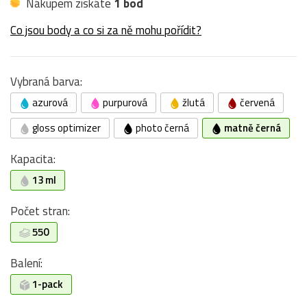
Nákupem získáte
1 bod
Co jsou body a co si za ně mohu pořídit?
Vybraná barva:
azurová
purpurová
žlutá
červená
gloss optimizer
photo černá
matně černá
Kapacita:
13 ml
Počet stran:
550
Balení:
1-pack