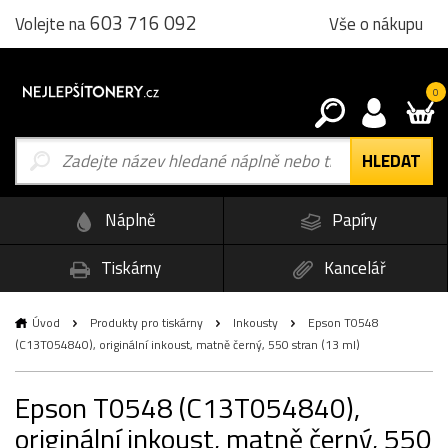
603 716 092
Vše o nákupu
Volejte na
0
Náplně
Papíry
Tiskárny
Kancelář
Úvod
Produkty pro tiskárny
Inkousty
Epson T0548
(C13T054840), originální inkoust, matně černý, 550 stran (13 ml)
Epson T0548 (C13T054840),
originální inkoust, matně černý, 550