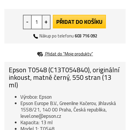
-
+
PŘIDAT DO KOŠÍKU
Nákup po telefonu
603 716 092
Přidat do “Moje produkty”
Epson T0548 (C13T054840), originální
inkoust, matně černý, 550 stran (13
ml)
Výrobce: Epson
Epson Europe B.V., Greenline Kačerov, Jihlavská
1558/21, 140 00 Praha, Česká republika,
level.one@epson.cz
Kapacita: 13 ml
Model 1: T0548