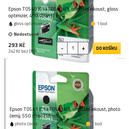
Epson T0540 (C13T054040), originální inkoust, gloss
optimizer, 400 stran (13 ml)
gloss optimizer
400 stran
1 bod
Nedostupné
293 Kč
-
+
DO KOŠÍKU
242 Kč bez DPH
Epson T0541 (C13T054140), originální inkoust, photo
černý, 550 stran (13 ml)
photo černá
550 stran
1 bod