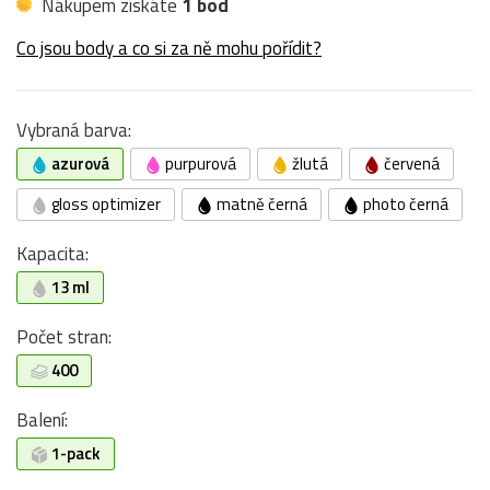
Nákupem získáte
1 bod
Co jsou body a co si za ně mohu pořídit?
Vybraná barva:
azurová
purpurová
žlutá
červená
gloss optimizer
matně černá
photo černá
Kapacita:
13 ml
Počet stran:
400
Balení:
1-pack