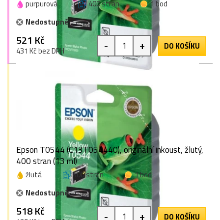
purpurová
400 stran
1 bod
Nedostupné
521 Kč
-
+
DO KOŠÍKU
431 Kč bez DPH
Epson T0544 (C13T054440), originální inkoust, žlutý,
400 stran (13 ml)
žlutá
400 stran
1 bod
Nedostupné
518 Kč
-
+
DO KOŠÍKU