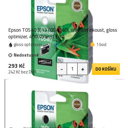
Epson T0540 (C13T054040), originální inkoust, gloss
optimizer, 400 stran (13 ml)
gloss optimizer
400 stran
1 bod
Nedostupné
293 Kč
-
+
DO KOŠÍKU
242 Kč bez DPH