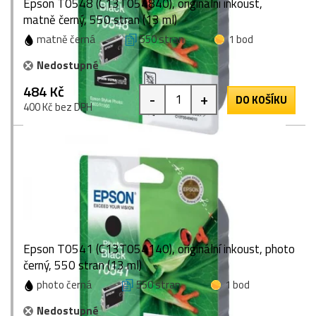
Epson T0548 (C13T054840), originální inkoust,
matně černý, 550 stran (13 ml)
matně černá
550 stran
1 bod
Nedostupné
484 Kč
-
+
DO KOŠÍKU
400 Kč bez DPH
Epson T0541 (C13T054140), originální inkoust, photo
černý, 550 stran (13 ml)
photo černá
550 stran
1 bod
Nedostupné