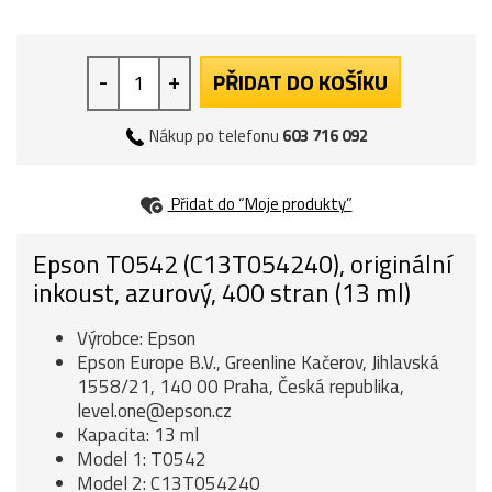
-
+
PŘIDAT DO KOŠÍKU
Nákup po telefonu
603 716 092
Přidat do “Moje produkty”
Epson T0542 (C13T054240), originální
inkoust, azurový, 400 stran (13 ml)
Výrobce: Epson
Epson Europe B.V., Greenline Kačerov, Jihlavská
1558/21, 140 00 Praha, Česká republika,
level.one@epson.cz
Kapacita: 13 ml
Model 1: T0542
Model 2: C13T054240