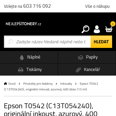
603 716 092
Vše o nákupu
Volejte na
0
Náplně
Papíry
Tiskárny
Kancelář
Úvod
Produkty pro tiskárny
Inkousty
Epson T0542
(C13T054240), originální inkoust, azurový, 400 stran (13 ml)
Epson T0542 (C13T054240),
originální inkoust, azurový, 400