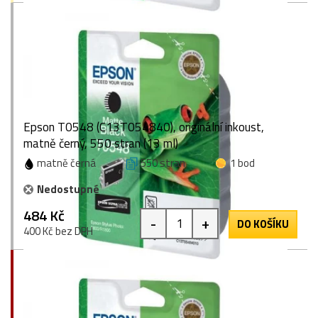
Epson T0548 (C13T054840), originální inkoust,
matně černý, 550 stran (13 ml)
matně černá
550 stran
1 bod
Nedostupné
484 Kč
-
+
DO KOŠÍKU
400 Kč bez DPH