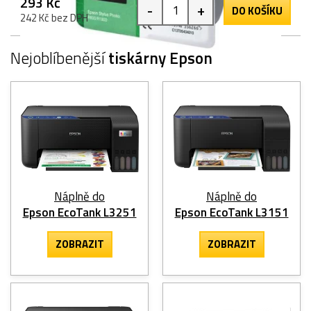
293 Kč
-
+
DO KOŠÍKU
242 Kč bez DPH
Nejoblíbenější
tiskárny Epson
Náplně do
Náplně do
Epson EcoTank L3251
Epson EcoTank L3151
ZOBRAZIT
ZOBRAZIT