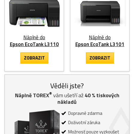
Náplně do
Náplně do
Epson EcoTank L3110
Epson EcoTank L3101
ZOBRAZIT
ZOBRAZIT
Věděli jste?
®
Náplně TOREX
vám ušetří až
40
% tiskových
nákladů
Dopravné zdarma
Doživotní záruka
Možnost pouze vyzkoušet