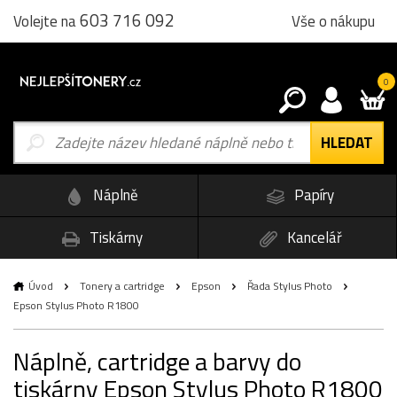
603 716 092
Vše o nákupu
Volejte na
0
Náplně
Papíry
Tiskárny
Kancelář
Úvod
Tonery a cartridge
Epson
Řada Stylus Photo
Epson Stylus Photo R1800
Náplně, cartridge a barvy do
tiskárny Epson Stylus Photo R1800