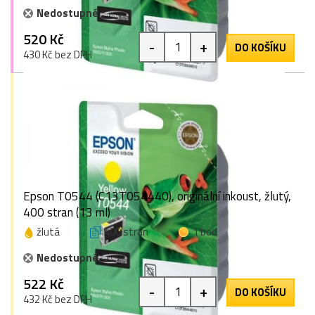
Nedostupné
520 Kč
-
+
DO KOŠÍKU
430 Kč bez DPH
Epson T0544 (C13T054440), originální inkoust, žlutý,
400 stran (13 ml)
žlutá
400 stran
1 bod
Nedostupné
522 Kč
-
+
DO KOŠÍKU
432 Kč bez DPH