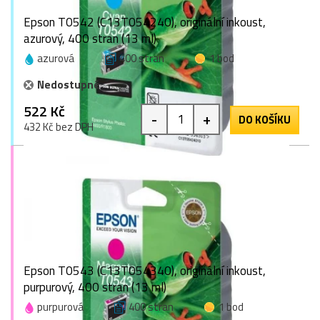
Epson T0542 (C13T054240), originální inkoust,
azurový, 400 stran (13 ml)
azurová
400 stran
1 bod
Nedostupné
522 Kč
-
+
DO KOŠÍKU
432 Kč bez DPH
Epson T0543 (C13T054340), originální inkoust,
purpurový, 400 stran (13 ml)
purpurová
400 stran
1 bod