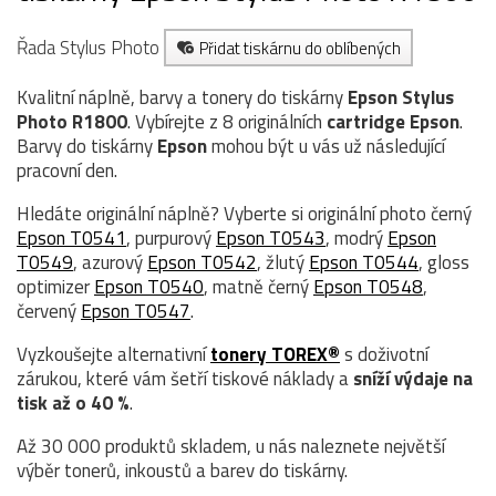
Řada Stylus Photo
Přidat tiskárnu do oblíbených
Kvalitní náplně, barvy a tonery do tiskárny
Epson Stylus
Photo R1800
. Vybírejte z 8 originálních
cartridge
Epson
.
Barvy do tiskárny
Epson
mohou být u vás už následující
pracovní den.
Hledáte originální náplně? Vyberte si originální photo černý
Epson T0541
, purpurový
Epson T0543
, modrý
Epson
T0549
, azurový
Epson T0542
, žlutý
Epson T0544
, gloss
optimizer
Epson T0540
, matně černý
Epson T0548
,
červený
Epson T0547
.
Vyzkoušejte alternativní
tonery TOREX®
s doživotní
zárukou, které vám šetří tiskové náklady a
sníží výdaje na
tisk až o 40 %
.
Až 30 000 produktů skladem, u nás naleznete největší
výběr tonerů, inkoustů a barev do tiskárny.