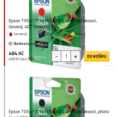
Epson T0547 (C13T054740), originální inkoust,
červený, 400 stran (13 ml)
červená
400 stran
1 bod
Nedostupné
484 Kč
-
+
DO KOŠÍKU
400 Kč bez DPH
Epson T0541 (C13T054140), originální inkoust, photo