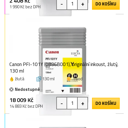
2 408 Kč
-
+
DO KOŠÍKU
1 990 Kč bez DPH
Canon PFI-101Y (0886B001), originální inkoust, žlutý,
130 ml
žlutá
130 ml
1 bod
Nedostupné
18 009 Kč
-
+
DO KOŠÍKU
14 883 Kč bez DPH