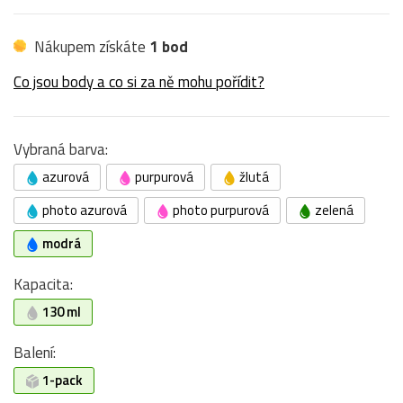
Nákupem získáte
1 bod
Co jsou body a co si za ně mohu pořídit?
Vybraná barva:
azurová
purpurová
žlutá
photo azurová
photo purpurová
zelená
modrá
Kapacita:
130 ml
Balení:
1-pack