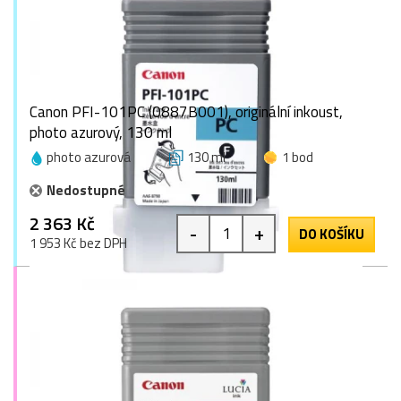
Canon PFI-101PC (0887B001), originální inkoust,
photo azurový, 130 ml
photo azurová
130 ml
1 bod
Nedostupné
2 363 Kč
-
+
DO KOŠÍKU
1 953 Kč bez DPH