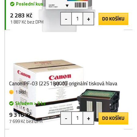
Poslední kus
2 283 Kč
-
+
DO KOŠÍKU
1 887 Kč bez DPH
Canon PF-03 (2251B001), originální tisková hlava
1 bod
Skladem > 9 ks
9 316 Kč
-
+
DO KOŠÍKU
7 699 Kč bez DPH