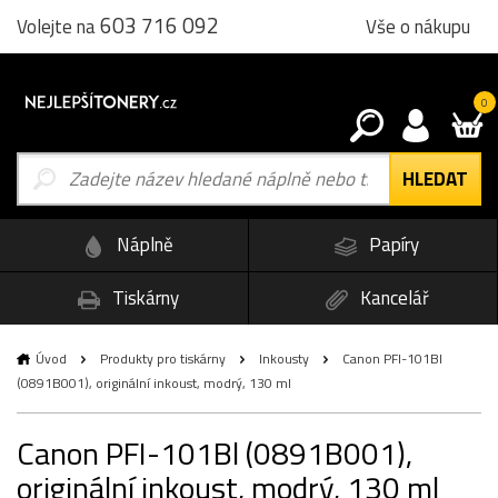
603 716 092
Vše o nákupu
Volejte na
0
Náplně
Papíry
Tiskárny
Kancelář
Úvod
Produkty pro tiskárny
Inkousty
Canon PFI-101Bl
(0891B001), originální inkoust, modrý, 130 ml
Canon PFI-101Bl (0891B001),
originální inkoust, modrý, 130 ml