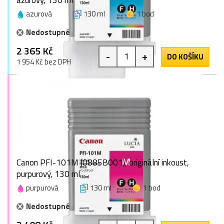
azurový, 130 ml
azurová
130 ml
1 bod
Nedostupné
2 365 Kč
-
+
DO KOŠÍKU
1 954 Kč bez DPH
Canon PFI-101M (0885B001), originální inkoust,
purpurový, 130 ml
purpurová
130 ml
1 bod
Nedostupné