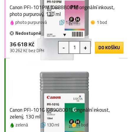
Canon PFI-101PM (0888B001), originální inkoust,
photo purpurový, 130 ml
photo purpurová
130 ml
1 bod
Nedostupné
36 618 Kč
-
+
DO KOŠÍKU
30 262 Kč bez DPH
Canon PFI-101G (0890B001), originální inkoust,
zelený, 130 ml
zelená
130 ml
1 bod