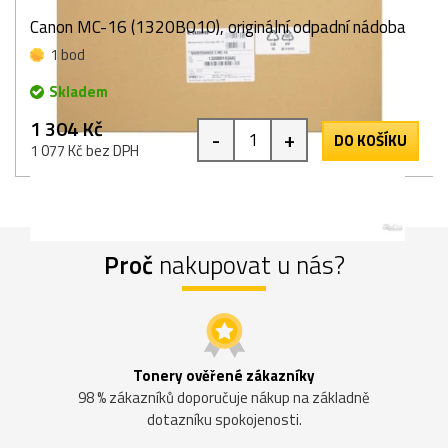
Canon MC-16 (1320B010), originální odpadní nádoba
1 bod
Skladem
1 304 Kč
-
+
DO KOŠÍKU
1 077 Kč bez DPH
Proč
nakupovat u nás?
Tonery ověřené zákazníky
98 % zákazníků doporučuje nákup na základně
dotazníku spokojenosti.