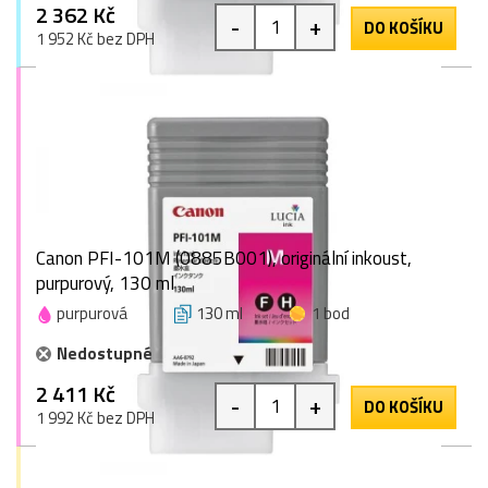
2 362 Kč
-
+
DO KOŠÍKU
1 952 Kč bez DPH
Canon PFI-101M (0885B001), originální inkoust,
purpurový, 130 ml
purpurová
130 ml
1 bod
Nedostupné
2 411 Kč
-
+
DO KOŠÍKU
1 992 Kč bez DPH