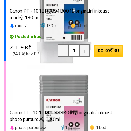
Canon PFI-101Bl (0891B001), originální inkoust,
modrý, 130 ml
modrá
130 ml
1 bod
Poslední kus
2 109 Kč
-
+
DO KOŠÍKU
1 743 Kč bez DPH
Canon PFI-101PM (0888B001), originální inkoust,
photo purpurový, 130 ml
photo purpurová
130 ml
1 bod