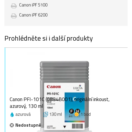
Canon iPF 5100
Canon iPF 6200
Prohlédněte si i další produkty
Canon PFI-101C (0884B001), originální inkoust,
azurový, 130 ml
azurová
130 ml
1 bod
Nedostupné