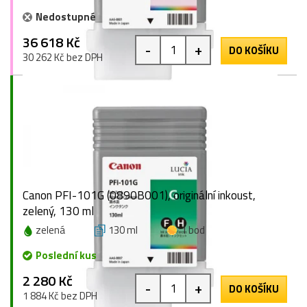
Nedostupné
36 618 Kč
-
+
DO KOŠÍKU
30 262 Kč bez DPH
Canon PFI-101G (0890B001), originální inkoust,
zelený, 130 ml
zelená
130 ml
1 bod
Poslední kus
2 280 Kč
-
+
DO KOŠÍKU
1 884 Kč bez DPH