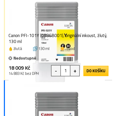
Canon PFI-101Y (0886B001), originální inkoust, žlutý,
130 ml
žlutá
130 ml
1 bod
Nedostupné
18 009 Kč
-
+
DO KOŠÍKU
14 883 Kč bez DPH