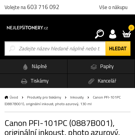
603 716 092
Vše o nákupu
Volejte na
0
Náplně
Papíry
Tiskárny
Kancelář
Úvod
Produkty pro tiskárny
Inkousty
Canon PFI-101PC
(0887B001), originální inkoust, photo azurový, 130 ml
Canon PFI-101PC (0887B001),
originální inkoust, photo azurový,