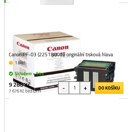
Canon PF-03 (2251B001), originální tisková hlava
1 bod
Skladem > 9 ks
9 288 Kč
-
+
DO KOŠÍKU
7 676 Kč bez DPH