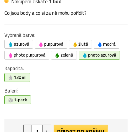
Nákupem získáte
1 bod
Co jsou body a co si za ně mohu pořídit?
Vybraná barva:
azurová
purpurová
žlutá
modrá
photo purpurová
zelená
photo azurová
Kapacita:
130 ml
Balení:
1-pack
-
+
PŘIDAT DO KOŠÍKU