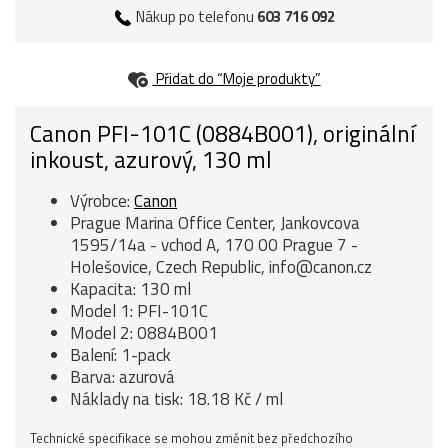
Nákup po telefonu
603 716 092
Přidat do “Moje produkty”
Canon PFI-101C (0884B001), originální
inkoust, azurový, 130 ml
Výrobce:
Canon
Prague Marina Office Center, Jankovcova
1595/14a - vchod A, 170 00 Prague 7 -
Holešovice, Czech Republic, info@canon.cz
Kapacita: 130 ml
Model 1: PFI-101C
Model 2: 0884B001
Balení: 1-pack
Barva: azurová
Náklady na tisk: 18.18 Kč / ml
Technické specifikace se mohou změnit bez předchozího