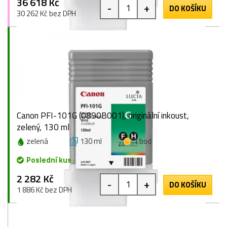
36 618 Kč
-
+
DO KOŠÍKU
30 262 Kč bez DPH
Canon PFI-101G (0890B001), originální inkoust,
zelený, 130 ml
zelená
130 ml
1 bod
Poslední kus
2 282 Kč
-
+
DO KOŠÍKU
1 886 Kč bez DPH