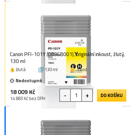
Canon PFI-101Y (0886B001), originální inkoust, žlutý,
130 ml
žlutá
130 ml
1 bod
Nedostupné
18 009 Kč
-
+
DO KOŠÍKU
14 883 Kč bez DPH