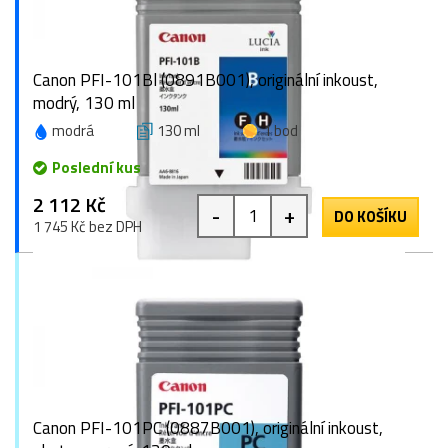
Canon PFI-101Bl (0891B001), originální inkoust,
modrý, 130 ml
modrá
130 ml
1 bod
Poslední kus
2 112 Kč
-
+
DO KOŠÍKU
1 745 Kč bez DPH
Canon PFI-101PC (0887B001), originální inkoust,