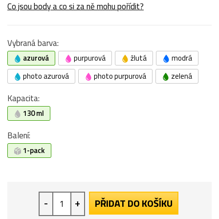
Co jsou body a co si za ně mohu pořídit?
Vybraná barva:
azurová
purpurová
žlutá
modrá
photo azurová
photo purpurová
zelená
Kapacita:
130 ml
Balení:
1-pack
-
+
PŘIDAT DO KOŠÍKU