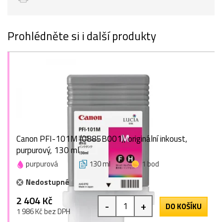
Prohlédněte si i další produkty
Canon PFI-101M (0885B001), originální inkoust,
purpurový, 130 ml
purpurová
130 ml
1 bod
Nedostupné
2 404 Kč
-
+
DO KOŠÍKU
1 986 Kč bez DPH