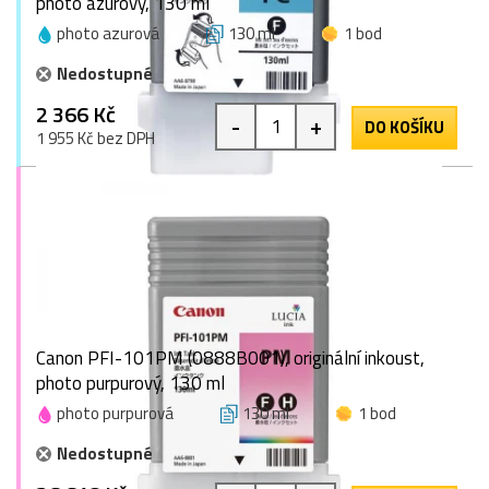
photo azurový, 130 ml
photo azurová
130 ml
1 bod
Nedostupné
2 366 Kč
-
+
DO KOŠÍKU
1 955 Kč bez DPH
Canon PFI-101PM (0888B001), originální inkoust,
photo purpurový, 130 ml
photo purpurová
130 ml
1 bod
Nedostupné