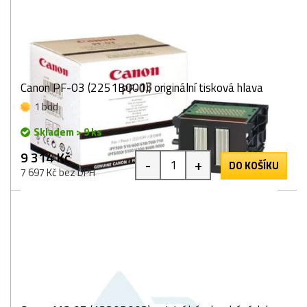
Canon PF-03 (2251B001), originální tisková hlava
1 bod
Skladem > 9 ks
9 314 Kč
-
+
DO KOŠÍKU
7 697 Kč bez DPH