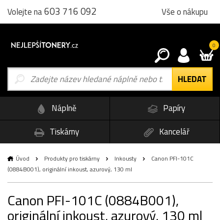
603 716 092
Vše o nákupu
Volejte na
0
Náplně
Papíry
Tiskárny
Kancelář
Úvod
Produkty pro tiskárny
Inkousty
Canon PFI-101C
(0884B001), originální inkoust, azurový, 130 ml
Canon PFI-101C (0884B001),
originální inkoust, azurový, 130 ml