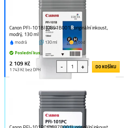
Canon PFI-101Bl (0891B001), originální inkoust,
modrý, 130 ml
modrá
130 ml
1 bod
Poslední kus
2 109 Kč
-
+
DO KOŠÍKU
1 743 Kč bez DPH
Canon PFI-101PC (0887B001), originální inkoust,