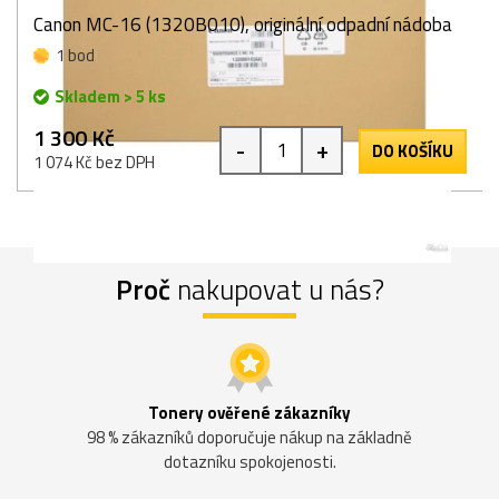
Canon MC-16 (1320B010), originální odpadní nádoba
1 bod
Skladem > 5 ks
1 300 Kč
-
+
DO KOŠÍKU
1 074 Kč bez DPH
Proč
nakupovat u nás?
Tonery ověřené zákazníky
98 % zákazníků doporučuje nákup na základně
dotazníku spokojenosti.