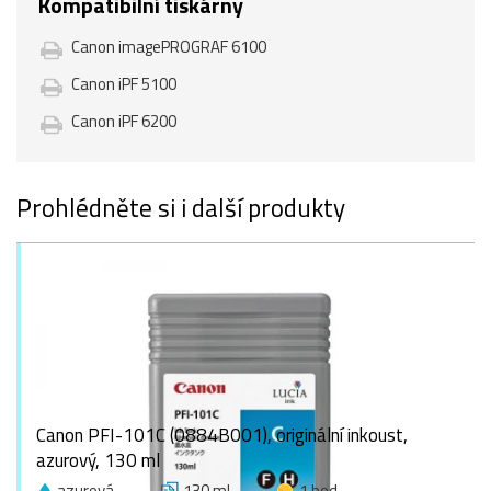
Kompatibilní tiskárny
Canon imagePROGRAF 6100
Canon iPF 5100
Canon iPF 6200
Prohlédněte si i další produkty
Canon PFI-101C (0884B001), originální inkoust,
azurový, 130 ml
azurová
130 ml
1 bod