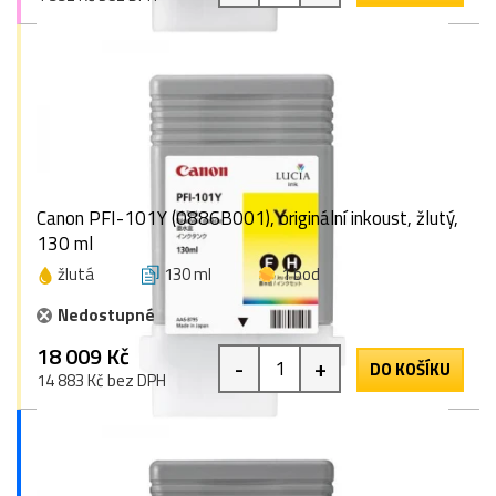
Canon PFI-101Y (0886B001), originální inkoust, žlutý,
130 ml
žlutá
130 ml
1 bod
Nedostupné
18 009 Kč
-
+
DO KOŠÍKU
14 883 Kč bez DPH