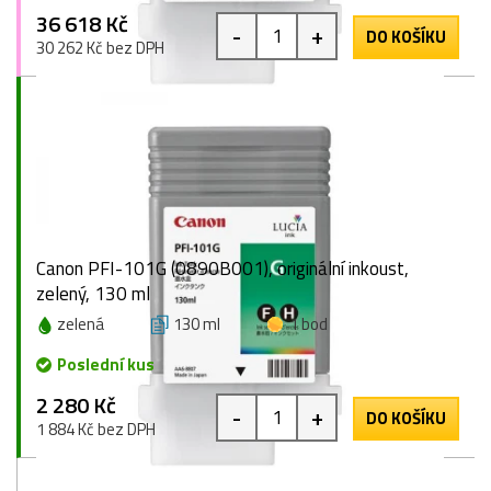
36 618 Kč
-
+
DO KOŠÍKU
30 262 Kč bez DPH
Canon PFI-101G (0890B001), originální inkoust,
zelený, 130 ml
zelená
130 ml
1 bod
Poslední kus
2 280 Kč
-
+
DO KOŠÍKU
1 884 Kč bez DPH