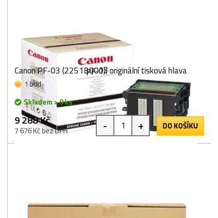
Canon PF-03 (2251B001), originální tisková hlava
1 bod
Skladem > 9 ks
9 288 Kč
-
+
DO KOŠÍKU
7 676 Kč bez DPH