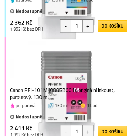
Nedostupné
2 362 Kč
-
+
DO KOŠÍKU
1 952 Kč bez DPH
Canon PFI-101M (0885B001), originální inkoust,
purpurový, 130 ml
purpurová
130 ml
1 bod
Nedostupné
2 411 Kč
-
+
DO KOŠÍKU
1 992 Kč bez DPH