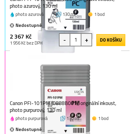
photo azurový, 130 ml
photo azurová
130 ml
1 bod
Nedostupné
2 367 Kč
-
+
DO KOŠÍKU
1 956 Kč bez DPH
Canon PFI-101PM (0888B001), originální inkoust,
photo purpurový, 130 ml
photo purpurová
130 ml
1 bod
Nedostupné