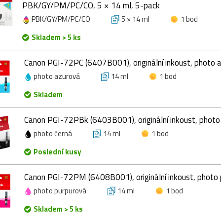
PBK/GY/PM/PC/CO, 5 × 14 ml, 5-pack
PBK/GY/PM/PC/CO
5 × 14 ml
1 bod
Skladem > 5 ks
Canon PGI-72PC (6407B001), originální inkoust, photo a
photo azurová
14 ml
1 bod
Skladem
Canon PGI-72PBk (6403B001), originální inkoust, photo 
photo černá
14 ml
1 bod
Poslední kusy
Canon PGI-72PM (6408B001), originální inkoust, photo 
photo purpurová
14 ml
1 bod
Skladem > 5 ks