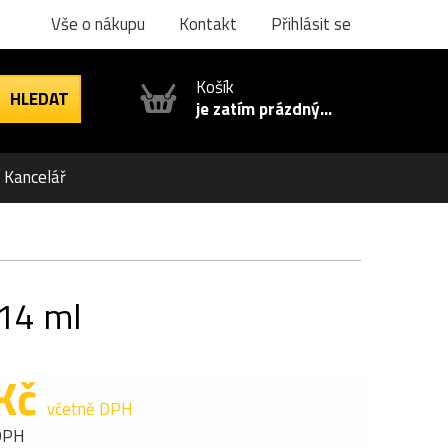
Vše o nákupu
Kontakt
Přihlásit se
Košík
je zatím prázdný...
Kancelář
 14 ml
Kč
včetně DPH
DPH