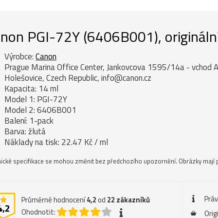
non PGI-72Y (6406B001), originální 
Výrobce:
Canon
Prague Marina Office Center, Jankovcova 1595/14a - vchod A
Holešovice, Czech Republic, info@canon.cz
Kapacita: 14 ml
Model 1: PGI-72Y
Model 2: 6406B001
Balení: 1-pack
Barva: žlutá
Náklady na tisk: 22.47 Kč / ml
ické specifikace se mohou změnit bez předchozího upozornění. Obrázky mají p
Práv
Průměrné hodnocení
4,2
od
22
zákazníků
4,2
Ohodnotit:
Orig