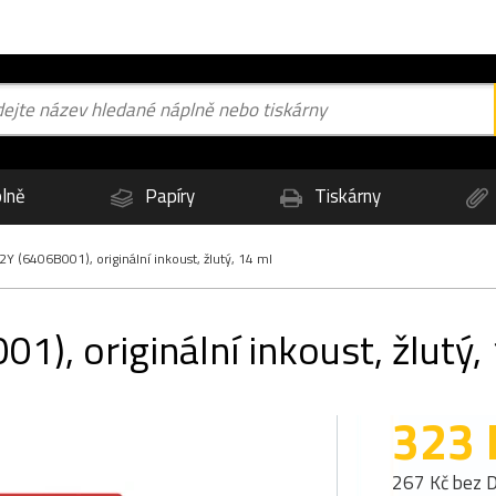
lně
Papíry
Tiskárny
Y (6406B001), originální inkoust, žlutý, 14 ml
), originální inkoust, žlutý,
323 
267 Kč bez 