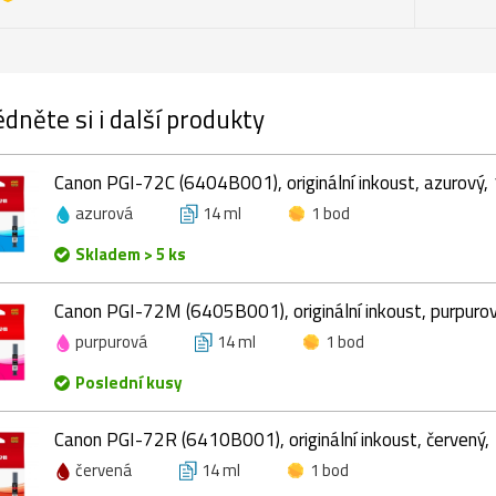
dněte si i další produkty
Canon PGI-72C (6404B001), originální inkoust, azurový,
azurová
14 ml
1 bod
Skladem > 5 ks
Canon PGI-72M (6405B001), originální inkoust, purpurov
purpurová
14 ml
1 bod
Poslední kusy
Canon PGI-72R (6410B001), originální inkoust, červený,
červená
14 ml
1 bod