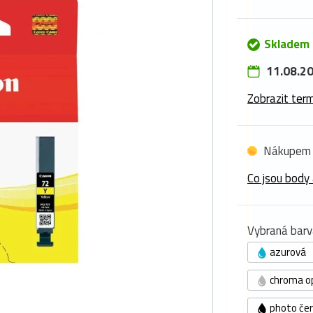
Skladem
11.08.20
Zobrazit term
Nákupem 
Co jsou body 
Vybraná barv
azurová
chroma o
photo če