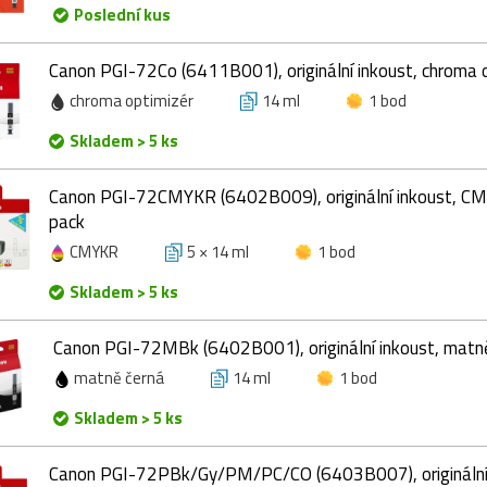
Poslední kus
Canon PGI-72Co (6411B001), originální inkoust, chroma o
chroma optimizér
14 ml
1 bod
Skladem > 5 ks
Canon PGI-72CMYKR (6402B009), originální inkoust, CM
pack
CMYKR
5 × 14 ml
1 bod
Skladem > 5 ks
Canon PGI-72MBk (6402B001), originální inkoust, matně
matně černá
14 ml
1 bod
Skladem > 5 ks
Canon PGI-72PBk/Gy/PM/PC/CO (6403B007), originální 