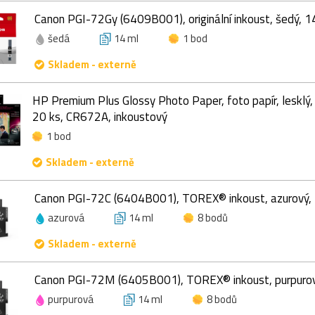
Canon PGI-72Gy (6409B001), originální inkoust, šedý, 1
šedá
14 ml
1 bod
Skladem - externě
HP Premium Plus Glossy Photo Paper, foto papír, lesklý,
20 ks, CR672A, inkoustový
1 bod
Skladem - externě
Canon PGI-72C (6404B001), TOREX® inkoust, azurový,
azurová
14 ml
8 bodů
Skladem - externě
Canon PGI-72M (6405B001), TOREX® inkoust, purpurov
purpurová
14 ml
8 bodů