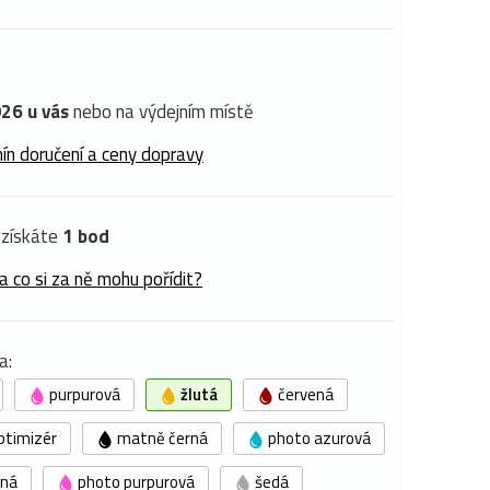
26 u vás
nebo na výdejním místě
ín doručení a ceny dopravy
získáte
1 bod
a co si za ně mohu pořídit?
a:
purpurová
žlutá
červená
ptimizér
matně černá
photo azurová
rná
photo purpurová
šedá