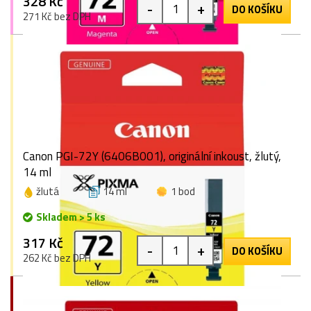
328 Kč
-
+
DO KOŠÍKU
271 Kč bez DPH
Canon PGI-72Y (6406B001), originální inkoust, žlutý,
14 ml
žlutá
14 ml
1 bod
Skladem > 5 ks
317 Kč
-
+
DO KOŠÍKU
262 Kč bez DPH