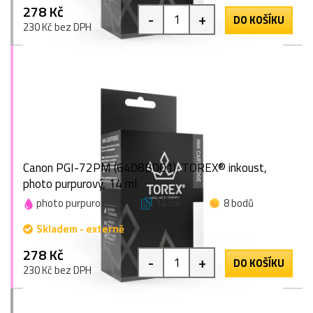
278 Kč
-
+
DO KOŠÍKU
230 Kč bez DPH
Canon PGI-72PM (6408B001), TOREX® inkoust,
photo purpurový, 14 ml
photo purpurová
14 ml
8 bodů
Skladem - externě
278 Kč
-
+
DO KOŠÍKU
230 Kč bez DPH