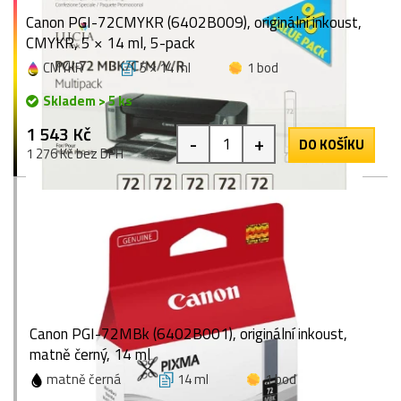
Canon PGI-72CMYKR (6402B009), originální inkoust,
CMYKR, 5 × 14 ml, 5-pack
CMYKR
5 × 14 ml
1 bod
Skladem > 5 ks
1 543 Kč
-
+
DO KOŠÍKU
1 276 Kč bez DPH
Canon PGI-72MBk (6402B001), originální inkoust,
matně černý, 14 ml
matně černá
14 ml
1 bod