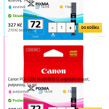
azurový, 14 ml
azurová
14 ml
1 bod
Skladem > 5 ks
327 Kč
-
+
DO KOŠÍKU
270 Kč bez DPH
Canon PGI-72M (6405B001), originální inkoust,
purpurový, 14 ml
purpurová
14 ml
1 bod
Poslední kusy