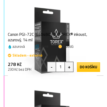
Canon PGI-72C (6404B001), TOREX® inkoust,
azurový, 14 ml
azurová
14 ml
8 bodů
Skladem - externě
278 Kč
-
+
DO KOŠÍKU
230 Kč bez DPH