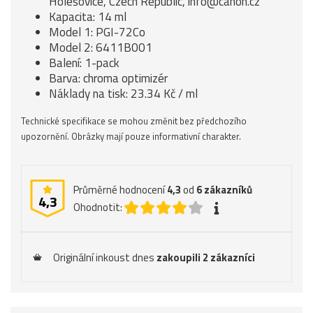
Holešovice, Czech Republic, info@canon.cz
Kapacita: 14 ml
Model 1: PGI-72Co
Model 2: 6411B001
Balení: 1-pack
Barva: chroma optimizér
Náklady na tisk: 23.34 Kč / ml
Technické specifikace se mohou změnit bez předchozího
upozornění. Obrázky mají pouze informativní charakter.
Průměrné hodnocení
4,3
od
6
zákazníků
4,3
Ohodnotit:
Originální inkoust dnes
zakoupili 2 zákazníci