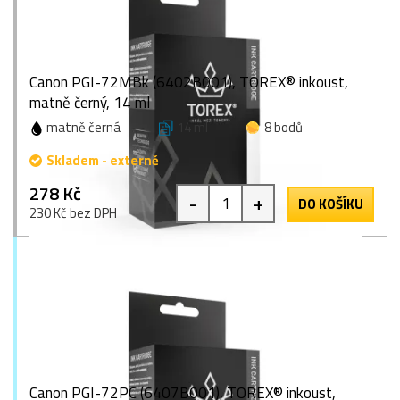
Canon PGI-72MBk (6402B001), TOREX® inkoust,
matně černý, 14 ml
matně černá
14 ml
8 bodů
Skladem - externě
278 Kč
-
+
DO KOŠÍKU
230 Kč bez DPH
Canon PGI-72PC (6407B001), TOREX® inkoust,