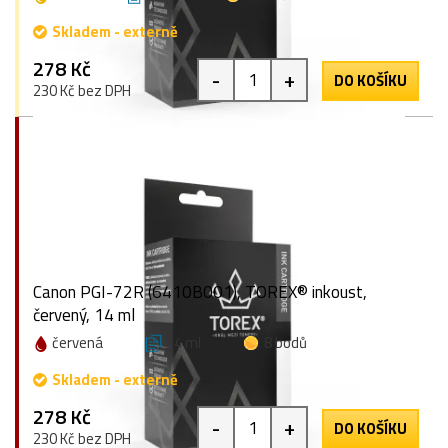
Skladem - externě
278 Kč
-
+
DO KOŠÍKU
230 Kč bez DPH
Canon PGI-72R (6410B001), TOREX® inkoust,
červený, 14 ml
červená
14 ml
8 bodů
Skladem - externě
278 Kč
-
+
DO KOŠÍKU
230 Kč bez DPH