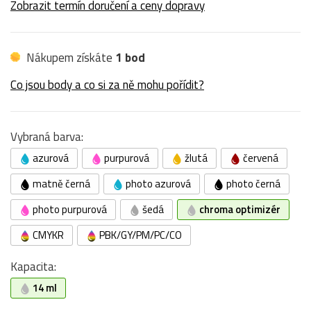
Zobrazit termín doručení a ceny dopravy
Nákupem získáte
1 bod
Co jsou body a co si za ně mohu pořídit?
Vybraná barva:
azurová
purpurová
žlutá
červená
matně černá
photo azurová
photo černá
photo purpurová
šedá
chroma optimizér
CMYKR
PBK/GY/PM/PC/CO
Kapacita:
14 ml