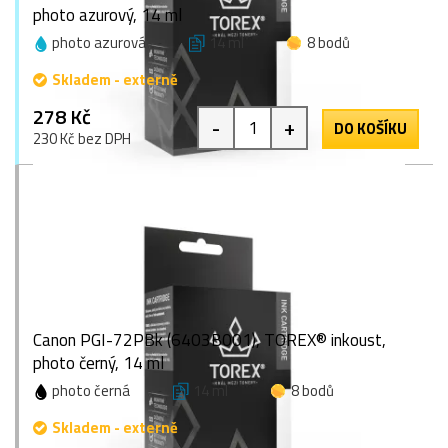
photo azurový, 14 ml
photo azurová
14 ml
8 bodů
Skladem - externě
278 Kč
-
+
DO KOŠÍKU
230 Kč bez DPH
Canon PGI-72PBk (6403B001), TOREX® inkoust,
photo černý, 14 ml
photo černá
14 ml
8 bodů
Skladem - externě