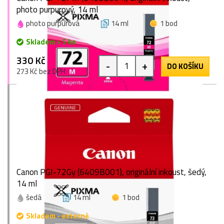
photo purpurový, 14 ml
photo purpurová
14 ml
1 bod
Skladem > 5 ks
330 Kč
-
+
DO KOŠÍKU
273 Kč bez DPH
Canon PGI-72Gy (6409B001), originální inkoust, šedý,
14 ml
šedá
14 ml
1 bod
Skladem - externě