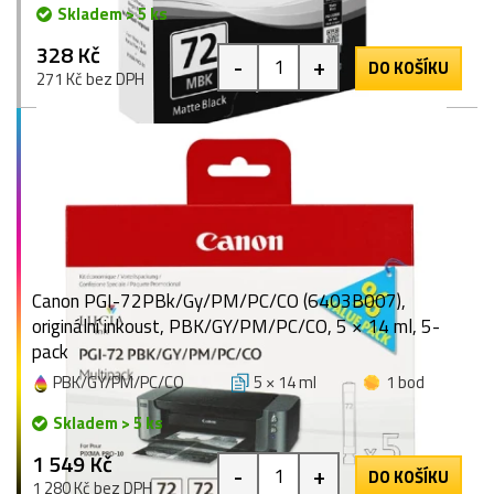
Skladem > 5 ks
328 Kč
-
+
DO KOŠÍKU
271 Kč bez DPH
Canon PGI-72PBk/Gy/PM/PC/CO (6403B007),
originální inkoust, PBK/GY/PM/PC/CO, 5 × 14 ml, 5-
pack
PBK/GY/PM/PC/CO
5 × 14 ml
1 bod
Skladem > 5 ks
1 549 Kč
-
+
DO KOŠÍKU
1 280 Kč bez DPH