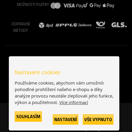
MOŽNOSTI PLATBY
DOPRAVNÍ
METODY
Nastavení cookies
Používáme cookies, abychom vám umožnili
pohodlné prohlížení našeho e-shopu a díky
analýze provozu neustále zlepšovali jeho funkce,
výkon a použitelnost.
Více informací
Česká republika
Slovensko
SOUHLASÍM
NASTAVENÍ
VŠE VYPNUTO
© 2026
Printonia s.r.o.
Všechna práva vyhrazena