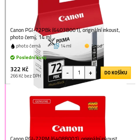
Canon PGI-72PBk (6403B001), originální inkoust,
photo černý, 14 ml
photo černá
14 ml
1 bod
Poslední kusy
322 Kč
-
+
DO KOŠÍKU
266 Kč bez DPH
Canon PGI-72PM (6408B001), originální inkoust,