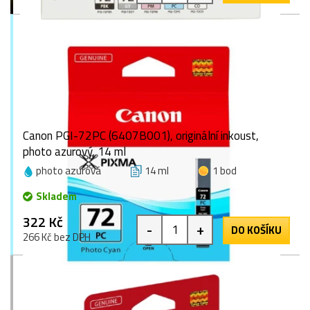
Canon PGI-72PC (6407B001), originální inkoust,
photo azurový, 14 ml
photo azurová
14 ml
1 bod
Skladem
322 Kč
-
+
DO KOŠÍKU
266 Kč bez DPH