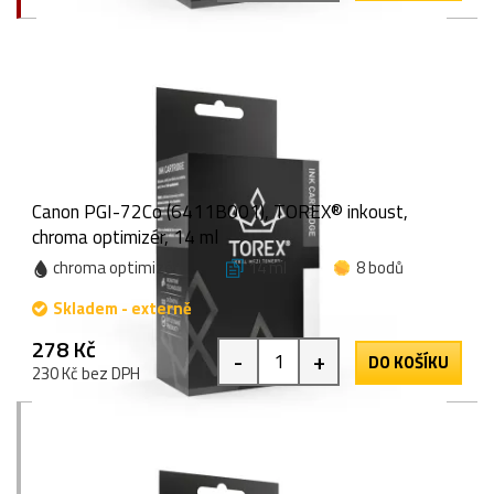
Canon PGI-72Co (6411B001), TOREX® inkoust,
chroma optimizér, 14 ml
chroma optimizér
14 ml
8 bodů
Skladem - externě
278 Kč
-
+
DO KOŠÍKU
230 Kč bez DPH