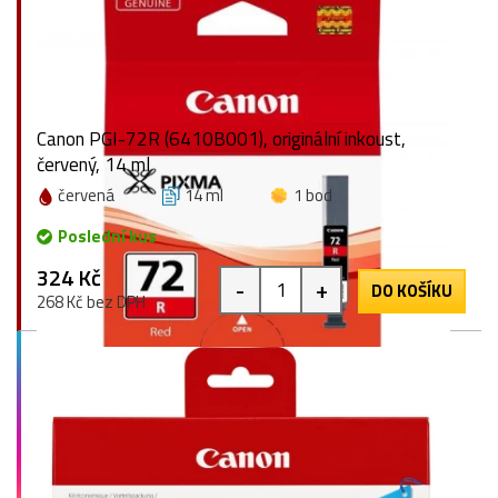
Canon PGI-72R (6410B001), originální inkoust,
červený, 14 ml
červená
14 ml
1 bod
Poslední kus
324 Kč
-
+
DO KOŠÍKU
268 Kč bez DPH