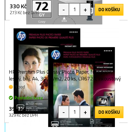
330 Kč
-
+
DO KOŠÍKU
273 Kč bez DPH
HP Premium Plus Glossy Photo Paper, foto papír,
lesklý, bílý, A4, 300 g/m2, 20 ks, CR672A, inkoustový
1 bod
Poslední kusy
398 Kč
-
+
DO KOŠÍKU
329 Kč bez DPH