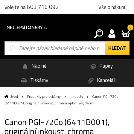
603 716 092
Vše o nákupu
Volejte na
0
Náplně
Papíry
Tiskárny
Kancelář
Úvod
Produkty pro tiskárny
Inkousty
Canon PGI-72Co
(6411B001), originální inkoust, chroma optimizér, 14 ml
Canon PGI-72Co (6411B001),
originální inkoust, chroma