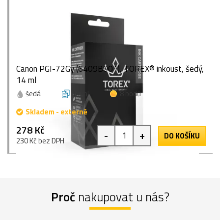
Canon PGI-72Gy (6409B001), TOREX® inkoust, šedý,
14 ml
šedá
14 ml
8 bodů
Skladem - externě
278 Kč
-
+
DO KOŠÍKU
230 Kč bez DPH
Proč
nakupovat u nás?