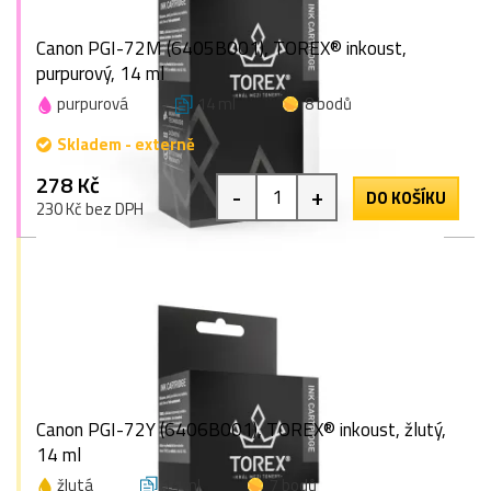
Canon PGI-72M (6405B001), TOREX® inkoust,
purpurový, 14 ml
purpurová
14 ml
8 bodů
Skladem - externě
278 Kč
-
+
DO KOŠÍKU
230 Kč bez DPH
Canon PGI-72Y (6406B001), TOREX® inkoust, žlutý,
14 ml
žlutá
14 ml
7 bodů