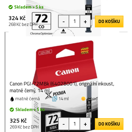
Skladem > 5 ks
324 Kč
-
+
DO KOŠÍKU
268 Kč bez DPH
Canon PGI-72MBk (6402B001), originální inkoust,
matně černý, 14 ml
matně černá
14 ml
1 bod
Skladem > 5 ks
325 Kč
-
+
DO KOŠÍKU
269 Kč bez DPH