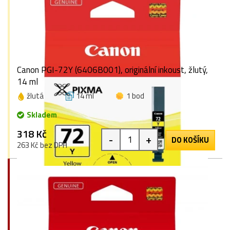
Canon PGI-72Y (6406B001), originální inkoust, žlutý,
14 ml
žlutá
14 ml
1 bod
Skladem
318 Kč
-
+
DO KOŠÍKU
263 Kč bez DPH