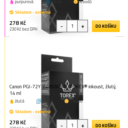
purpurová
14 ml
8 bodů
Skladem - externě
278 Kč
-
+
DO KOŠÍKU
230 Kč bez DPH
Canon PGI-72Y (6406B001), TOREX® inkoust, žlutý,
14 ml
žlutá
14 ml
7 bodů
Skladem - externě
278 Kč
-
+
DO KOŠÍKU