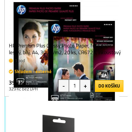
HP Premium Plus Glossy Photo Paper, foto papír,
lesklý, bílý, A4, 300 g/m2, 20 ks, CR672A, inkoustový
1 bod
Skladem - externě
398 Kč
-
+
DO KOŠÍKU
329 Kč bez DPH