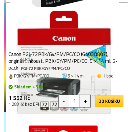
Canon PGI-72PBk/Gy/PM/PC/CO (6403B007),
originální inkoust, PBK/GY/PM/PC/CO, 5 × 14 ml, 5-
pack
PBK/GY/PM/PC/CO
5 × 14 ml
1 bod
Skladem > 5 ks
1 552 Kč
-
+
DO KOŠÍKU
1 283 Kč bez DPH