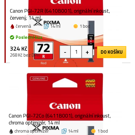
Canon PGI-72R (6410B001), originální inkoust,
červený, 14 ml
červená
14 ml
1 bod
Poslední kus
324 Kč
-
+
DO KOŠÍKU
268 Kč bez DPH
Canon PGI-72Co (6411B001), originální inkoust,
chroma optimizér, 14 ml
chroma optimizér
14 ml
1 bod