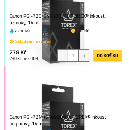
Canon PGI-72C (6404B001), TOREX® inkoust,
azurový, 14 ml
azurová
14 ml
8 bodů
Skladem - externě
278 Kč
-
+
DO KOŠÍKU
230 Kč bez DPH
Canon PGI-72M (6405B001), TOREX® inkoust,
purpurový, 14 ml