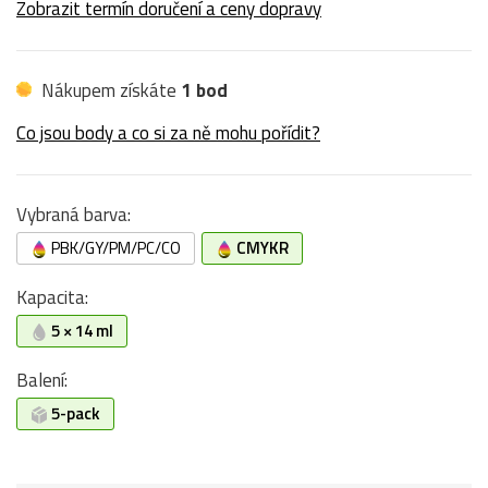
Zobrazit termín doručení a ceny dopravy
Nákupem získáte
1 bod
Co jsou body a co si za ně mohu pořídit?
Vybraná barva:
PBK/GY/PM/PC/CO
CMYKR
Kapacita:
5 × 14 ml
Balení:
5-pack