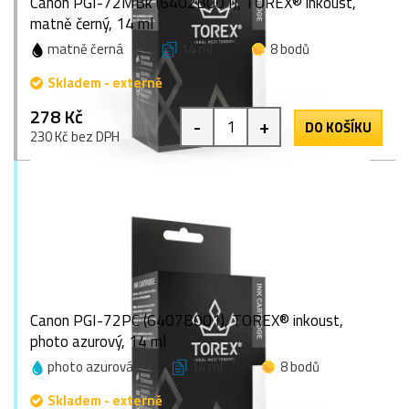
Canon PGI-72MBk (6402B001), TOREX® inkoust,
matně černý, 14 ml
matně černá
14 ml
8 bodů
Skladem - externě
278 Kč
-
+
DO KOŠÍKU
230 Kč bez DPH
Canon PGI-72PC (6407B001), TOREX® inkoust,
photo azurový, 14 ml
photo azurová
14 ml
8 bodů
Skladem - externě