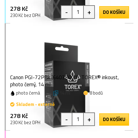
278 Kč
-
+
DO KOŠÍKU
230 Kč bez DPH
Canon PGI-72PBk (6403B001), TOREX® inkoust,
photo černý, 14 ml
photo černá
14 ml
8 bodů
Skladem - externě
278 Kč
-
+
DO KOŠÍKU
230 Kč bez DPH