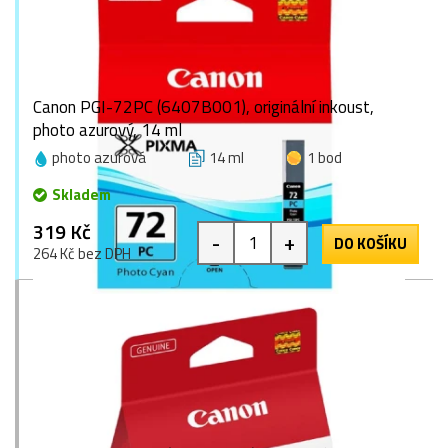
Canon PGI-72PC (6407B001), originální inkoust,
photo azurový, 14 ml
photo azurová
14 ml
1 bod
Skladem
319 Kč
-
+
DO KOŠÍKU
264 Kč bez DPH