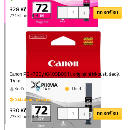
328 Kč
-
+
DO KOŠÍKU
271 Kč bez DPH
Canon PGI-72Gy (6409B001), originální inkoust, šedý,
14 ml
šedá
14 ml
1 bod
Skladem - externě
330 Kč
-
+
DO KOŠÍKU
273 Kč bez DPH