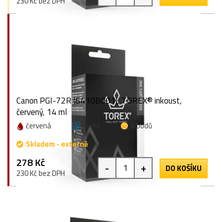
230 Kč bez DPH
Canon PGI-72R (6410B001), TOREX® inkoust,
červený, 14 ml
červená
14 ml
8 bodů
Skladem - externě
278 Kč
-
+
DO KOŠÍKU
230 Kč bez DPH