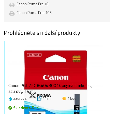
Canon Pixma Pro 10
Canon Pixma Pro-10S
Prohlédněte si i další produkty
Canon PGI-72C (6404B001), originální inkoust,
azurový, 14 ml
azurová
14 ml
1 bod
Skladem > 5 ks