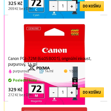
325 Kč
-
+
DO KOŠÍKU
269 Kč bez DPH
Canon PGI-72M (6405B001), originální inkoust,
purpurový, 14 ml
purpurová
14 ml
1 bod
Poslední kusy
329 Kč
-
+
DO KOŠÍKU
272 Kč bez DPH