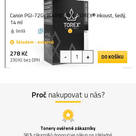
Canon PGI-72Gy (6409B001), TOREX® inkoust, šedý,
14 ml
šedá
14 ml
8 bodů
Skladem - externě
278 Kč
-
+
DO KOŠÍKU
230 Kč bez DPH
Proč
nakupovat u nás?
Tonery ověřené zákazníky
98 % zákazníků doporučuje nákup na základně