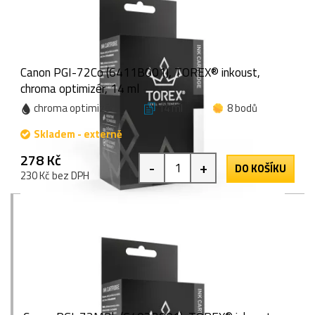
Canon PGI-72Co (6411B001), TOREX® inkoust,
chroma optimizér, 14 ml
chroma optimizér
14 ml
8 bodů
Skladem - externě
278 Kč
-
+
DO KOŠÍKU
230 Kč bez DPH