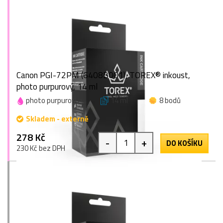
Canon PGI-72PM (6408B001), TOREX® inkoust,
photo purpurový, 14 ml
photo purpurová
14 ml
8 bodů
Skladem - externě
278 Kč
-
+
DO KOŠÍKU
230 Kč bez DPH