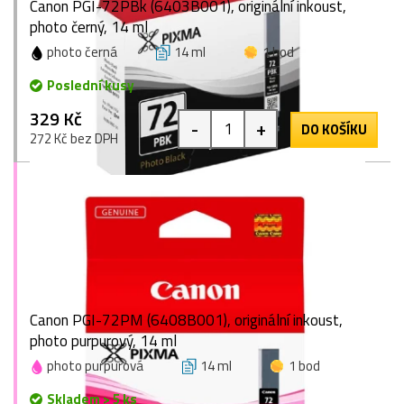
Canon PGI-72PBk (6403B001), originální inkoust,
photo černý, 14 ml
photo černá
14 ml
1 bod
Poslední kusy
329 Kč
-
+
DO KOŠÍKU
272 Kč bez DPH
Canon PGI-72PM (6408B001), originální inkoust,
photo purpurový, 14 ml
photo purpurová
14 ml
1 bod
Skladem > 5 ks