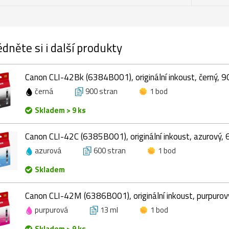
dněte si i další produkty
Canon CLI-42Bk (6384B001), originální inkoust, černý, 9
černá
900 stran
1 bod
Skladem > 9 ks
Canon CLI-42C (6385B001), originální inkoust, azurový, 
azurová
600 stran
1 bod
Skladem
Canon CLI-42M (6386B001), originální inkoust, purpurov
purpurová
13 ml
1 bod
Skladem > 9 ks