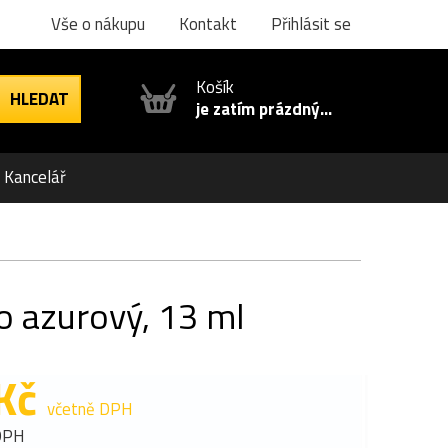
Vše o nákupu
Kontakt
Přihlásit se
Košík
je zatím prázdný...
Kancelář
o azurový, 13 ml
Kč
včetně DPH
DPH