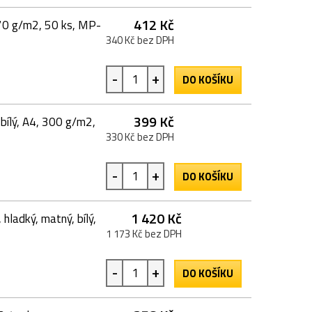
412 Kč
170 g/m2, 50 ks, MP-
340 Kč bez DPH
-
+
DO KOŠÍKU
399 Kč
 bílý, A4, 300 g/m2,
330 Kč bez DPH
-
+
DO KOŠÍKU
1 420 Kč
ladký, matný, bílý,
1 173 Kč bez DPH
-
+
DO KOŠÍKU