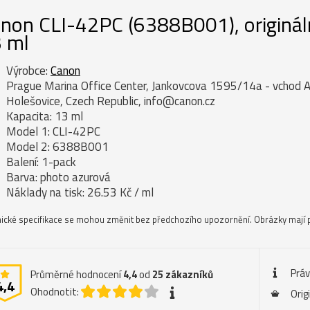
non CLI-42PC (6388B001), origináln
 ml
Výrobce:
Canon
Prague Marina Office Center, Jankovcova 1595/14a - vchod A
Holešovice, Czech Republic, info@canon.cz
Kapacita: 13 ml
Model 1: CLI-42PC
Model 2: 6388B001
Balení: 1-pack
Barva: photo azurová
Náklady na tisk: 26.53 Kč / ml
ické specifikace se mohou změnit bez předchozího upozornění. Obrázky mají p
Práv
Průměrné hodnocení
4,4
od
25
zákazníků
4,4
Ohodnotit:
Orig