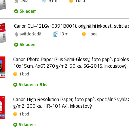
šedá
13 ml
1 bod
Skladem
Canon CLI-42LGy (6391B001), originální inkoust, světle 
světle šedá
13 ml
1 bod
Skladem
Canon Photo Paper Plus Semi-Glossy, foto papír, pololesk
10x15cm, 4x6", 270 g/m2, 50 ks, SG-201S, inkoustový
1 bod
Skladem > 9 ks
Canon High Resolution Paper, foto papír, speciálně vyhlaz
g/m2, 200 ks, HR-101 A4, inkoustový
1 bod
Skladem