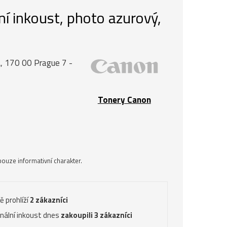
í inkoust, photo azurový,
, 170 00 Prague 7 -
Tonery Canon
ouze informativní charakter.
ě prohlíží
2 zákazníci
inální inkoust dnes
zakoupili 3 zákazníci