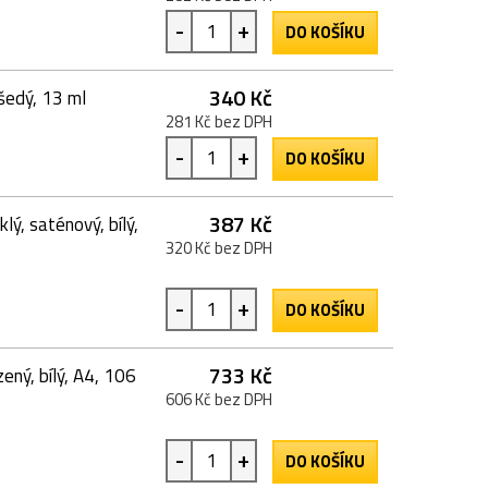
-
+
DO KOŠÍKU
340 Kč
šedý, 13 ml
281 Kč bez DPH
-
+
DO KOŠÍKU
387 Kč
lý, saténový, bílý,
320 Kč bez DPH
-
+
DO KOŠÍKU
733 Kč
ený, bílý, A4, 106
606 Kč bez DPH
-
+
DO KOŠÍKU