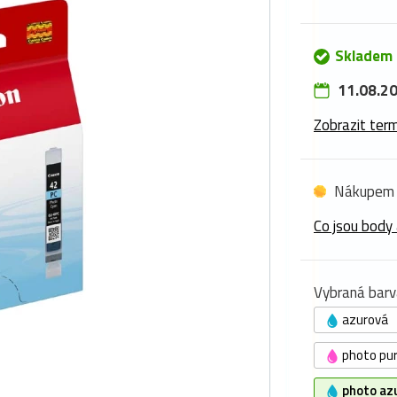
Skladem
11.08.20
Zobrazit term
Nákupem 
Co jsou body 
Vybraná barv
azurová
photo pu
photo az