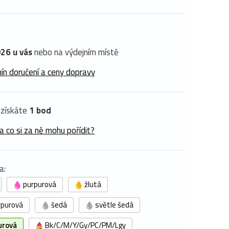
26 u vás
nebo na výdejním místě
ín doručení a ceny dopravy
získáte
1 bod
a co si za ně mohu pořídit?
a:
purpurová
žlutá
rpurová
šedá
světle šedá
urová
Bk/C/M/Y/Gy/PC/PM/Lgy