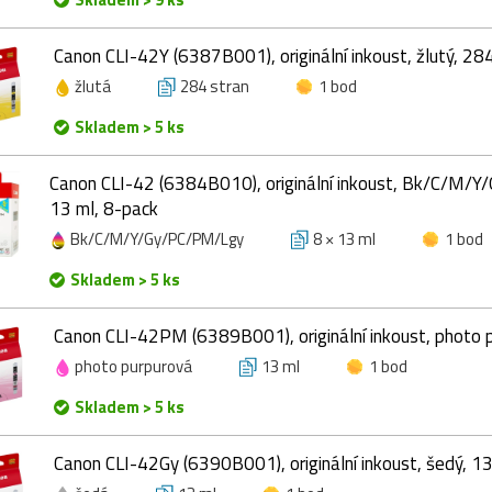
Canon CLI-42Y (6387B001), originální inkoust, žlutý, 284
žlutá
284 stran
1 bod
Skladem > 5 ks
Canon CLI-42 (6384B010), originální inkoust, Bk/C/M/
13 ml, 8-pack
Bk/C/M/Y/Gy/PC/PM/Lgy
8 × 13 ml
1 bod
Skladem > 5 ks
Canon CLI-42PM (6389B001), originální inkoust, photo 
photo purpurová
13 ml
1 bod
Skladem > 5 ks
Canon CLI-42Gy (6390B001), originální inkoust, šedý, 1