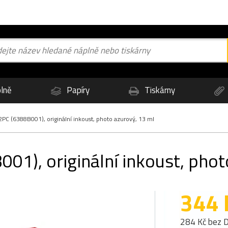
lně
Papíry
Tiskárny
PC (6388B001), originální inkoust, photo azurový, 13 ml
01), originální inkoust, phot
344 
284 Kč bez 