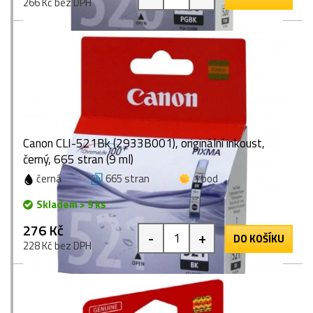
266 Kč bez DPH
Canon CLI-521Bk (2933B001), originální inkoust,
černý, 665 stran (9 ml)
černá
665 stran
1 bod
Skladem > 9 ks
276 Kč
-
+
DO KOŠÍKU
228 Kč bez DPH