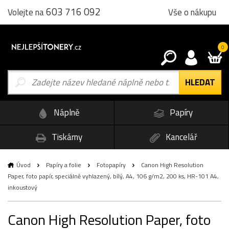
603 716 092
Vše o nákupu
Volejte na
0
Náplně
Papíry
Tiskárny
Kancelář
Úvod
Papíry a folie
Fotopapíry
Canon High Resolution
Paper, foto papír, speciálně vyhlazený, bílý, A4, 106 g/m2, 200 ks, HR-101 A4,
inkoustový
Canon High Resolution Paper, foto