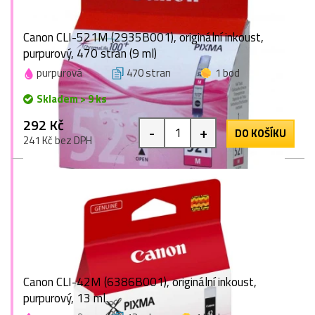
Canon CLI-521M (2935B001), originální inkoust,
purpurový, 470 stran (9 ml)
purpurová
470 stran
1 bod
Skladem > 9 ks
292 Kč
-
+
DO KOŠÍKU
241 Kč bez DPH
Canon CLI-42M (6386B001), originální inkoust,
purpurový, 13 ml