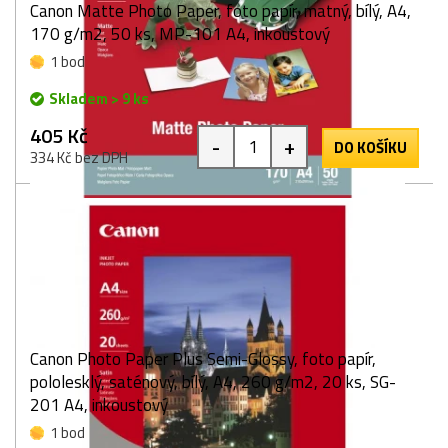
Canon Matte Photo Paper, foto papír, matný, bílý, A4,
170 g/m2, 50 ks, MP-101 A4, inkoustový
1 bod
Skladem > 9 ks
405 Kč
-
+
DO KOŠÍKU
334 Kč bez DPH
Canon Photo Paper Plus Semi-Glossy, foto papír,
pololesklý, saténový, bílý, A4, 260 g/m2, 20 ks, SG-
201 A4, inkoustový
1 bod