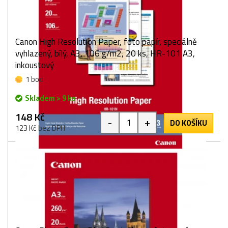
Canon High Resolution Paper, foto papír, speciálně
vyhlazený, bílý, A3, 106 g/m2, 20 ks, HR-101 A3,
inkoustový
1 bod
Skladem > 9 ks
148 Kč
-
+
DO KOŠÍKU
123 Kč bez DPH