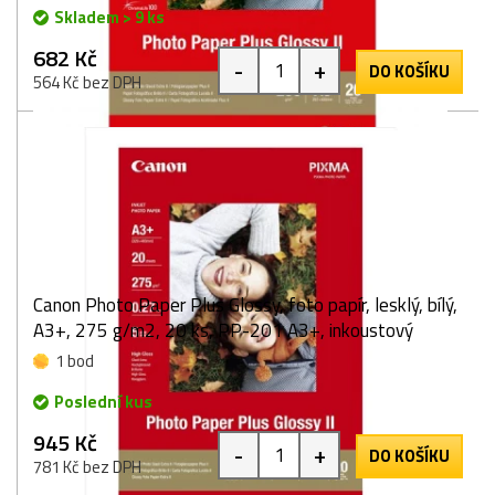
Skladem > 9 ks
682 Kč
-
+
DO KOŠÍKU
564 Kč bez DPH
Canon Photo Paper Plus Glossy, foto papír, lesklý, bílý,
A3+, 275 g/m2, 20 ks, PP-201 A3+, inkoustový
1 bod
Poslední kus
945 Kč
-
+
DO KOŠÍKU
781 Kč bez DPH