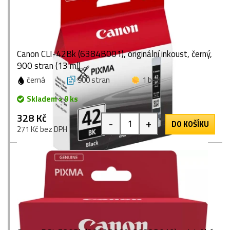
Canon CLI-42Bk (6384B001), originální inkoust, černý,
900 stran (13 ml)
černá
900 stran
1 bod
Skladem > 9 ks
328 Kč
-
+
DO KOŠÍKU
271 Kč bez DPH