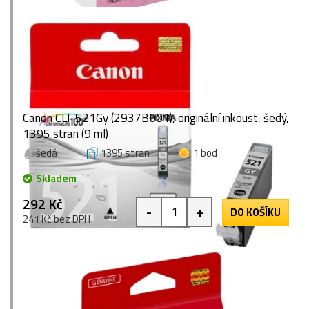
Canon CLI-521Gy (2937B001), originální inkoust, šedý,
1395 stran (9 ml)
šedá
1395 stran
1 bod
Skladem
292 Kč
-
+
DO KOŠÍKU
241 Kč bez DPH