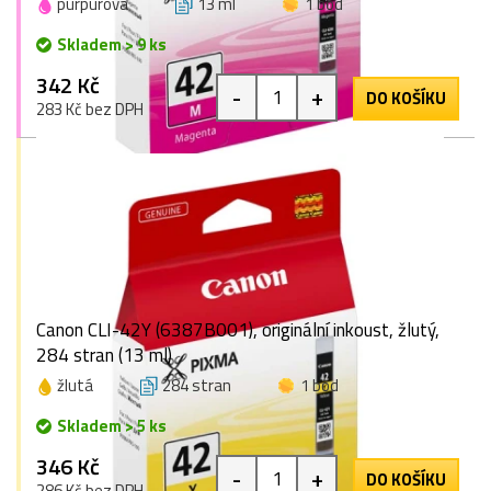
purpurová
13 ml
1 bod
Skladem > 9 ks
342 Kč
-
+
DO KOŠÍKU
283 Kč bez DPH
Canon CLI-42Y (6387B001), originální inkoust, žlutý,
284 stran (13 ml)
žlutá
284 stran
1 bod
Skladem > 5 ks
346 Kč
-
+
DO KOŠÍKU
286 Kč bez DPH