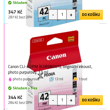
Skladem
347 Kč
-
+
DO KOŠÍKU
287 Kč bez DPH
Canon CLI-42PM (6389B001), originální inkoust,
photo purpurový, 13 ml
photo purpurová
13 ml
1 bod
Skladem > 5 ks
344 Kč
-
+
DO KOŠÍKU
284 Kč bez DPH