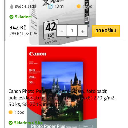
světle šedá
13 ml
1 bod
Skladem
342 Kč
-
+
DO KOŠÍKU
283 Kč bez DPH
Canon Photo Paper Plus Semi-Glossy, foto papír,
pololesklý, saténový, bílý, 10x15cm, 4x6", 270 g/m2,
50 ks, SG-201S, inkoustový
1 bod
Skladem > 9 ks