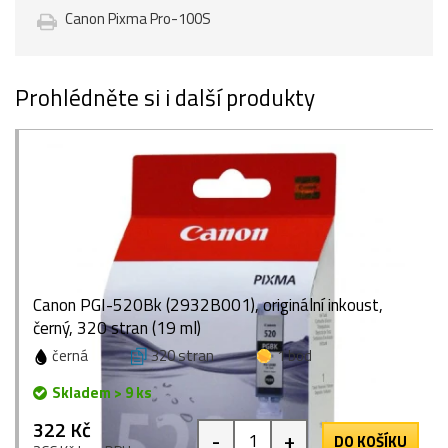
Canon Pixma Pro-100S
Prohlédněte si i další produkty
Canon PGI-520Bk (2932B001), originální inkoust,
černý, 320 stran (19 ml)
černá
320 stran
1 bod
Skladem > 9 ks
322 Kč
-
+
DO KOŠÍKU