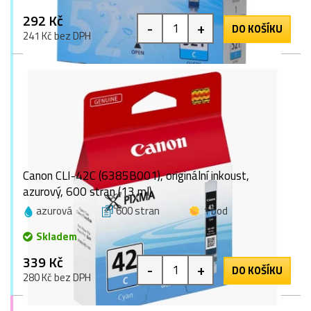
292 Kč
-
+
DO KOŠÍKU
241 Kč bez DPH
Canon CLI-42C (6385B001), originální inkoust,
azurový, 600 stran (13 ml)
azurová
600 stran
1 bod
Skladem
339 Kč
-
+
DO KOŠÍKU
280 Kč bez DPH