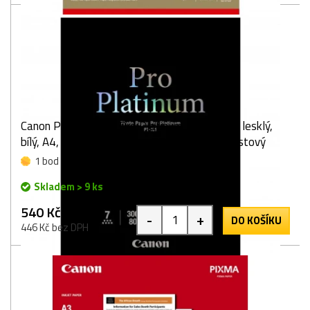
Canon Photo Paper Pro Platinum, foto papír, lesklý,
bílý, A4, 300 g/m2, 20 ks, PT-101 A4, inkoustový
1 bod
Skladem > 9 ks
540 Kč
-
+
DO KOŠÍKU
446 Kč bez DPH