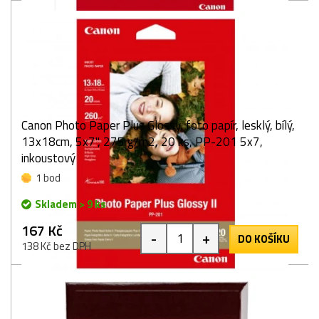
Canon Photo Paper Plus Glossy, foto papír, lesklý, bílý,
13x18cm, 5x7", 275 g/m2, 20 ks, PP-201 5x7,
inkoustový
1 bod
Skladem > 9 ks
167 Kč
-
+
DO KOŠÍKU
138 Kč bez DPH