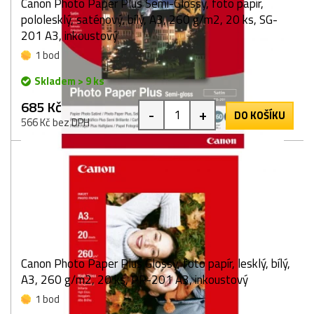
Canon Photo Paper Plus Semi-Glossy, foto papír,
pololesklý, saténový, bílý, A3, 260 g/m2, 20 ks, SG-
201 A3, inkoustový
1 bod
Skladem > 9 ks
685 Kč
-
+
DO KOŠÍKU
566 Kč bez DPH
Canon Photo Paper Plus Glossy, foto papír, lesklý, bílý,
A3, 260 g/m2, 20 ks, PP-201 A3, inkoustový
1 bod