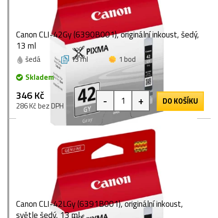
Canon CLI-42Gy (6390B001), originální inkoust, šedý,
13 ml
šedá
13 ml
1 bod
Skladem
346 Kč
-
+
DO KOŠÍKU
286 Kč bez DPH
Canon CLI-42LGy (6391B001), originální inkoust,
světle šedý, 13 ml