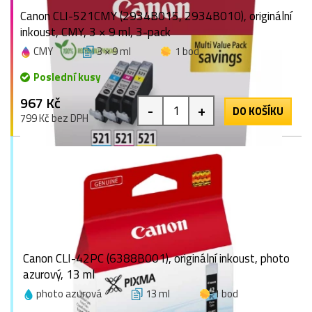
Canon CLI-521CMY (2934B015, 2934B010), originální
inkoust, CMY, 3 × 9 ml, 3-pack
CMY
3 × 9 ml
1 bod
Poslední kusy
967 Kč
-
+
DO KOŠÍKU
799 Kč bez DPH
Canon CLI-42PC (6388B001), originální inkoust, photo
azurový, 13 ml
photo azurová
13 ml
1 bod