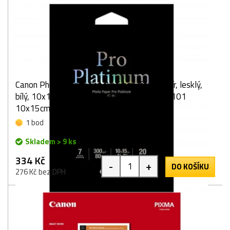
Canon Photo Paper Pro Platinum, foto papír, lesklý,
bílý, 10x15cm, 4x6", 300 g/m2, 20 ks, PT-101
10x15cm, inkoustový
1 bod
Skladem > 9 ks
334 Kč
-
+
DO KOŠÍKU
276 Kč bez DPH