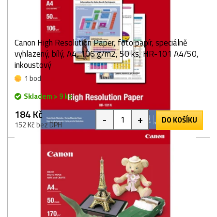
Canon High Resolution Paper, foto papír, speciálně
vyhlazený, bílý, A4, 106 g/m2, 50 ks, HR-101 A4/50,
inkoustový
1 bod
Skladem > 9 ks
184 Kč
-
+
DO KOŠÍKU
152 Kč bez DPH