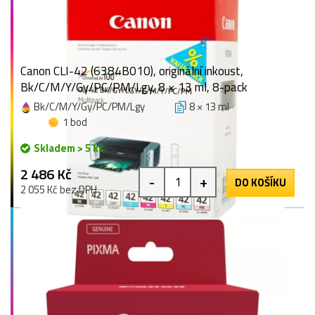
Canon CLI-42 (6384B010), originální inkoust,
Bk/C/M/Y/Gy/PC/PM/Lgy, 8 × 13 ml, 8-pack
Bk/C/M/Y/Gy/PC/PM/Lgy
8 × 13 ml
1 bod
Skladem > 5 ks
2 486 Kč
-
+
DO KOŠÍKU
2 055 Kč bez DPH