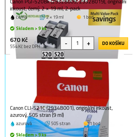
Canon PGI-520Bk (2932B009, 2932B019), originální
inkoust, černý, 2 × 19 ml, 2-pack
černá
2 × 19 ml
1 bod
Skladem > 9 ks
670 Kč
-
+
DO KOŠÍKU
554 Kč bez DPH
Canon CLI-521C (2934B001), originální inkoust,
azurový, 505 stran (9 ml)
azurová
505 stran
1 bod
Skladem > 9 ks