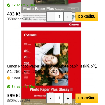
Skladem > 9 ks
433 Kč
-
+
DO KOŠÍKU
358 Kč bez DPH
Canon Photo Paper Plus Glossy, foto papír, lesklý, bílý,
A4, 260 g/m2, 20 ks, PP-201 A4, ink.
1 bod
Skladem > 9 ks
399 Kč
-
+
DO KOŠÍKU
330 Kč bez DPH