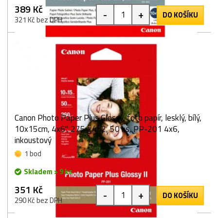
389 Kč
-
+
DO KOŠÍKU
321 Kč bez DPH
Canon Photo Paper Plus Glossy, foto papír, lesklý, bílý,
10x15cm, 4x6", 275 g/m2, 50 ks, PP-201 4x6,
inkoustový
1 bod
Skladem > 9 ks
351 Kč
-
+
DO KOŠÍKU
290 Kč bez DPH