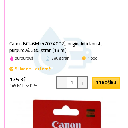
Canon BCI-6M (4707A002), originální inkoust,
purpurový, 280 stran (13 ml)
purpurová
280 stran
1 bod
Skladem - externě
175 Kč
-
+
DO KOŠÍKU
145 Kč bez DPH