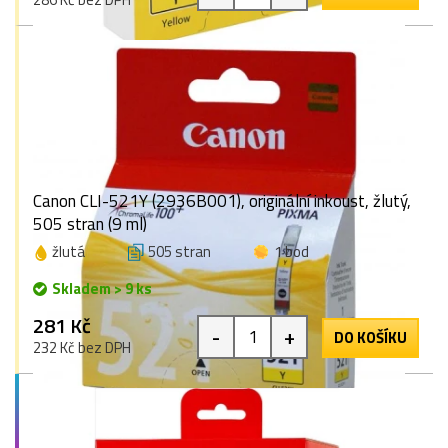
Canon CLI-521Y (2936B001), originální inkoust, žlutý,
505 stran (9 ml)
žlutá
505 stran
1 bod
Skladem > 9 ks
281 Kč
-
+
DO KOŠÍKU
232 Kč bez DPH