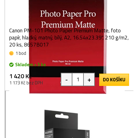
Canon PM-101 Photo Paper Premium Matte, foto
papír, hladký, matný, bílý, A2, 16.54x23.39", 210 g/m2,
20 ks, 8657B017
1 bod
Skladem > 5 ks
1 420 Kč
-
+
DO KOŠÍKU
1 173 Kč bez DPH