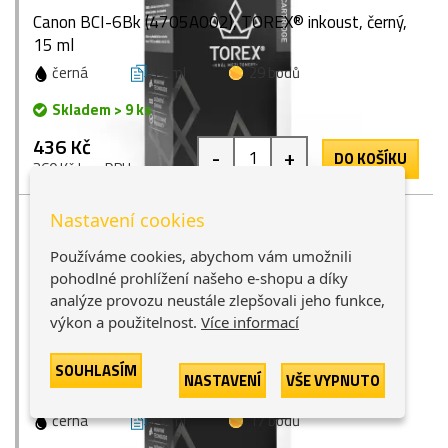
Canon BCI-6Bk (4705A002), TOREX® inkoust, černý,
15 ml
černá
15 ml
29 bodů
Skladem > 9 ks
436 Kč
-
+
DO KOŠÍKU
360 Kč bez DPH
Nastavení cookies
Používáme cookies, abychom vám umožnili
pohodlné prohlížení našeho e-shopu a díky
analýze provozu neustále zlepšovali jeho funkce,
výkon a použitelnost.
Více informací
Canon PGI-520Bk (2932B001), TOREX® inkoust,
SOUHLASÍM
NASTAVENÍ
VŠE VYPNUTO
černý, 20 ml
černá
20 ml
17 bodů