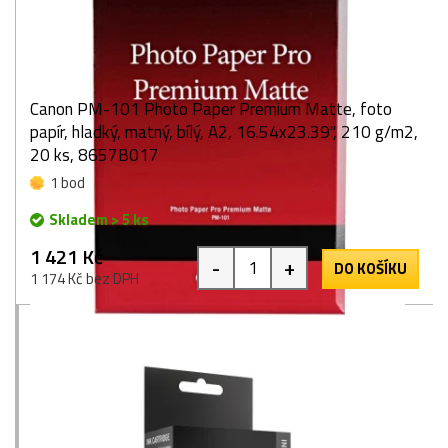
Canon PM-101 Photo Paper Premium Matte, foto
papír, hladký, matný, bílý, A2, 16.54x23.39", 210 g/m2,
20 ks, 8657B017
1 bod
Skladem > 5 ks
1 421 Kč
-
+
DO KOŠÍKU
1 174 Kč bez DPH