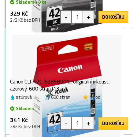
Skladem > 9 ks
329 Kč
-
+
DO KOŠÍKU
272 Kč bez DPH
Canon CLI-42C (6385B001), originální inkoust,
azurový, 600 stran (13 ml)
azurová
600 stran
1 bod
Skladem
341 Kč
-
+
DO KOŠÍKU
282 Kč bez DPH