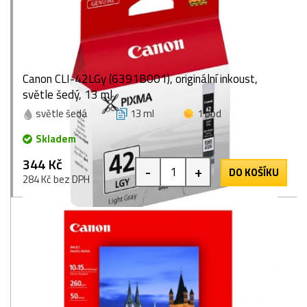
Canon CLI-42LGy (6391B001), originální inkoust,
světle šedý, 13 ml
světle šedá
13 ml
1 bod
Skladem
344 Kč
-
+
DO KOŠÍKU
284 Kč bez DPH