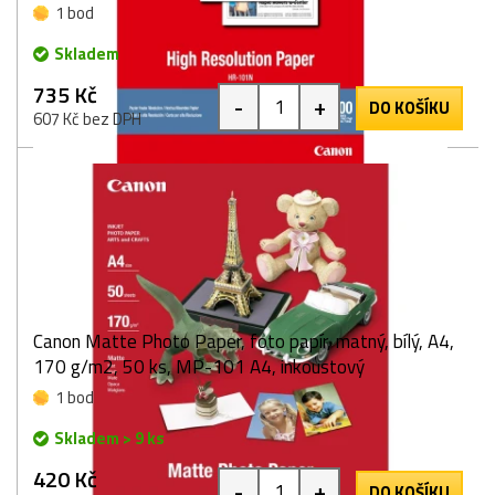
1 bod
Skladem
735 Kč
-
+
DO KOŠÍKU
607 Kč bez DPH
Canon Matte Photo Paper, foto papír, matný, bílý, A4,
170 g/m2, 50 ks, MP-101 A4, inkoustový
1 bod
Skladem > 9 ks
420 Kč
-
+
DO KOŠÍKU