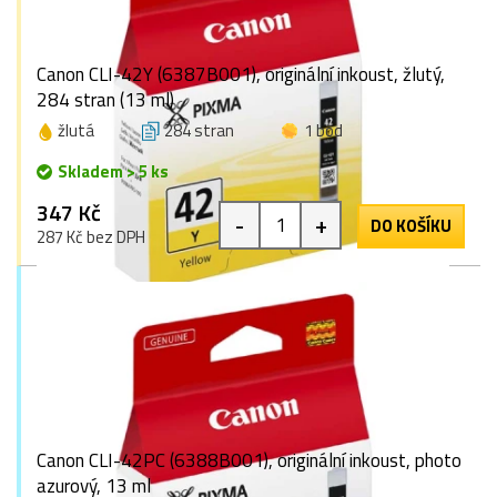
Canon CLI-42Y (6387B001), originální inkoust, žlutý,
284 stran (13 ml)
žlutá
284 stran
1 bod
Skladem > 5 ks
347 Kč
-
+
DO KOŠÍKU
287 Kč bez DPH
Canon CLI-42PC (6388B001), originální inkoust, photo
azurový, 13 ml