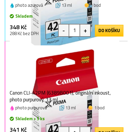
photo azurová
13 ml
1 bod
Skladem
348 Kč
-
+
DO KOŠÍKU
288 Kč bez DPH
Canon CLI-42PM (6389B001), originální inkoust,
photo purpurový, 13 ml
photo purpurová
13 ml
1 bod
Skladem > 5 ks
341 Kč