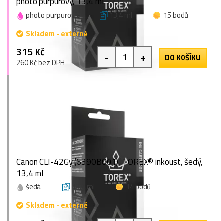
photo purpurový, 13,4 ml
photo purpurová
13,4 ml
15 bodů
Skladem - externě
315 Kč
-
+
DO KOŠÍKU
260 Kč bez DPH
Canon CLI-42Gy (6390B001), TOREX® inkoust, šedý,
13,4 ml
šedá
13,4 ml
14 bodů
Skladem - externě