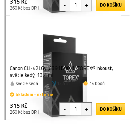
315 Kč
-
+
DO KOŠÍKU
260 Kč bez DPH
Canon CLI-42LGy (6391B001), TOREX® inkoust,
světle šedý, 13,4 ml
světle šedá
13,4 ml
14 bodů
Skladem - externě
315 Kč
-
+
DO KOŠÍKU
260 Kč bez DPH