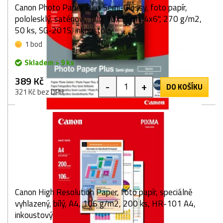
Canon Photo Paper Plus Semi-Glossy, foto papír,
pololesklý, saténový, bílý, 10x15cm, 4x6", 270 g/m2,
50 ks, SG-201S, inkoustový
1 bod
Skladem > 9 ks
389 Kč
-
+
DO KOŠÍKU
321 Kč bez DPH
Canon High Resolution Paper, foto papír, speciálně
vyhlazený, bílý, A4, 106 g/m2, 200 ks, HR-101 A4,
inkoustový