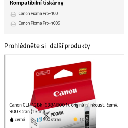
Kompatibilní tiskárny
Canon Pixma Pro-100
Canon Pixma Pro-100S
Prohlédněte si i další produkty
Canon CLI-42Bk (6384B001), originální inkoust, černý,
900 stran (13 ml)
černá
900 stran
1 bod