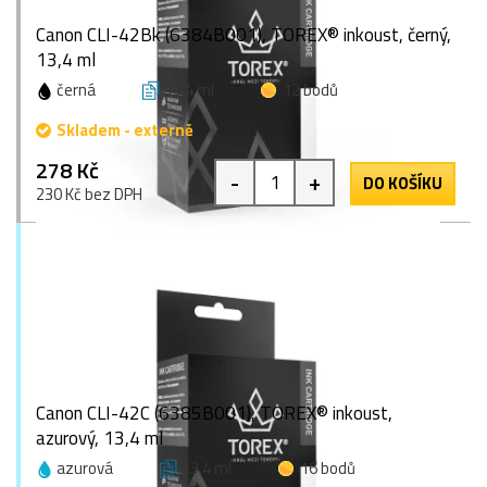
Canon CLI-42Bk (6384B001), TOREX® inkoust, černý,
13,4 ml
černá
13,4 ml
12 bodů
Skladem - externě
278 Kč
-
+
DO KOŠÍKU
230 Kč bez DPH
Canon CLI-42C (6385B001), TOREX® inkoust,
azurový, 13,4 ml
azurová
13,4 ml
16 bodů