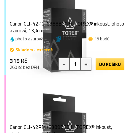
Canon CLI-42PC (6388B001), TOREX® inkoust, photo
azurový, 13,4 ml
photo azurová
13,4 ml
15 bodů
Skladem - externě
315 Kč
-
+
DO KOŠÍKU
260 Kč bez DPH
Canon CLI-42PM (6389B001), TOREX® inkoust,