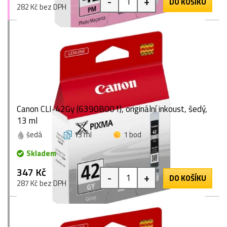
-
+
DO KOŠÍKU
282 Kč bez DPH
Canon CLI-42Gy (6390B001), originální inkoust, šedý,
13 ml
šedá
13 ml
1 bod
Skladem
347 Kč
-
+
DO KOŠÍKU
287 Kč bez DPH