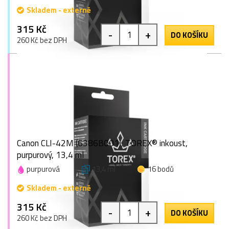
Skladem - externě
315 Kč
-
+
DO KOŠÍKU
260 Kč bez DPH
Canon CLI-42M (6386B001), TOREX® inkoust,
purpurový, 13,4 ml
purpurová
13,4 ml
16 bodů
Skladem - externě
315 Kč
-
+
DO KOŠÍKU
260 Kč bez DPH