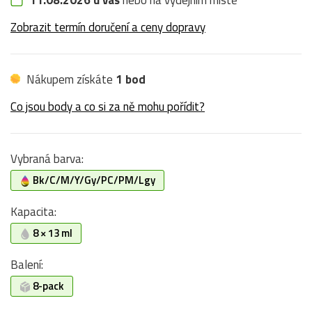
Zobrazit termín doručení a ceny dopravy
Nákupem získáte
1 bod
Co jsou body a co si za ně mohu pořídit?
Vybraná barva:
Bk/C/M/Y/Gy/PC/PM/Lgy
Kapacita:
8 × 13 ml
Balení:
8-pack