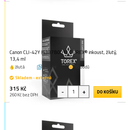
Canon CLI-42Y (6387B001), TOREX® inkoust, žlutý,
13,4 ml
žlutá
13,4 ml
15 bodů
Skladem - externě
315 Kč
-
+
DO KOŠÍKU
260 Kč bez DPH