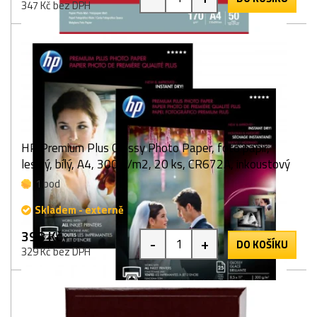
347 Kč bez DPH
HP Premium Plus Glossy Photo Paper, foto papír,
lesklý, bílý, A4, 300 g/m2, 20 ks, CR672A, inkoustový
1 bod
Skladem - externě
398 Kč
-
+
DO KOŠÍKU
329 Kč bez DPH