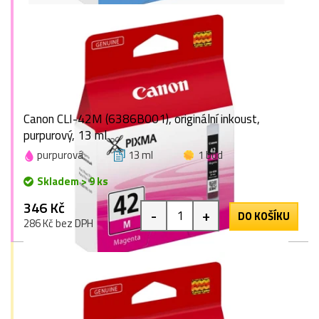
Canon CLI-42M (6386B001), originální inkoust,
purpurový, 13 ml
purpurová
13 ml
1 bod
Skladem > 9 ks
346 Kč
-
+
DO KOŠÍKU
286 Kč bez DPH