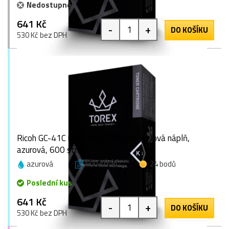
Nedostupné
641 Kč
-
+
DO KOŠÍKU
530 Kč bez DPH
Ricoh GC-41C (405766), TOREX® gelová náplň,
azurová, 600 stran
azurová
600 stran
24 bodů
Poslední kus
641 Kč
-
+
DO KOŠÍKU
530 Kč bez DPH