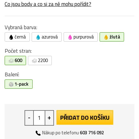
Co jsou body a co si za ně mohu pořídit?
Vybraná barva:
černá
azurová
purpurová
žlutá
Počet stran:
600
2200
Balení:
1-pack
-
+
PŘIDAT DO KOŠÍKU
Nákup po telefonu
603 716 092