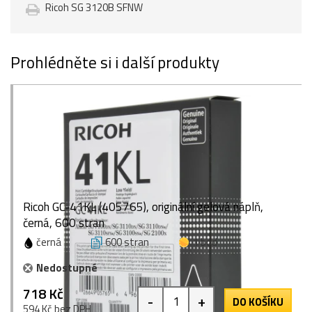
Ricoh SG 3120B SFNW
Prohlédněte si i další produkty
Ricoh GC-41KL (405765), originální gelová náplň,
černá, 600 stran
černá
600 stran
1 bod
Nedostupné
718 Kč
-
+
DO KOŠÍKU
594 Kč bez DPH