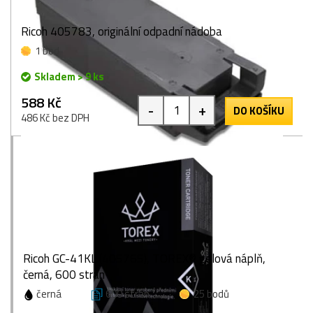
Ricoh 405783, originální odpadní nádoba
1 bod
Skladem > 9 ks
588 Kč
-
+
DO KOŠÍKU
486 Kč bez DPH
Ricoh GC-41KL (405765), TOREX® gelová náplň,
černá, 600 stran
černá
600 stran
25 bodů