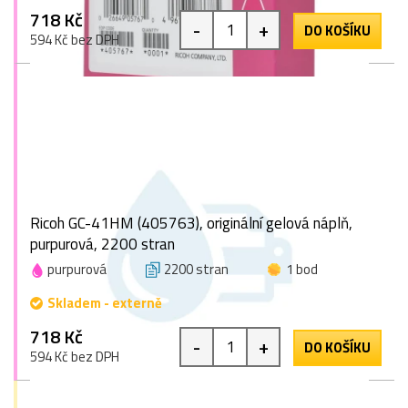
718 Kč
-
+
DO KOŠÍKU
594 Kč bez DPH
Ricoh GC-41HM (405763), originální gelová náplň,
purpurová, 2200 stran
purpurová
2200 stran
1 bod
Skladem - externě
718 Kč
-
+
DO KOŠÍKU
594 Kč bez DPH