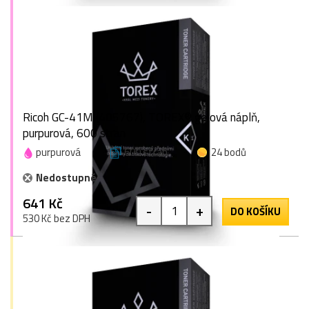
Ricoh GC-41M (405767), TOREX® gelová náplň,
purpurová, 600 stran
purpurová
600 stran
24 bodů
Nedostupné
641 Kč
-
+
DO KOŠÍKU
530 Kč bez DPH