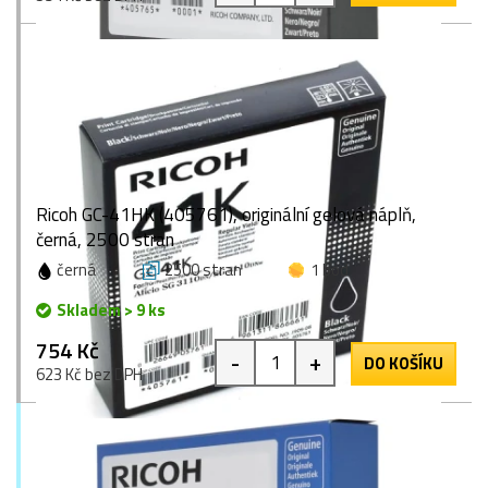
Ricoh GC-41HK (405761), originální gelová náplň,
černá, 2500 stran
černá
2500 stran
1 bod
Skladem > 9 ks
754 Kč
-
+
DO KOŠÍKU
623 Kč bez DPH