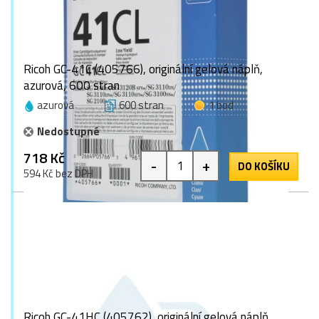
Ricoh GC-41C (405766), originální gelová náplň,
azurová, 600 stran
azurová
600 stran
1 bod
Nedostupné
718 Kč
-
+
DO KOŠÍKU
594 Kč bez DPH
Ricoh GC-41HC (405762), originální gelová náplň,