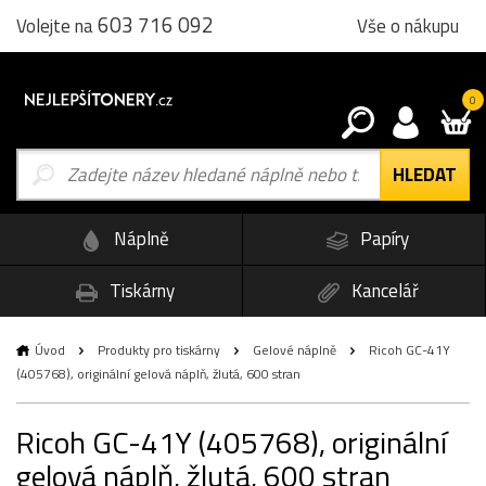
603 716 092
Vše o nákupu
Volejte na
0
Náplně
Papíry
Tiskárny
Kancelář
Úvod
Produkty pro tiskárny
Gelové náplně
Ricoh GC-41Y
(405768), originální gelová náplň, žlutá, 600 stran
Ricoh GC-41Y (405768), originální
gelová náplň, žlutá, 600 stran