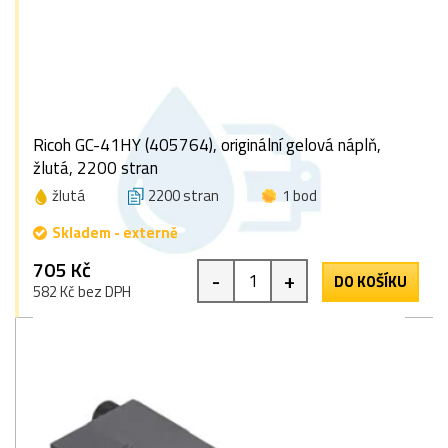
Ricoh GC-41HY (405764), originální gelová náplň,
žlutá, 2200 stran
žlutá
2200 stran
1 bod
Skladem - externě
705 Kč
-
+
DO KOŠÍKU
582 Kč bez DPH