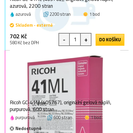
azurová, 2200 stran
azurová
2200 stran
1 bod
Skladem - externě
702 Kč
-
+
DO KOŠÍKU
580 Kč bez DPH
Ricoh GC-41M (405767), originální gelová náplň,
purpurová, 600 stran
purpurová
600 stran
1 bod
Nedostupné