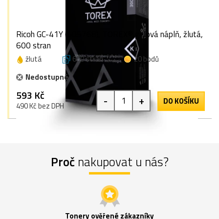
Ricoh GC-41Y (405768), TOREX® gelová náplň, žlutá,
600 stran
žlutá
600 stran
20 bodů
Nedostupné
593 Kč
-
+
DO KOŠÍKU
490 Kč bez DPH
Proč
nakupovat u nás?
Tonery ověřené zákazníky