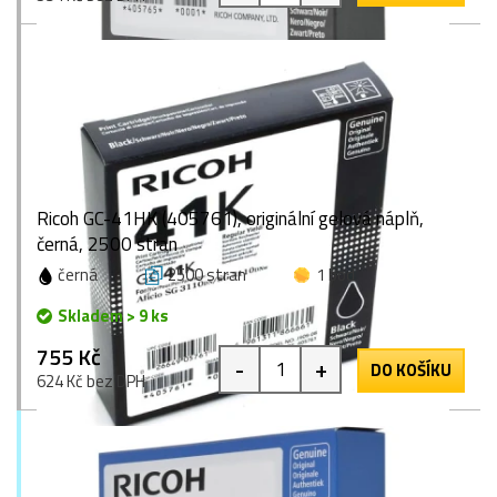
Ricoh GC-41HK (405761), originální gelová náplň,
černá, 2500 stran
černá
2500 stran
1 bod
Skladem > 9 ks
755 Kč
-
+
DO KOŠÍKU
624 Kč bez DPH