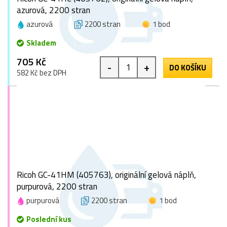
azurová, 2200 stran
azurová
2200 stran
1 bod
Skladem
705 Kč
-
+
DO KOŠÍKU
582 Kč bez DPH
Ricoh GC-41HM (405763), originální gelová náplň,
purpurová, 2200 stran
purpurová
2200 stran
1 bod
Poslední kus