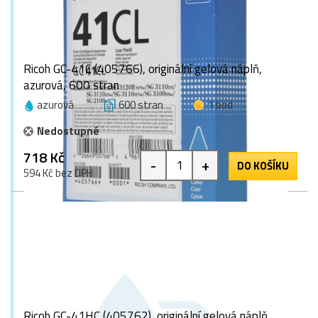
Ricoh GC-41C (405766), originální gelová náplň,
azurová, 600 stran
azurová
600 stran
1 bod
Nedostupné
718 Kč
-
+
DO KOŠÍKU
594 Kč bez DPH
Ricoh GC-41HC (405762), originální gelová náplň,