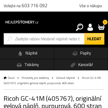
603 716 092
Vše o nákupu
Volejte na
0
Náplně
Papíry
Tiskárny
Kancelář
Úvod
Produkty pro tiskárny
Gelové náplně
Ricoh GC-41M
(405767), originální gelová náplň, purpurová, 600 stran
Ricoh GC-41M (405767), originální
gelová náplň, purpurová, 600 stran