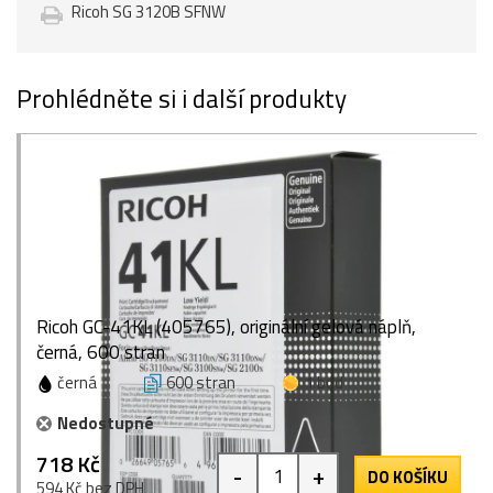
Ricoh SG 3120B SFNW
Prohlédněte si i další produkty
Ricoh GC-41KL (405765), originální gelová náplň,
černá, 600 stran
černá
600 stran
1 bod
Nedostupné
718 Kč
-
+
DO KOŠÍKU
594 Kč bez DPH