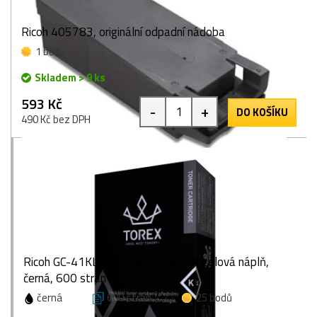
Ricoh 405783, originální odpadní nádoba
1 bod
Skladem > 9 ks
593 Kč
-
+
DO KOŠÍKU
490 Kč bez DPH
Ricoh GC-41KL (405765), TOREX® gelová náplň,
černá, 600 stran
černá
600 stran
25 bodů