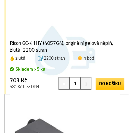
Ricoh GC-41HY (405764), originální gelová náplň,
žlutá, 2200 stran
žlutá
2200 stran
1 bod
Skladem > 5 ks
703 Kč
-
+
DO KOŠÍKU
581 Kč bez DPH