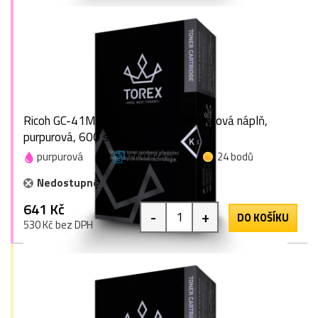
Ricoh GC-41M (405767), TOREX® gelová náplň,
purpurová, 600 stran
purpurová
600 stran
24 bodů
Nedostupné
641 Kč
-
+
DO KOŠÍKU
530 Kč bez DPH