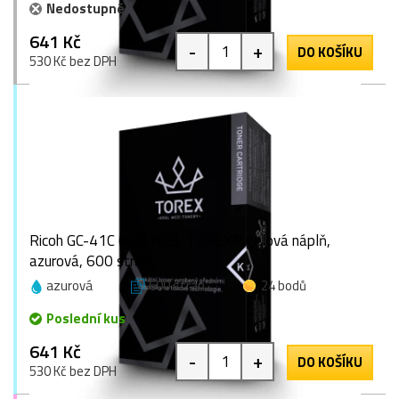
Nedostupné
641 Kč
-
+
DO KOŠÍKU
530 Kč bez DPH
Ricoh GC-41C (405766), TOREX® gelová náplň,
azurová, 600 stran
azurová
600 stran
24 bodů
Poslední kus
641 Kč
-
+
DO KOŠÍKU
530 Kč bez DPH