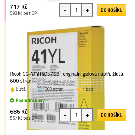
717 Kč
-
+
DO KOŠÍKU
593 Kč bez DPH
Ricoh GC-41Y (405768), originální gelová náplň, žlutá,
600 stran
žlutá
600 stran
1 bod
Poslední kusy
686 Kč
-
+
DO KOŠÍKU
567 Kč bez DPH