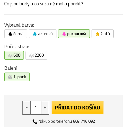
Co jsou body a co si za ně mohu pořídit?
Vybraná barva:
černá
azurová
purpurová
žlutá
Počet stran:
600
2200
Balení:
1-pack
-
+
PŘIDAT DO KOŠÍKU
Nákup po telefonu
603 716 092