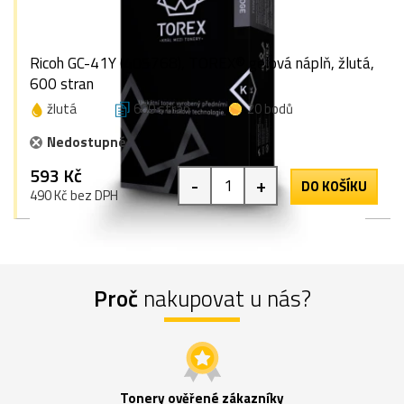
Ricoh GC-41Y (405768), TOREX® gelová náplň, žlutá,
600 stran
žlutá
600 stran
20 bodů
Nedostupné
593 Kč
-
+
DO KOŠÍKU
490 Kč bez DPH
Proč
nakupovat u nás?
Tonery ověřené zákazníky