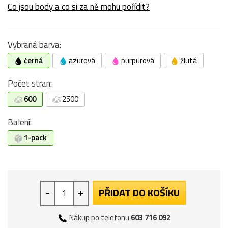
Co jsou body a co si za ně mohu pořídit?
Vybraná barva:
černá
azurová
purpurová
žlutá
Počet stran:
600
2500
Balení:
1-pack
-
+
PŘIDAT DO KOŠÍKU
Nákup po telefonu
603 716 092