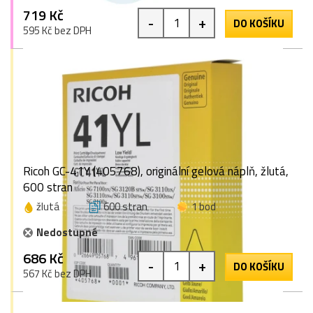
719 Kč
-
+
DO KOŠÍKU
595 Kč bez DPH
Ricoh GC-41Y (405768), originální gelová náplň, žlutá,
600 stran
žlutá
600 stran
1 bod
Nedostupné
686 Kč
-
+
DO KOŠÍKU
567 Kč bez DPH