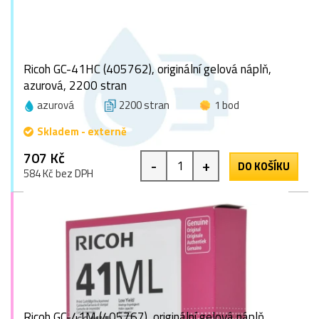
Ricoh GC-41HC (405762), originální gelová náplň,
azurová, 2200 stran
azurová
2200 stran
1 bod
Skladem - externě
707 Kč
-
+
DO KOŠÍKU
584 Kč bez DPH
Ricoh GC-41M (405767), originální gelová náplň,