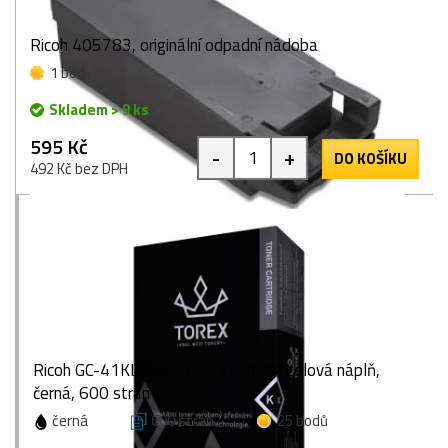
Ricoh 405783, originální odpadní nádoba
1 bod
Skladem > 9 ks
595 Kč
-
+
DO KOŠÍKU
492 Kč bez DPH
Ricoh GC-41KL (405765), TOREX® gelová náplň,
černá, 600 stran
černá
600 stran
25 bodů