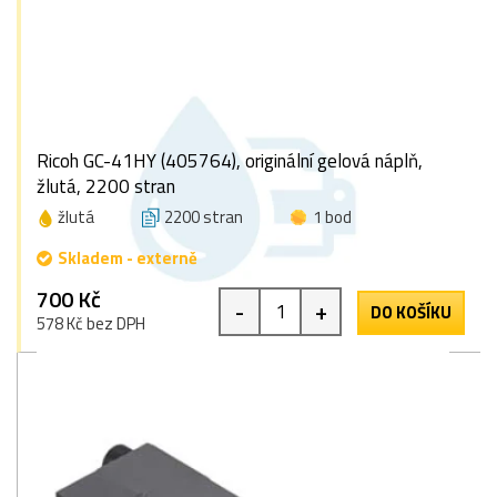
Ricoh GC-41HY (405764), originální gelová náplň,
žlutá, 2200 stran
žlutá
2200 stran
1 bod
Skladem - externě
700 Kč
-
+
DO KOŠÍKU
578 Kč bez DPH