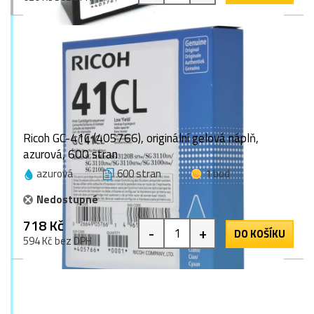
Ricoh GC-41C (405766), originální gelová náplň,
azurová, 600 stran
azurová
600 stran
1 bod
Nedostupné
718 Kč
-
+
DO KOŠÍKU
594 Kč bez DPH