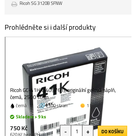
Ricoh SG 3120B SFNW
Prohlédněte si i další produkty
Ricoh GC-41HK (405761), originální gelová náplň,
černá, 2500 stran
černá
2500 stran
1 bod
Skladem > 9 ks
750 Kč
-
+
DO KOŠÍKU
620 Kč bez DPH