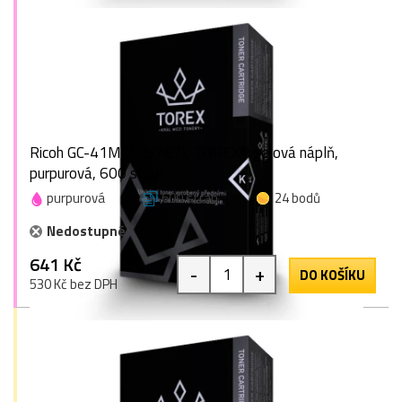
Ricoh GC-41M (405767), TOREX® gelová náplň,
purpurová, 600 stran
purpurová
600 stran
24 bodů
Nedostupné
641 Kč
-
+
DO KOŠÍKU
530 Kč bez DPH