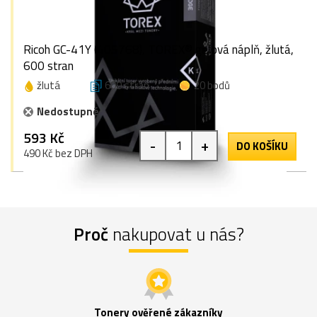
Ricoh GC-41Y (405768), TOREX® gelová náplň, žlutá,
600 stran
žlutá
600 stran
20 bodů
Nedostupné
593 Kč
-
+
DO KOŠÍKU
490 Kč bez DPH
Proč
nakupovat u nás?
Tonery ověřené zákazníky