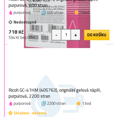
purpurová, 600 stran
purpurová
600 stran
1 bod
Nedostupné
718 Kč
-
+
DO KOŠÍKU
594 Kč bez DPH
Ricoh GC-41HM (405763), originální gelová náplň,
purpurová, 2200 stran
purpurová
2200 stran
1 bod
Skladem - externě