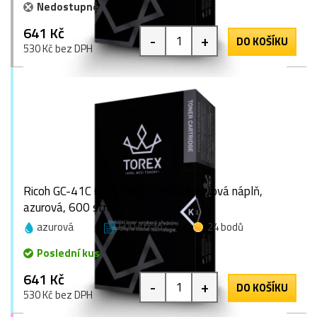
Nedostupné
641 Kč
-
+
DO KOŠÍKU
530 Kč bez DPH
Ricoh GC-41C (405766), TOREX® gelová náplň,
azurová, 600 stran
azurová
600 stran
24 bodů
Poslední kus
641 Kč
-
+
DO KOŠÍKU
530 Kč bez DPH