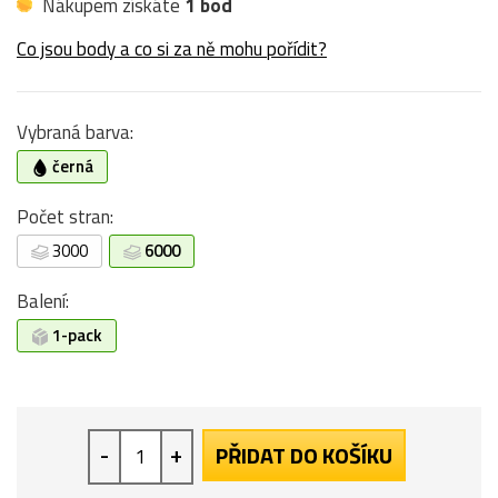
Nákupem získáte
1 bod
Co jsou body a co si za ně mohu pořídit?
Vybraná barva:
černá
Počet stran:
3000
6000
Balení:
1-pack
-
+
PŘIDAT DO KOŠÍKU