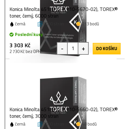
Konica Minolta 4518812 (1710-5670-02), TOREX®
toner, černý, 6000 stran
černá
6000 stran
213 bodů
Poslední kusy
3 303 Kč
-
+
DO KOŠÍKU
2 730 Kč bez DPH
Konica Minolta 4518512 (1710-5660-02), TOREX®
toner, černý, 3000 stran
černá
3000 stran
48 bodů