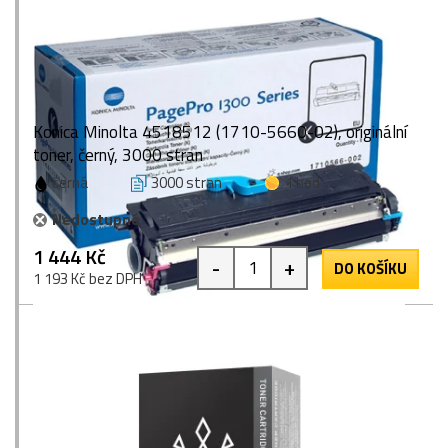
Konica Minolta 4518512 (1710-5660-02), originální
toner, černý, 3000 stran
černá
3000 stran
1 bod
Nedostupné
1 444 Kč
-
+
DO KOŠÍKU
1 193 Kč bez DPH