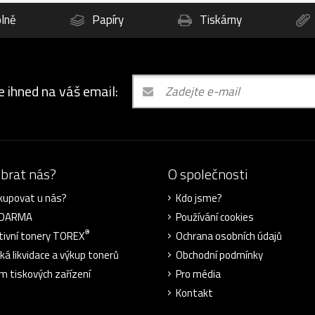
lně
Papíry
Tiskárny
e ihned na váš email:
ybrat nás?
O společnosti
kupovat u nás?
Kdo jsme?
ZDARMA
Používání cookies
®
tivní tonery TOREX
Ochrana osobních údajů
cká likvidace a výkup tonerů
Obchodní podmínky
m tiskových zařízení
Pro média
Kontakt