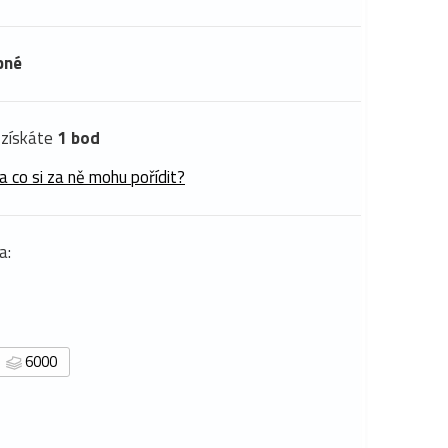
pné
získáte
1 bod
a co si za ně mohu pořídit?
a:
6000