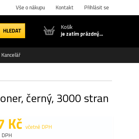
Vše o nákupu
Kontakt
Přihlásit se
Košík
je zatím prázdný...
Kancelář
oner, černý, 3000 stran
7 Kč
včetně DPH
z DPH