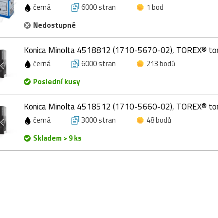
černá
6000 stran
1 bod
Nedostupné
Konica Minolta 4518812 (1710-5670-02), TOREX® tone
černá
6000 stran
213 bodů
Poslední kusy
Konica Minolta 4518512 (1710-5660-02), TOREX® tone
černá
3000 stran
48 bodů
Skladem > 9 ks