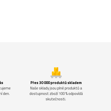
ás
Přes 30 000 produktů skladem
ntujeme
Naše sklady jsou plné produktů a
ní den.
dostupnost zboží 100 % odpovídá
skutečnosti.