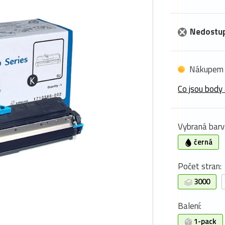
Nedostu
Nákupem 
Co jsou body 
Vybraná barv
černá
Počet stran:
3000
Balení:
1-pack