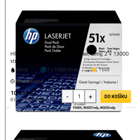
HP Q7551XD (51X), originální toner, černý, 2 × 13000
stran, 2-pack
černá
2 × 13000 stran
1 bod
Nedostupné
10 419 Kč
-
+
DO KOŠÍKU
8 611 Kč bez DPH