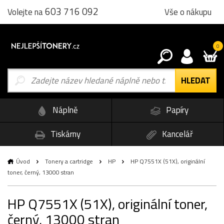
603 716 092
Vše o nákupu
Volejte na
0
Náplně
Papíry
Tiskárny
Kancelář
Úvod
Tonery a cartridge
HP
HP Q7551X (51X), originální
toner, černý, 13000 stran
HP Q7551X (51X), originální toner,
černý, 13000 stran