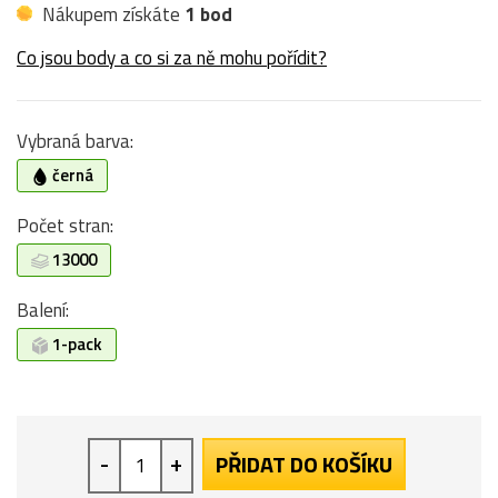
Nákupem získáte
1 bod
Co jsou body a co si za ně mohu pořídit?
Vybraná barva:
černá
Počet stran:
13000
Balení:
1-pack
-
+
PŘIDAT DO KOŠÍKU