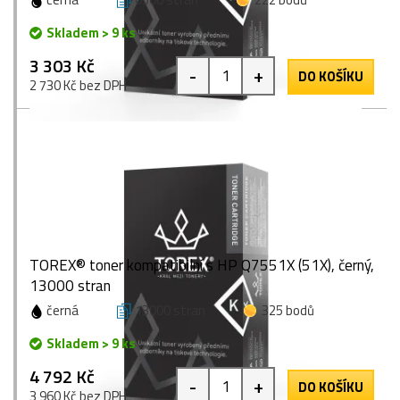
Skladem > 9 ks
3 303 Kč
-
+
DO KOŠÍKU
2 730 Kč bez DPH
TOREX® toner kompatibilní s HP Q7551X (51X), černý,
13000 stran
černá
13000 stran
325 bodů
Skladem > 9 ks
4 792 Kč
-
+
DO KOŠÍKU
3 960 Kč bez DPH