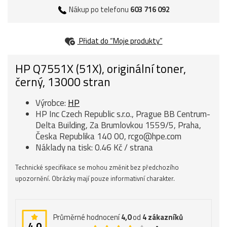
Nákup po telefonu
603 716 092
Přidat do “Moje produkty”
HP Q7551X (51X), originální toner,
černý, 13000 stran
Výrobce:
HP
HP Inc Czech Republic s.r.o., Prague BB Centrum-
Delta Building, Za Brumlovkou 1559/5, Praha,
Česka Republika 140 00, rcgo@hpe.com
Náklady na tisk: 0.46 Kč / strana
Technické specifikace se mohou změnit bez předchozího
upozornění. Obrázky mají pouze informativní charakter.
Průměrné hodnocení
4,0
od
4
zákazníků
4,0