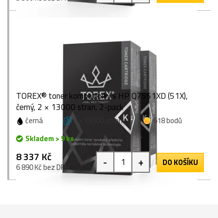
TOREX® toner kompatibilní s HP Q7551XD (51X),
černý, 2 × 13000 stran, 2-pack
černá
2 × 13000 stran
618 bodů
Skladem > 9 ks
8 337 Kč
-
+
DO KOŠÍKU
6 890 Kč bez DPH