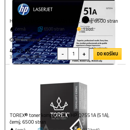
HP Q7551A (51A), originální toner, černý, 6500 stran
černá
6500 stran
1 bod
Nedostupné
4 126 Kč
-
+
DO KOŠÍKU
3 410 Kč bez DPH
TOREX® toner kompatibilní s HP Q7551A (51A),
černý, 6500 stran
černá
6500 stran
222 bodů