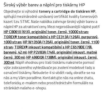
Široký výběr barev a náplní pro tiskárny HP
Objednejte si výhodně
tonery a cartridge do tiskáren HP
,
splňující mezinárodně uznávaný certifikát kvality tonerových
kazet tzv. STMC. Naše nabídka zahrnuje široký výběr barev a
náplní HP za atraktivní ceny. Mezi nejprodávanější náplně patří
HP C8061X (61X), originální toner, černý, 10000 stran
;
TOREX® toner kompatibilní s HP CE313A (126A), purpurový,
1000 stran
;
HP W1350A (135A), originální toner, černý, 1100
stran
;
TOREX® inkoust kompatibilní s HP C6578DE (78),
barevný, 42 ml
;
HP P2V83A (746), originální inkoust, matně
černý, 300 ml
;
HP 498Q0A (738M), originální inkoust, černý,
300 ml
. Náplň vhodnou pro Vaši tiskárnu naleznete pomocí
výše zobrazeného vyhledávače po zvolení modelové řady a
označení tiskárny. Nebudete-li si vědět rady, obraťte se na
nás a my Vám poradíme. Kontaktujte nás na online chatu,
telefonicky, e-mailem nebo prostřednictvím formuláře na
stránkách našeho e-shopu.