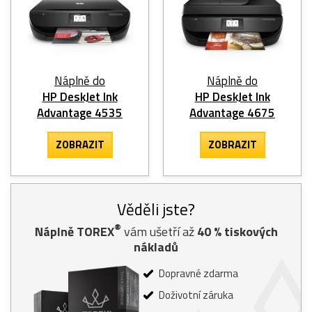
Náplně do
Náplně do
HP DeskJet Ink
HP DeskJet Ink
Advantage 4535
Advantage 4675
ZOBRAZIT
ZOBRAZIT
Věděli jste?
®
Náplně TOREX
vám ušetří až
40
% tiskových
nákladů
Dopravné zdarma
Doživotní záruka