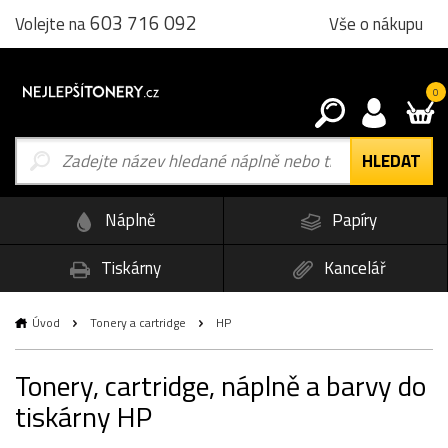
603 716 092
Vše o nákupu
Volejte na
0
Náplně
Papíry
Tiskárny
Kancelář
Úvod
Tonery a cartridge
HP
Tonery, cartridge, náplně a barvy do
tiskárny HP