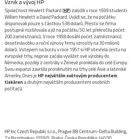
Vznik a vývoj HP
Společnost Hewlett Packard (
HP
) založili v roce 1939 studenti
Willam Hewlett a David Packard. Uvádí se, že na počátku
disponovali pouze s částkou 538 dolarů. Přesto se firma
postupně rozšiřovala a již na počátku 50. let překročila počet
200 zaměstnanců. V roce 1958 dosáhl počet zaměstnanců
desetinásobku a roční výnosy firmy vzrostly na 30 milionů
dolarů. Vstepem na burzu v roce 1957 si HP otevřela cestu na
evropské trhy, nejprve začala vyvážet své výrobky do
Německa, později z centrály v Ženevě proniklala do celé Evropy.
Svou expanzi završila proniknutím na trhy celé Asie a latinské
Ameriky. Dnes je
HP největším světovým producentem
tiskáren
a druhým největším producentem osobních
počítačů.
HP Inc Czech Republic s.r.o., Prague BB Centrum-Delta Building,
Za Brumlovkou 1559/5, Praha, Česka Republika 140 00,