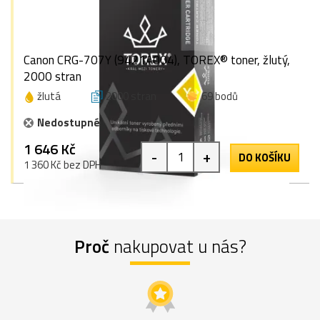
Canon CRG-707Y (9421A004), TOREX® toner, žlutý,
2000 stran
žlutá
2000 stran
69 bodů
Nedostupné
1 646 Kč
-
+
DO KOŠÍKU
1 360 Kč bez DPH
Proč
nakupovat u nás?