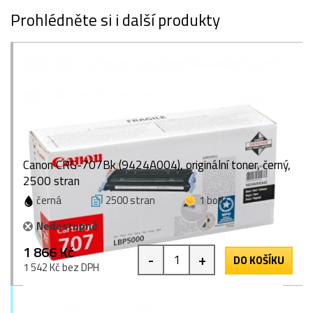
Prohlédněte si i další produkty
Canon CRG-707Bk (9424A004), originální toner, černý,
2500 stran
černá
2500 stran
1 bod
Nedostupné
1 866 Kč
-
+
DO KOŠÍKU
1 542 Kč bez DPH