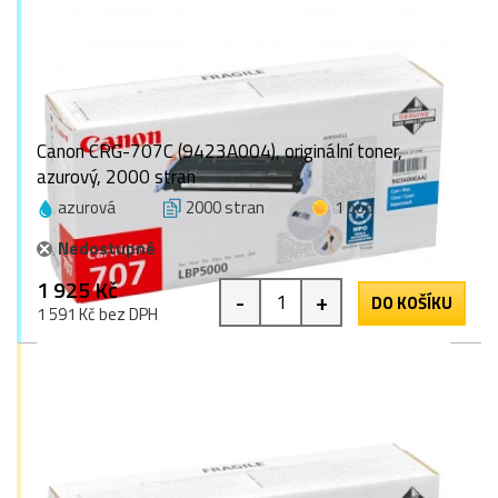
Canon CRG-707C (9423A004), originální toner,
azurový, 2000 stran
azurová
2000 stran
1 bod
Nedostupné
1 925 Kč
-
+
DO KOŠÍKU
1 591 Kč bez DPH