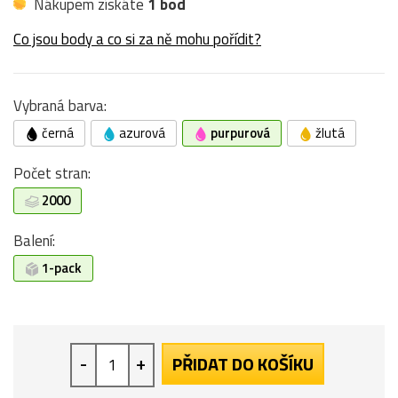
Nákupem získáte
1 bod
Co jsou body a co si za ně mohu pořídit?
Vybraná barva:
černá
azurová
purpurová
žlutá
Počet stran:
2000
Balení:
1-pack
-
+
PŘIDAT DO KOŠÍKU