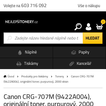
603 716 092
Vše o nákupu
Volejte na
0
Náplně
Papíry
Tiskárny
Kancelář
Úvod
Produkty pro tiskárny
Tonery
Canon CRG-707M
(9422A004), originální toner, purpurový, 2000 stran
Canon CRG-707M (9422A004),
originální toner, purpurový, 2000