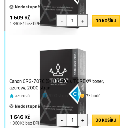
Nedostupné
1 609 Kč
-
+
DO KOŠÍKU
1 330 Kč bez DPH
Canon CRG-707C (9423A004), TOREX® toner,
azurový, 2000 stran
azurová
2000 stran
73 bodů
Nedostupné
1 646 Kč
-
+
DO KOŠÍKU
1 360 Kč bez DPH