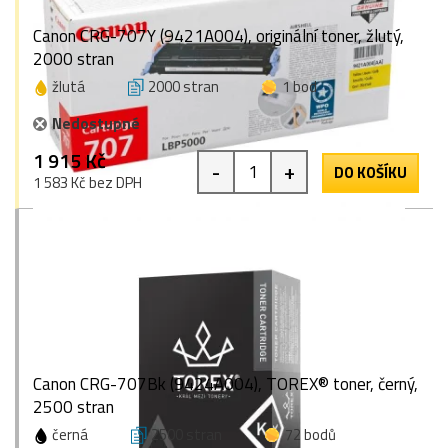
Canon CRG-707Y (9421A004), originální toner, žlutý,
2000 stran
žlutá
2000 stran
1 bod
Nedostupné
1 915 Kč
-
+
DO KOŠÍKU
1 583 Kč bez DPH
Canon CRG-707Bk (9424A004), TOREX® toner, černý,
2500 stran
černá
2500 stran
72 bodů