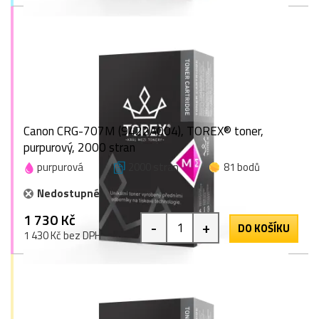
Canon CRG-707M (9422A004), TOREX® toner,
purpurový, 2000 stran
purpurová
2000 stran
81 bodů
Nedostupné
1 730 Kč
-
+
DO KOŠÍKU
1 430 Kč bez DPH