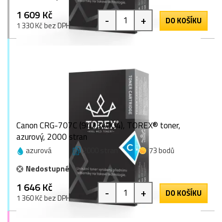
1 609 Kč
-
+
DO KOŠÍKU
1 330 Kč bez DPH
Canon CRG-707C (9423A004), TOREX® toner,
azurový, 2000 stran
azurová
2000 stran
73 bodů
Nedostupné
1 646 Kč
-
+
DO KOŠÍKU
1 360 Kč bez DPH