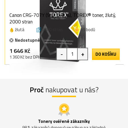
Canon CRG-707Y (9421A004), TOREX® toner, žlutý,
2000 stran
žlutá
2000 stran
69 bodů
Nedostupné
1 646 Kč
-
+
DO KOŠÍKU
1 360 Kč bez DPH
Proč
nakupovat u nás?
Tonery ověřené zákazníky
98 % zákazníků doporučuje nákup na základně