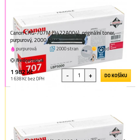
Canon CRG-707M (9422A004), originální toner,
purpurový, 2000 stran
purpurová
2000 stran
1 bod
Nedostupné
1 982 Kč
-
+
DO KOŠÍKU
1 638 Kč bez DPH