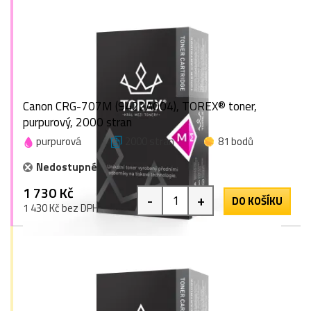
Canon CRG-707M (9422A004), TOREX® toner,
purpurový, 2000 stran
purpurová
2000 stran
81 bodů
Nedostupné
1 730 Kč
-
+
DO KOŠÍKU
1 430 Kč bez DPH