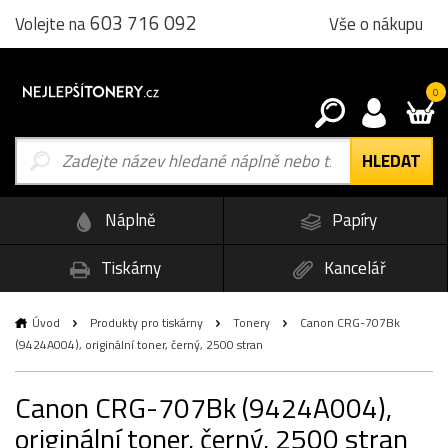
603 716 092
Vše o nákupu
Volejte na
0
Náplně
Papíry
Tiskárny
Kancelář
Úvod
Produkty pro tiskárny
Tonery
Canon CRG-707Bk
(9424A004), originální toner, černý, 2500 stran
Canon CRG-707Bk (9424A004),
originální toner, černý, 2500 stran