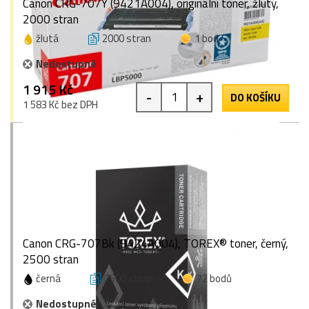
Canon CRG-707Y (9421A004), originální toner, žlutý,
2000 stran
žlutá
2000 stran
1 bod
Nedostupné
1 915 Kč
-
+
DO KOŠÍKU
1 583 Kč bez DPH
Canon CRG-707Bk (9424A004), TOREX® toner, černý,
2500 stran
černá
2500 stran
72 bodů
Nedostupné