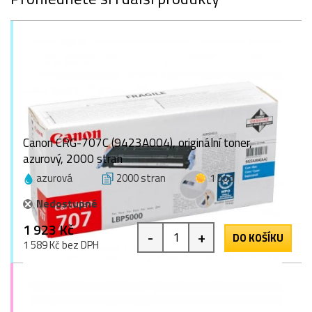
Canon CRG-707C (9423A004), originální toner,
azurový, 2000 stran
azurová
2000 stran
1 bod
Nedostupné
1 923 Kč
-
+
DO KOŠÍKU
1 589 Kč bez DPH