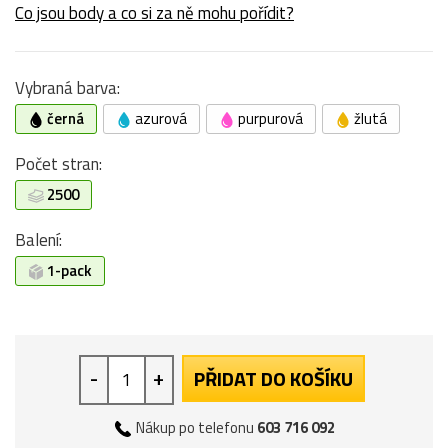
Co jsou body a co si za ně mohu pořídit?
Vybraná barva:
černá
azurová
purpurová
žlutá
Počet stran:
2500
Balení:
1-pack
-
+
PŘIDAT DO KOŠÍKU
Nákup po telefonu
603 716 092