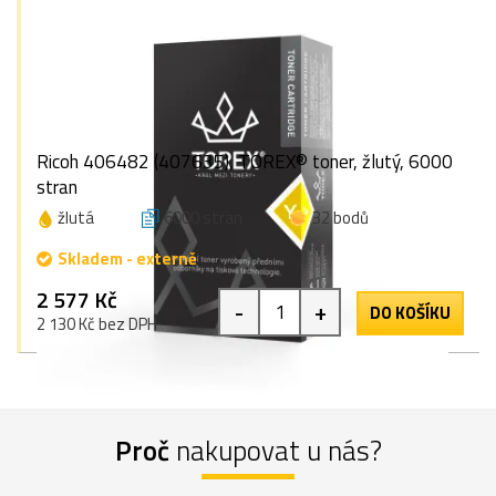
Ricoh 406482 (407635), TOREX® toner, žlutý, 6000
stran
žlutá
6000 stran
32 bodů
Skladem - externě
2 577 Kč
-
+
DO KOŠÍKU
2 130 Kč bez DPH
Proč
nakupovat u nás?