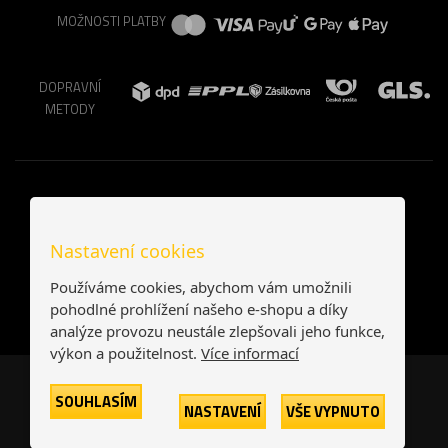
MOŽNOSTI PLATBY
DOPRAVNÍ
METODY
Nastavení cookies
Používáme cookies, abychom vám umožnili
pohodlné prohlížení našeho e-shopu a díky
analýze provozu neustále zlepšovali jeho funkce,
výkon a použitelnost.
Více informací
Česká republika
Slovensko
SOUHLASÍM
NASTAVENÍ
VŠE VYPNUTO
© 2026
Printonia s.r.o.
Všechna práva vyhrazena