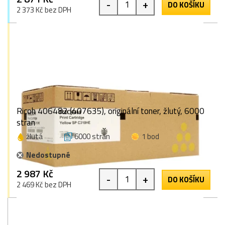
-
+
DO KOŠÍKU
2 373 Kč bez DPH
Ricoh 406482 (407635), originální toner, žlutý, 6000
stran
žlutá
6000 stran
1 bod
Nedostupné
2 987 Kč
-
+
DO KOŠÍKU
2 469 Kč bez DPH