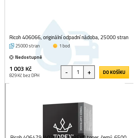
Ricoh 406066, originální odpadní nádoba, 25000 stran
25000 stran
1 bod
Nedostupné
1 003 Kč
-
+
DO KOŠÍKU
829 Kč bez DPH
Ricoh 406479 (407634), TOREX® toner, černý, 6500