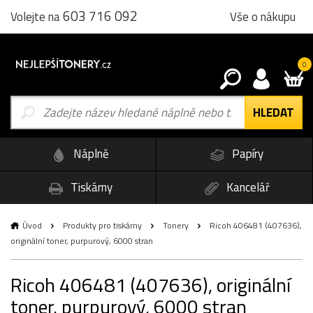
603 716 092
Vše o nákupu
Volejte na
0
Náplně
Papíry
Tiskárny
Kancelář
Úvod
Produkty pro tiskárny
Tonery
Ricoh 406481 (407636),
originální toner, purpurový, 6000 stran
Ricoh 406481 (407636), originální
toner, purpurový, 6000 stran