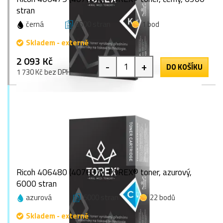
stran
černá
6500 stran
1 bod
Skladem - externě
2 093 Kč
-
+
DO KOŠÍKU
1 730 Kč bez DPH
Ricoh 406480 (407637), TOREX® toner, azurový,
6000 stran
azurová
6000 stran
22 bodů
Skladem - externě