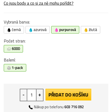
Co jsou body a co si za ně mohu pořídit?
Vybraná barva:
černá
azurová
purpurová
žlutá
Počet stran:
6000
Balení:
1-pack
-
+
PŘIDAT DO KOŠÍKU
Nákup po telefonu
603 716 092