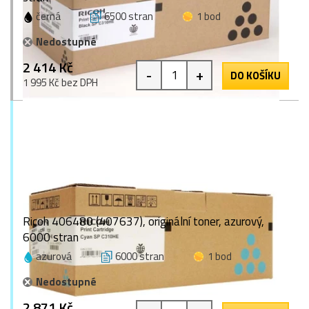
černá
6500 stran
1 bod
Nedostupné
2 414 Kč
-
+
DO KOŠÍKU
1 995 Kč bez DPH
Ricoh 406480 (407637), originální toner, azurový,
6000 stran
azurová
6000 stran
1 bod
Nedostupné
2 871 Kč