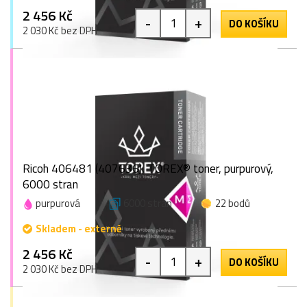
2 456 Kč
-
+
DO KOŠÍKU
2 030 Kč bez DPH
Ricoh 406481 (407636), TOREX® toner, purpurový,
6000 stran
purpurová
6000 stran
22 bodů
Skladem - externě
2 456 Kč
-
+
DO KOŠÍKU
2 030 Kč bez DPH