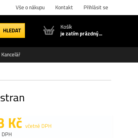
Vše o nákupu
Kontakt
Přihlásit se
Košík
je zatím prázdný...
Kancelář
 stran
3 Kč
včetně DPH
z DPH