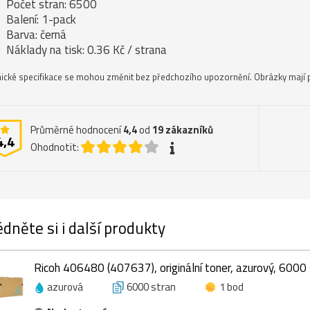
Počet stran: 6500
Balení: 1-pack
Barva: černá
Náklady na tisk: 0.36 Kč / strana
ické specifikace se mohou změnit bez předchozího upozornění. Obrázky mají p
Průměrné hodnocení
4,4
od
19
zákazníků
4,4
Ohodnotit:
dněte si i další produkty
Ricoh 406480 (407637), originální toner, azurový, 6000 
azurová
6000 stran
1 bod