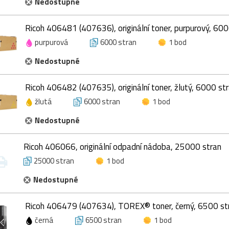
Nedostupné
Ricoh 406481 (407636), originální toner, purpurový, 600
purpurová
6000 stran
1 bod
Nedostupné
Ricoh 406482 (407635), originální toner, žlutý, 6000 st
žlutá
6000 stran
1 bod
Nedostupné
Ricoh 406066, originální odpadní nádoba, 25000 stran
25000 stran
1 bod
Nedostupné
Ricoh 406479 (407634), TOREX® toner, černý, 6500 st
černá
6500 stran
1 bod