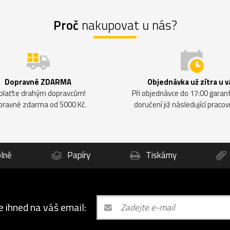
Proč
nakupovat u nás?
Dopravné ZDARMA
Objednávka už zítra u v
plaťte drahým dopravcům!
Při objednávce do 17:00 gara
pravné zdarma od 5000 Kč.
doručení již následující pracov
lně
Papíry
Tiskárny
e ihned na váš email: