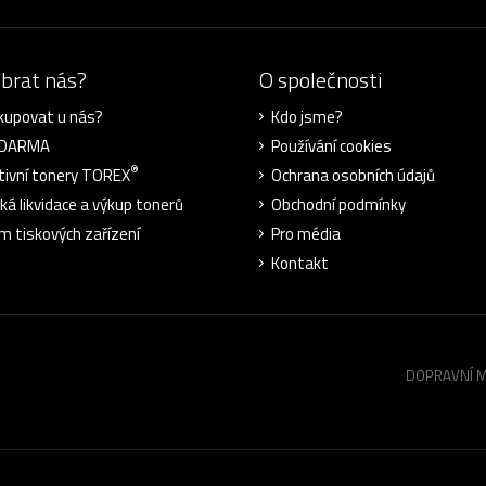
ybrat nás?
O společnosti
kupovat u nás?
Kdo jsme?
ZDARMA
Používání cookies
®
tivní tonery TOREX
Ochrana osobních údajů
cká likvidace a výkup tonerů
Obchodní podmínky
m tiskových zařízení
Pro média
Kontakt
DOPRAVNÍ 