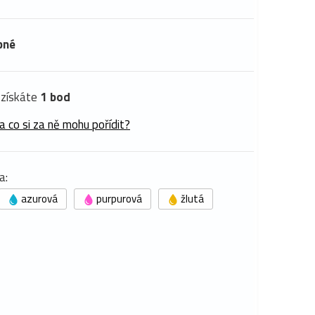
pné
získáte
1 bod
a co si za ně mohu pořídit?
a:
azurová
purpurová
žlutá