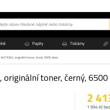
lně
Papíry
Tiskárny
407634), originální toner, černý, 6500 stran
originální toner, černý, 6500
2 41
1 994 Kč be