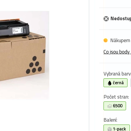
Nedostu
Nákupem 
Co jsou body 
Vybraná barv
černá
Počet stran:
6500
Balení:
1-pack