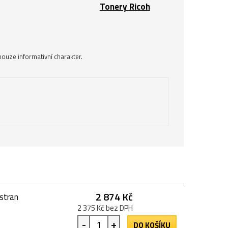
Tonery Ricoh
ouze informativní charakter.
2 874 Kč
stran
2 375 Kč bez DPH
-
+
DO KOŠÍKU