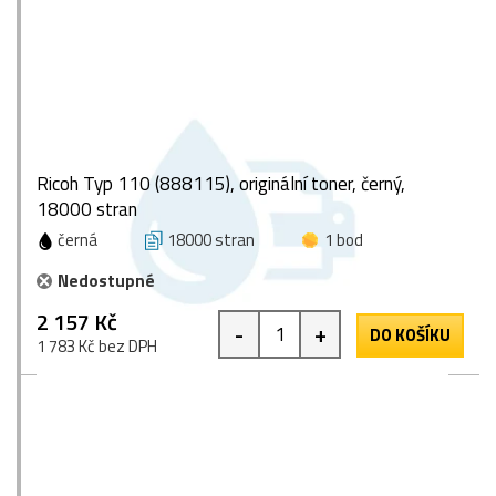
Ricoh Typ 110 (888115), originální toner, černý,
18000 stran
černá
18000 stran
1 bod
Nedostupné
2 157 Kč
-
+
DO KOŠÍKU
1 783 Kč bez DPH