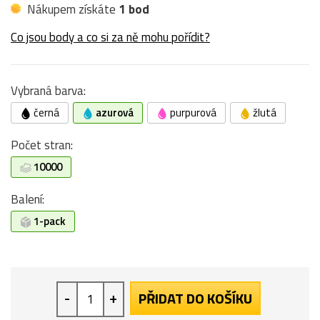
Nákupem získáte
1 bod
Co jsou body a co si za ně mohu pořídit?
Vybraná barva:
černá
azurová
purpurová
žlutá
Počet stran:
10000
Balení:
1-pack
-
+
PŘIDAT DO KOŠÍKU