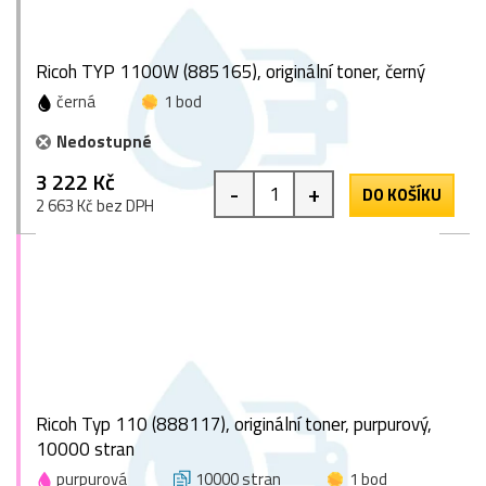
Ricoh TYP 1100W (885165), originální toner, černý
černá
1 bod
Nedostupné
3 222 Kč
-
+
DO KOŠÍKU
2 663 Kč bez DPH
Ricoh Typ 110 (888117), originální toner, purpurový,
10000 stran
purpurová
10000 stran
1 bod