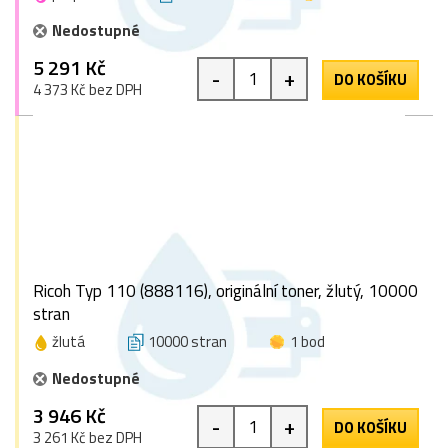
Nedostupné
5 291 Kč
-
+
DO KOŠÍKU
4 373 Kč bez DPH
Ricoh Typ 110 (888116), originální toner, žlutý, 10000
stran
žlutá
10000 stran
1 bod
Nedostupné
3 946 Kč
-
+
DO KOŠÍKU
3 261 Kč bez DPH