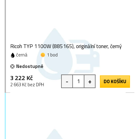
Ricoh TYP 1100W (885165), originální toner, černý
černá
1 bod
Nedostupné
3 222 Kč
-
+
DO KOŠÍKU
2 663 Kč bez DPH