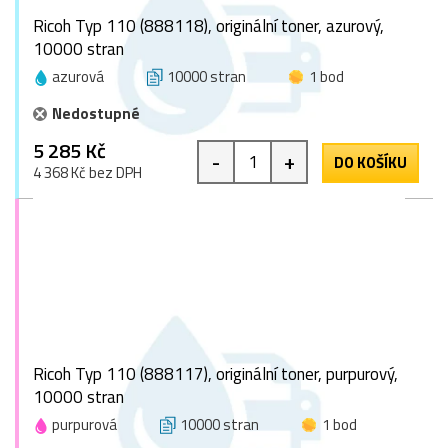
Ricoh Typ 110 (888118), originální toner, azurový,
10000 stran
azurová
10000 stran
1 bod
Nedostupné
5 285 Kč
-
+
DO KOŠÍKU
4 368 Kč bez DPH
Ricoh Typ 110 (888117), originální toner, purpurový,
10000 stran
purpurová
10000 stran
1 bod