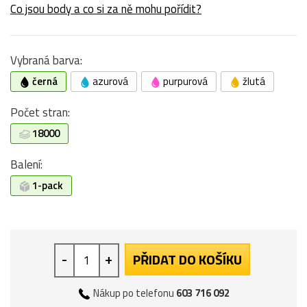
Co jsou body a co si za ně mohu pořídit?
Vybraná barva:
černá
azurová
purpurová
žlutá
Počet stran:
18000
Balení:
1-pack
-
+
PŘIDAT DO KOŠÍKU
Nákup po telefonu
603 716 092