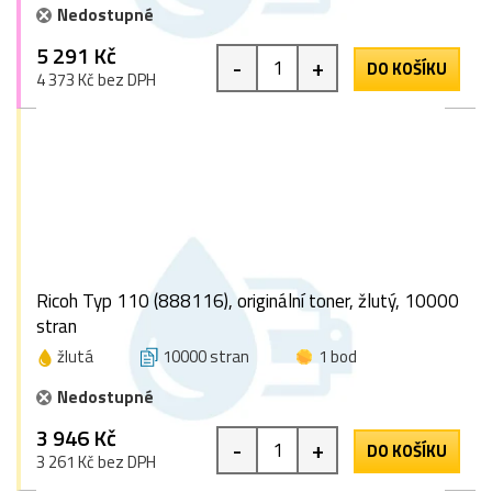
Nedostupné
5 291 Kč
-
+
DO KOŠÍKU
4 373 Kč bez DPH
Ricoh Typ 110 (888116), originální toner, žlutý, 10000
stran
žlutá
10000 stran
1 bod
Nedostupné
3 946 Kč
-
+
DO KOŠÍKU
3 261 Kč bez DPH