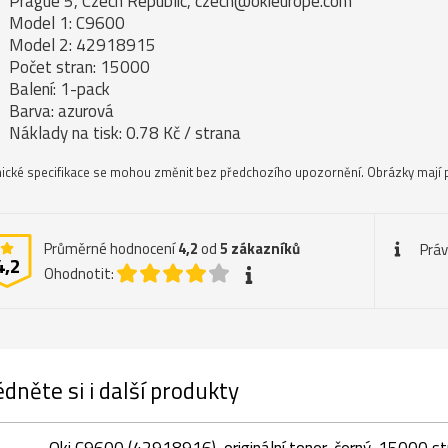
Prague 5, Czech Republic, czech@okieurope.com
Model 1: C9600
Model 2: 42918915
Počet stran: 15000
Balení: 1-pack
Barva: azurová
Náklady na tisk: 0.78 Kč / strana
ické specifikace se mohou změnit bez předchozího upozornění. Obrázky mají p
Průměrné hodnocení
4,2
od
5
zákazníků
Práv
4,2
Ohodnotit:
dněte si i další produkty
Oki C9600 (42918916), originální toner, černý, 15000 st