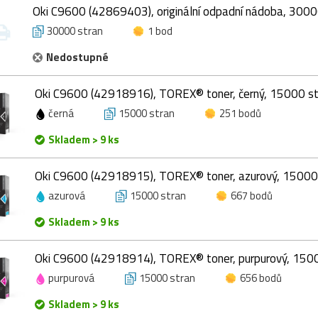
Oki C9600 (42869403), originální odpadní nádoba, 3000
30000 stran
1 bod
Nedostupné
Oki C9600 (42918916), TOREX® toner, černý, 15000 st
černá
15000 stran
251 bodů
Skladem > 9 ks
Oki C9600 (42918915), TOREX® toner, azurový, 15000
azurová
15000 stran
667 bodů
Skladem > 9 ks
Oki C9600 (42918914), TOREX® toner, purpurový, 150
purpurová
15000 stran
656 bodů
Skladem > 9 ks