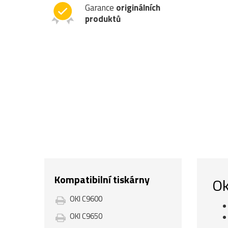
Garance
originálních
produktů
Kompatibilní tiskárny
Ok
OKI C9600
OKI C9650