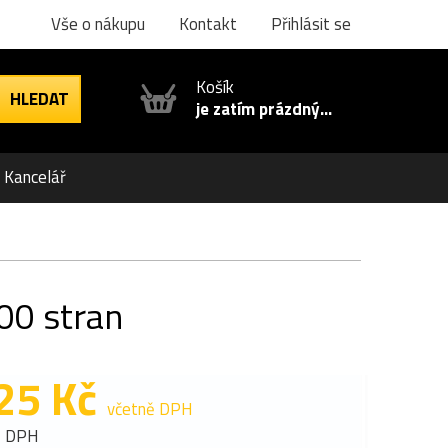
Vše o nákupu
Kontakt
Přihlásit se
Košík
je zatím prázdný...
Kancelář
00 stran
25 Kč
včetně DPH
z DPH