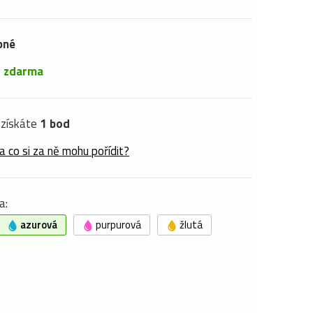
pné
é
zdarma
získáte
1 bod
a co si za ně mohu pořídit?
a:
azurová
purpurová
žlutá