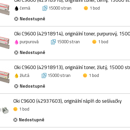
černá
15000 stran
1 bod
Nedostupné
Oki C9600 (42918914), originální toner, purpurový, 150
purpurová
15000 stran
1 bod
Nedostupné
Oki C9600 (42918913), originální toner, žlutý, 15000 st
žlutá
15000 stran
1 bod
Nedostupné
Oki C9600 (42937603), originální náplň do sešívačky
1 bod
Nedostupné