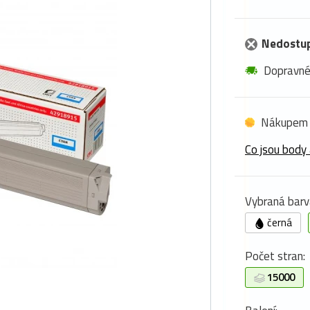
Nedostu
Dopravn
Nákupem 
Co jsou body 
Vybraná barv
černá
Počet stran:
15000