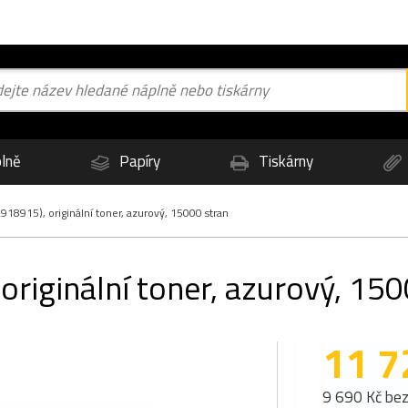
lně
Papíry
Tiskárny
18915), originální toner, azurový, 15000 stran
riginální toner, azurový, 150
11 7
9 690 Kč be