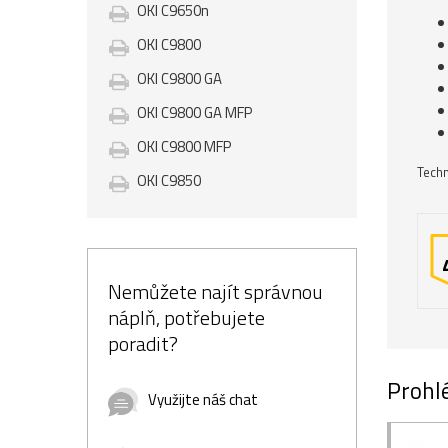
OKI C9650n
OKI C9800
OKI C9800 GA
OKI C9800 GA MFP
OKI C9800 MFP
Techn
OKI C9850
Nemůžete najít správnou
náplň, potřebujete
poradit?
Prohlé
Využijte náš chat