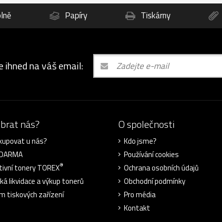
lně
Papíry
Tiskárny
e ihned na váš email:
ybrat nás?
O společnosti
kupovat u nás?
Kdo jsme?
ZDARMA
Používání cookies
®
tivní tonery TOREX
Ochrana osobních údajů
cká likvidace a výkup tonerů
Obchodní podmínky
m tiskových zařízení
Pro média
Kontakt