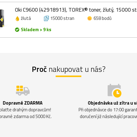
Oki C9600 (42918913), TOREX® toner, žlutý, 15000 st
žlutá
15000 stran
658 bodů
Skladem > 9 ks
Proč
nakupovat u nás?
Dopravné ZDARMA
Objednávka už zítra u v
plaťte drahým dopravcům!
Při objednávce do 17:00 gara
pravné zdarma od 5000 Kč.
doručení již následující pracov