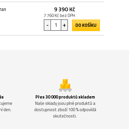
9 390 Kč
ran
7 760 Kč bez DPH
-
+
DO KOŠÍKU
ás
Přes 30 000 produktů skladem
ntujeme
Naše sklady jsou plné produktů a
ní den.
dostupnost zboží 100 % odpovídá
skutečnosti.