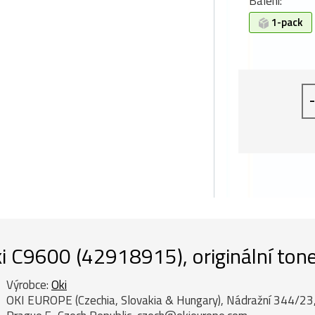
Balení:
1-pack
-
i C9600 (42918915), originální tone
Výrobce:
Oki
OKI EUROPE (Czechia, Slovakia & Hungary), Nádražní 344/23