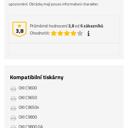
upozornění. Obrázky mají pouze informativní charakter.
Průměrné hodnocení
3,8
od
6
zákazníků
3,8
Ohodnotit:
Kompatibilní tiskárny
OKI C9600
OKI C9650
OKI C9650n
OKI C9800
OKI C9800 GA