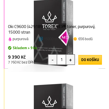
Oki C9600 (42918914), TOREX® toner, purpurový,
15000 stran
purpurová
15000 stran
656 bodů
Skladem > 9 ks
9 390 Kč
-
+
DO KOŠÍKU
7 760 Kč bez DPH