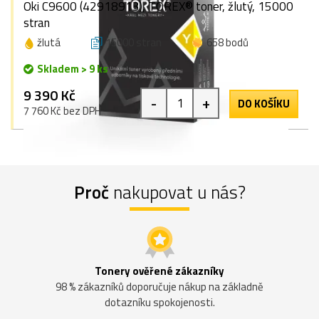
Oki C9600 (42918913), TOREX® toner, žlutý, 15000
stran
žlutá
15000 stran
658 bodů
Skladem > 9 ks
9 390 Kč
-
+
DO KOŠÍKU
7 760 Kč bez DPH
Proč
nakupovat u nás?
Tonery ověřené zákazníky
98 % zákazníků doporučuje nákup na základně
dotazníku spokojenosti.