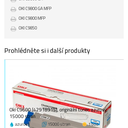
OKI C9800 GA MFP
OKI C9800 MFP
OKI C9850
Prohlédněte si i další produkty
Oki C9600 (42918915), originální toner, azurový,
15000 stran
azurová
15000 stran
1 bod