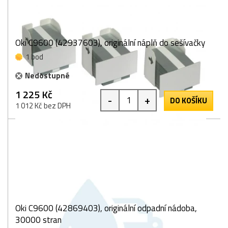
Oki C9600 (42937603), originální náplň do sešívačky
1 bod
Nedostupné
1 225 Kč
-
+
DO KOŠÍKU
1 012 Kč bez DPH
Oki C9600 (42869403), originální odpadní nádoba,
30000 stran