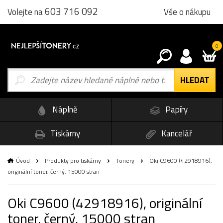
603 716 092
Vše o nákupu
Volejte na
0
Náplně
Papíry
Tiskárny
Kancelář
Úvod
Produkty pro tiskárny
Tonery
Oki C9600 (42918916),
originální toner, černý, 15000 stran
Oki C9600 (42918916), originální
toner, černý, 15000 stran