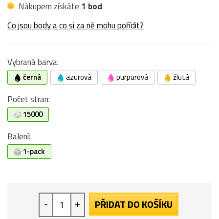
Nákupem získáte
1 bod
Co jsou body a co si za ně mohu pořídit?
Vybraná barva:
černá
azurová
purpurová
žlutá
Počet stran:
15000
Balení:
1-pack
-
+
PŘIDAT DO KOŠÍKU