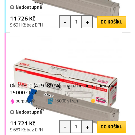
Nedostupné
11 726 Kč
-
+
DO KOŠÍKU
9 691 Kč bez DPH
Oki C9600 (42918914), originální toner, purpurový,
15000 stran
purpurová
15000 stran
1 bod
Nedostupné
11 721 Kč
-
+
DO KOŠÍKU
9 687 Kč bez DPH