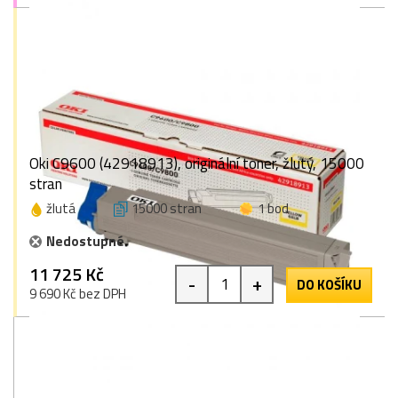
Oki C9600 (42918913), originální toner, žlutý, 15000
stran
žlutá
15000 stran
1 bod
Nedostupné
11 725 Kč
-
+
DO KOŠÍKU
9 690 Kč bez DPH