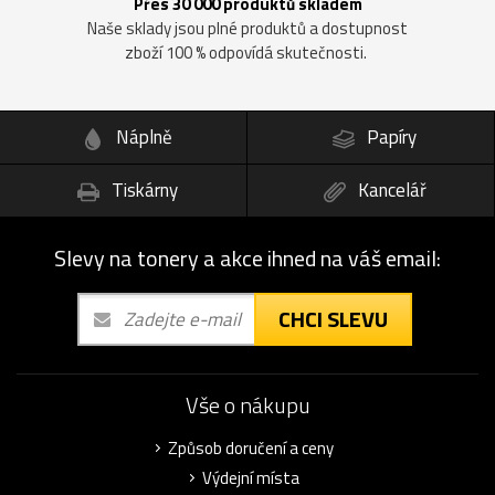
Přes 30 000 produktů skladem
Naše sklady jsou plné produktů a dostupnost
zboží 100 % odpovídá skutečnosti.
Náplně
Papíry
Tiskárny
Kancelář
Slevy na tonery a akce ihned na váš email:
CHCI SLEVU
Vše o nákupu
Způsob doručení a ceny
Výdejní místa