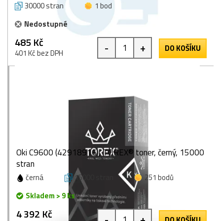
30000 stran
1 bod
Nedostupné
485 Kč
-
+
DO KOŠÍKU
401 Kč bez DPH
Oki C9600 (42918916), TOREX® toner, černý, 15000
stran
černá
15000 stran
251 bodů
Skladem > 9 ks
4 392 Kč
-
+
DO KOŠÍKU