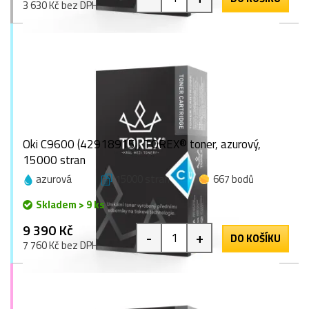
3 630 Kč bez DPH
Oki C9600 (42918915), TOREX® toner, azurový,
15000 stran
azurová
15000 stran
667 bodů
Skladem > 9 ks
9 390 Kč
-
+
DO KOŠÍKU
7 760 Kč bez DPH