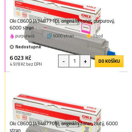
Oki C8600 (43487710), originální toner, purpurový,
6000 stran
purpurová
6000 stran
1 bod
Nedostupné
6 023 Kč
-
+
DO KOŠÍKU
4 978 Kč bez DPH
Oki C8600 (43487709), originální toner, žlutý, 6000
stran