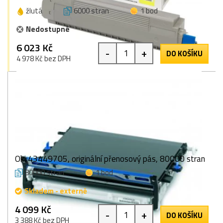
žlutá
6000 stran
1 bod
Nedostupné
6 023 Kč
-
+
DO KOŠÍKU
4 978 Kč bez DPH
Oki 43449705, originální přenosový pás, 80000 stran
80000 stran
1 bod
Skladem - externě
4 099 Kč
-
+
DO KOŠÍKU
3 388 Kč bez DPH