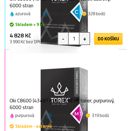
6000 stran
azurová
6000 stran
328 bodů
Skladem > 9 ks
4 828 Kč
-
+
DO KOŠÍKU
3 990 Kč bez DPH
Oki C8600 (43487710), TOREX® toner, purpurový,
6000 stran
purpurová
6000 stran
319 bodů
Skladem - externě