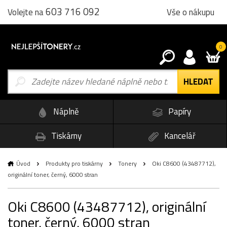
603 716 092
Vše o nákupu
Volejte na
0
Náplně
Papíry
Tiskárny
Kancelář
Úvod
Produkty pro tiskárny
Tonery
Oki C8600 (43487712),
originální toner, černý, 6000 stran
Oki C8600 (43487712), originální
toner, černý, 6000 stran