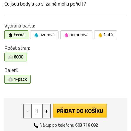
Co jsou body a co si za ně mohu pořídit?
Vybraná barva:
černá
azurová
purpurová
žlutá
Počet stran:
6000
Balení:
1-pack
-
+
PŘIDAT DO KOŠÍKU
Nákup po telefonu
603 716 092