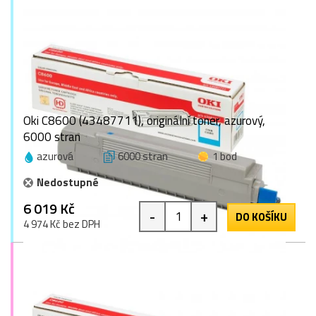
Oki C8600 (43487711), originální toner, azurový,
6000 stran
azurová
6000 stran
1 bod
Nedostupné
6 019 Kč
-
+
DO KOŠÍKU
4 974 Kč bez DPH