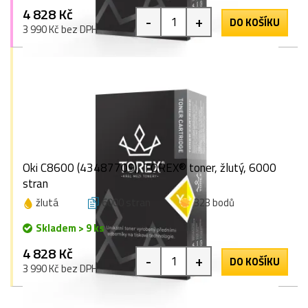
4 828 Kč
-
+
DO KOŠÍKU
3 990 Kč bez DPH
Oki C8600 (43487709), TOREX® toner, žlutý, 6000
stran
žlutá
6000 stran
323 bodů
Skladem > 9 ks
4 828 Kč
-
+
DO KOŠÍKU
3 990 Kč bez DPH