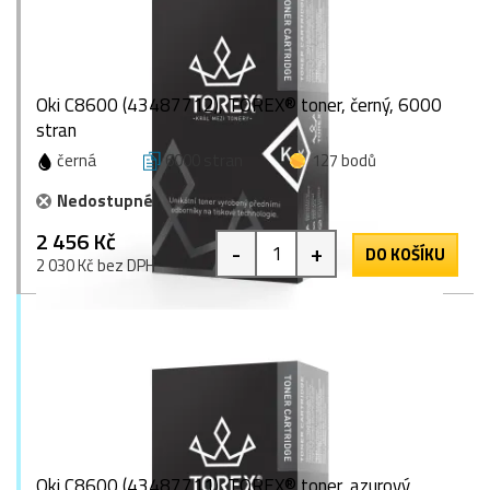
Oki C8600 (43487712), TOREX® toner, černý, 6000
stran
černá
6000 stran
127 bodů
Nedostupné
2 456 Kč
-
+
DO KOŠÍKU
2 030 Kč bez DPH
Oki C8600 (43487711), TOREX® toner, azurový,