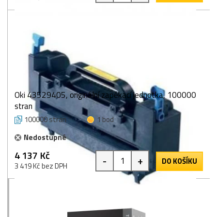
Oki 43529405, originální zapékací jednotka, 100000
stran
100000 stran
1 bod
Nedostupné
4 137 Kč
-
+
DO KOŠÍKU
3 419 Kč bez DPH