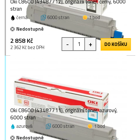
Oki C8600 (43487712), originální toner, černý, 6000
stran
černá
6000 stran
1 bod
Nedostupné
2 858 Kč
-
+
DO KOŠÍKU
2 362 Kč bez DPH
Oki C8600 (43487711), originální toner, azurový,
6000 stran
azurová
6000 stran
1 bod
Nedostupné