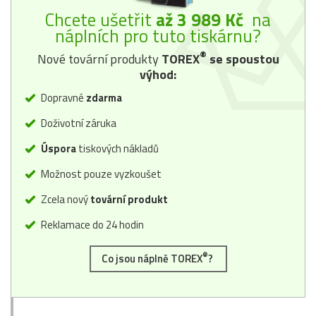
Chcete ušetřit
až 3 989 Kč
na
náplních pro tuto tiskárnu?
®
Nové tovární produkty
TOREX
se spoustou
výhod:
Dopravné
zdarma
Doživotní záruka
Úspora
tiskových nákladů
Možnost pouze vyzkoušet
Zcela nový
tovární produkt
Reklamace do 24 hodin
®
Co jsou náplně TOREX
?