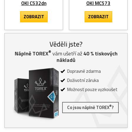
OKI C532dn
OKI MC573
ZOBRAZIT
ZOBRAZIT
Věděli jste?
®
Náplně TOREX
vám ušetří až
40
% tiskových
nákladů
Dopravné zdarma
Doživotní záruka
Možnost pouze vyzkoušet
®
Co jsou náplně TOREX
?