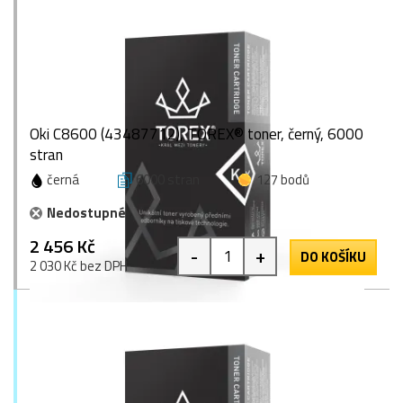
Oki C8600 (43487712), TOREX® toner, černý, 6000
stran
černá
6000 stran
127 bodů
Nedostupné
2 456 Kč
-
+
DO KOŠÍKU
2 030 Kč bez DPH