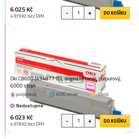
6 025 Kč
-
+
DO KOŠÍKU
4 979 Kč bez DPH
Oki C8600 (43487710), originální toner, purpurový,
6000 stran
purpurová
6000 stran
1 bod
Nedostupné
6 023 Kč
-
+
DO KOŠÍKU
4 978 Kč bez DPH