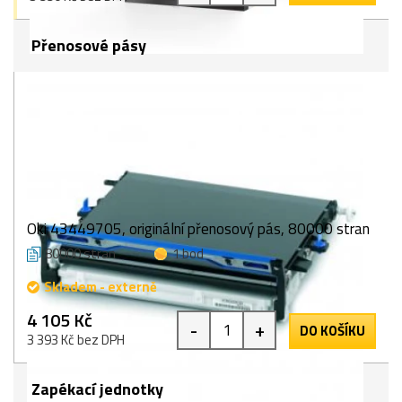
Přenosové pásy
Oki 43449705, originální přenosový pás, 80000 stran
80000 stran
1 bod
Skladem - externě
4 105 Kč
-
+
DO KOŠÍKU
3 393 Kč bez DPH
Zapékací jednotky