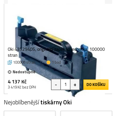
Oki 43529405, originální zapékací jednotka, 100000
stran
100000 stran
1 bod
Nedostupné
4 137 Kč
-
+
DO KOŠÍKU
3 419 Kč bez DPH
Nejoblíbenější
tiskárny Oki