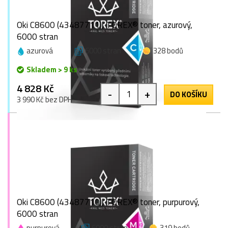
Oki C8600 (43487711), TOREX® toner, azurový,
6000 stran
azurová
6000 stran
328 bodů
Skladem > 9 ks
4 828 Kč
-
+
DO KOŠÍKU
3 990 Kč bez DPH
Oki C8600 (43487710), TOREX® toner, purpurový,
6000 stran
purpurová
6000 stran
319 bodů