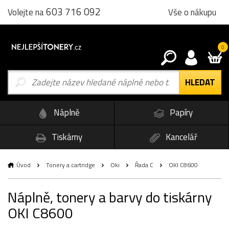
603 716 092
Vše o nákupu
Volejte na
0
Náplně
Papíry
Tiskárny
Kancelář
Úvod
Tonery a cartridge
Oki
Řada C
OKI C8600
Náplně, tonery a barvy do tiskárny
OKI C8600