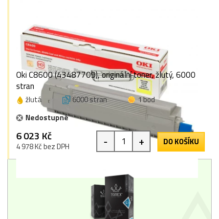
Oki C8600 (43487709), originální toner, žlutý, 6000
stran
žlutá
6000 stran
1 bod
Nedostupné
6 023 Kč
-
+
DO KOŠÍKU
4 978 Kč bez DPH