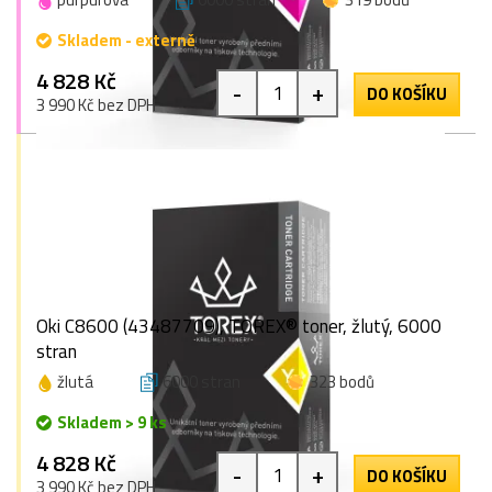
Skladem - externě
4 828 Kč
-
+
DO KOŠÍKU
3 990 Kč bez DPH
Oki C8600 (43487709), TOREX® toner, žlutý, 6000
stran
žlutá
6000 stran
323 bodů
Skladem > 9 ks
4 828 Kč
-
+
DO KOŠÍKU
3 990 Kč bez DPH