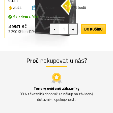
stran
žlutá
5000 stran
279 bodů
Skladem > 9 ks
3 981 Kč
-
+
DO KOŠÍKU
3 290 Kč bez DPH
Proč
nakupovat u nás?
Tonery ověřené zákazníky
98 % zákazníků doporučuje nákup na základně
dotazníku spokojenosti.