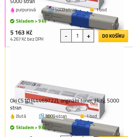
5000 stran
purpurová
5000 stran
1 bod
Skladem > 9 ks
5 163 Kč
-
+
DO KOŠÍKU
4 267 Kč bez DPH
Oki C510 (44469722), originální toner, žlutý, 5000
stran
žlutá
5000 stran
1 bod
Skladem > 9 ks