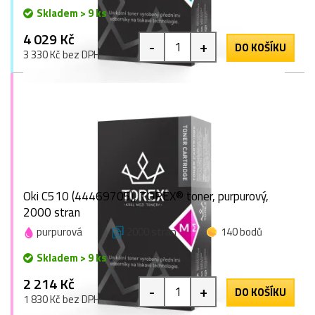
Skladem > 9 ks
4 029 Kč
-
+
DO KOŠÍKU
3 330 Kč bez DPH
Oki C510 (44469705), TOREX® toner, purpurový,
2000 stran
purpurová
2000 stran
140 bodů
Skladem > 9 ks
2 214 Kč
-
+
DO KOŠÍKU
1 830 Kč bez DPH