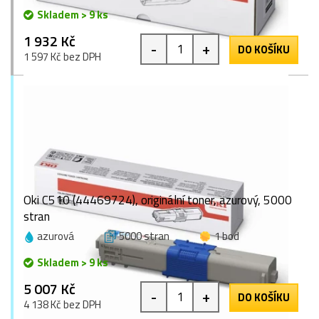
Skladem > 9 ks
1 932 Kč
-
+
DO KOŠÍKU
1 597 Kč bez DPH
Oki C510 (44469724), originální toner, azurový, 5000
stran
azurová
5000 stran
1 bod
Skladem > 9 ks
5 007 Kč
-
+
DO KOŠÍKU
4 138 Kč bez DPH