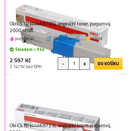
Oki C510 (44469705), originální toner, purpurový,
2000 stran
purpurová
2000 stran
1 bod
Skladem > 9 ks
2 597 Kč
-
+
DO KOŠÍKU
2 147 Kč bez DPH
Oki C510 (44469723), originální toner, purpurový,