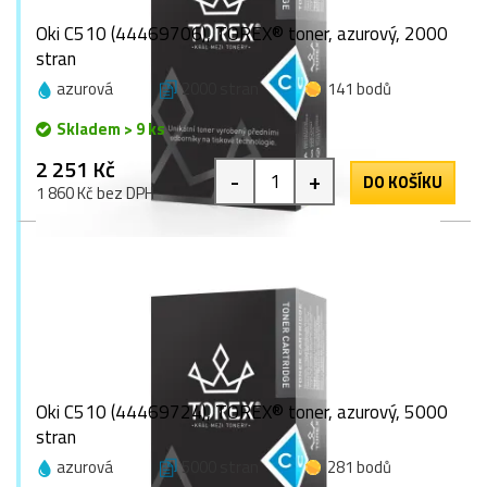
Oki C510 (44469706), TOREX® toner, azurový, 2000
stran
azurová
2000 stran
141 bodů
Skladem > 9 ks
2 251 Kč
-
+
DO KOŠÍKU
1 860 Kč bez DPH
Oki C510 (44469724), TOREX® toner, azurový, 5000
stran
azurová
5000 stran
281 bodů