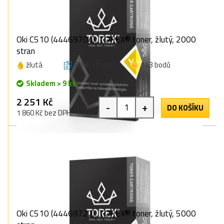
Oki C510 (44469704), TOREX® toner, žlutý, 2000
stran
žlutá
2000 stran
143 bodů
Skladem > 9 ks
2 251 Kč
-
+
DO KOŠÍKU
1 860 Kč bez DPH
Oki C510 (44469722), TOREX® toner, žlutý, 5000