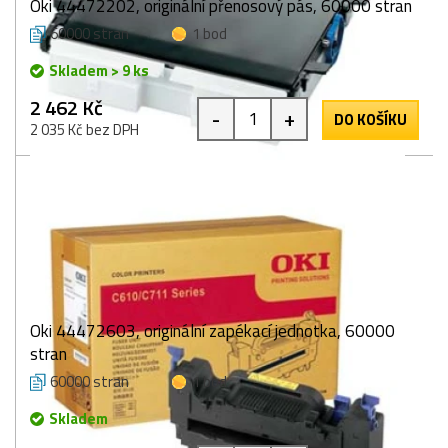
Oki 44472202, originální přenosový pás, 60000 stran
60000 stran
1 bod
Skladem > 9 ks
2 462 Kč
-
+
DO KOŠÍKU
2 035 Kč bez DPH
Oki 44472603, originální zapékací jednotka, 60000
stran
60000 stran
1 bod
Skladem