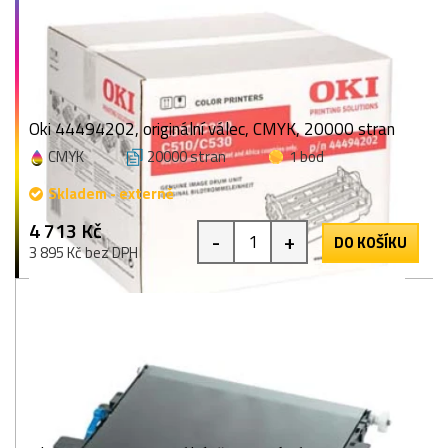
Oki 44494202, originální válec, CMYK, 20000 stran
CMYK
20000 stran
1 bod
Skladem - externě
4 713 Kč
-
+
DO KOŠÍKU
3 895 Kč bez DPH