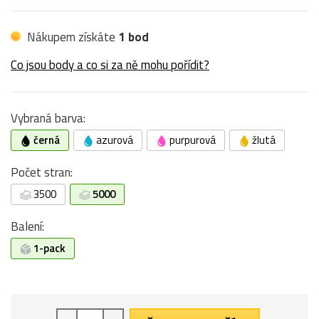
Nákupem získáte
1 bod
Co jsou body a co si za ně mohu pořídit?
Vybraná barva:
černá
azurová
purpurová
žlutá
Počet stran:
3500
5000
Balení:
1-pack