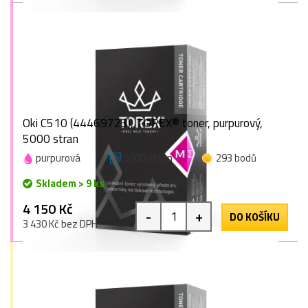
Oki C510 (44469723), TOREX® toner, purpurový,
5000 stran
purpurová
5000 stran
293 bodů
Skladem > 9 ks
4 150 Kč
-
+
DO KOŠÍKU
3 430 Kč bez DPH