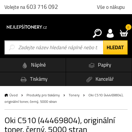
603 716 092
Vše o nákupu
Volejte na
0
Náplně
Papíry
Tiskárny
Kancelář
Úvod
Produkty pro tiskárny
Tonery
Oki C510 (44469804),
originální toner, černý, 5000 stran
Oki C510 (44469804), originální
toner, černý, 5000 stran