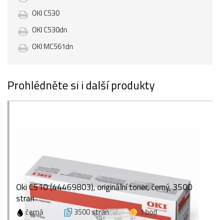
OKI C530
OKI C530dn
OKI MC561dn
Prohlédněte si i další produkty
Oki C510 (44469803), originální toner, černý, 3500
stran
černá
3500 stran
1 bod