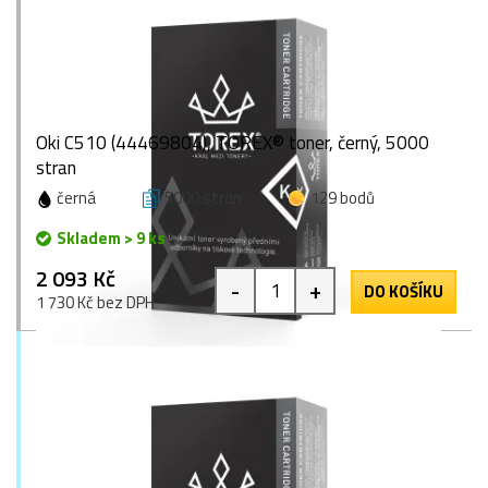
Oki C510 (44469804), TOREX® toner, černý, 5000
stran
černá
5000 stran
129 bodů
Skladem > 9 ks
2 093 Kč
-
+
DO KOŠÍKU
1 730 Kč bez DPH