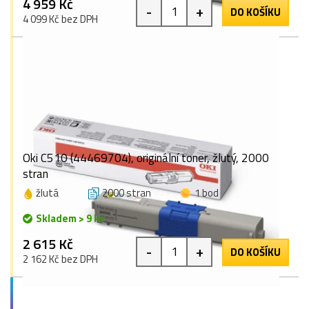
4 959 Kč
-
+
DO KOŠÍKU
4 099 Kč bez DPH
Oki C510 (44469704), originální toner, žlutý, 2000
stran
žlutá
2000 stran
1 bod
Skladem > 9 ks
2 615 Kč
-
+
DO KOŠÍKU
2 162 Kč bez DPH