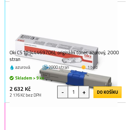
Oki C510 (44469706), originální toner, azurový, 2000
stran
azurová
2000 stran
1 bod
Skladem > 9 ks
2 632 Kč
-
+
DO KOŠÍKU
2 176 Kč bez DPH