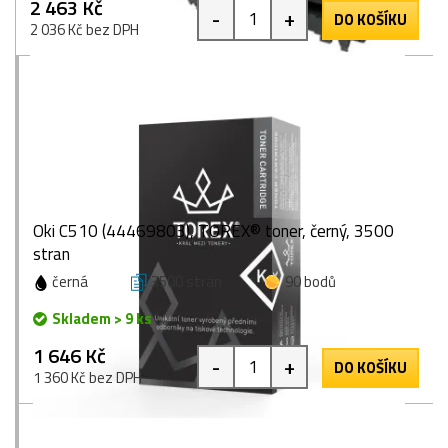
2 463 Kč
-
+
DO KOŠÍKU
2 036 Kč bez DPH
Oki C510 (44469803), TOREX® toner, černý, 3500
stran
černá
3500 stran
90 bodů
Skladem > 9 ks
1 646 Kč
-
+
DO KOŠÍKU
1 360 Kč bez DPH