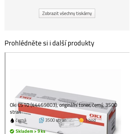
Zobrazit všechny tiskárny
Prohlédněte si i další produkty
Oki C510 (44469803), originální toner, černý, 3500
stran
černá
3500 stran
1 bod
Skladem > 9 ks