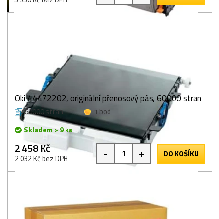
Oki 44472202, originální přenosový pás, 60000 stran
60000 stran
1 bod
Skladem > 9 ks
2 458 Kč
-
+
DO KOŠÍKU
2 032 Kč bez DPH