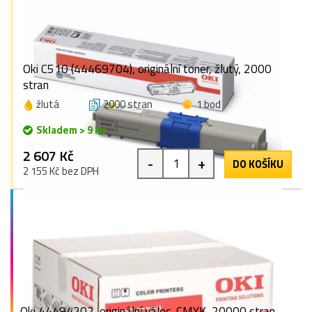
Oki C510 (44469704), originální toner, žlutý, 2000
stran
žlutá
2000 stran
1 bod
Skladem > 9 ks
2 607 Kč
-
+
DO KOŠÍKU
2 155 Kč bez DPH
Oki 44494202, originální válec, CMYK, 20000 stran