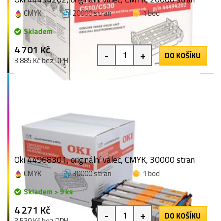
CMYK
20000 stran
1 bod
Skladem
4 701 Kč
-
+
DO KOŠÍKU
3 885 Kč bez DPH
Oki 44968301, originální válec, CMYK, 30000 stran
CMYK
30000 stran
1 bod
Skladem > 9 ks
4 271 Kč
-
+
DO KOŠÍKU
3 530 Kč bez DPH