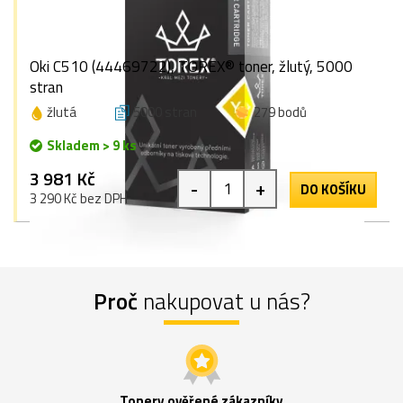
Oki C510 (44469722), TOREX® toner, žlutý, 5000
stran
žlutá
5000 stran
279 bodů
Skladem > 9 ks
3 981 Kč
-
+
DO KOŠÍKU
3 290 Kč bez DPH
Proč
nakupovat u nás?
Tonery ověřené zákazníky