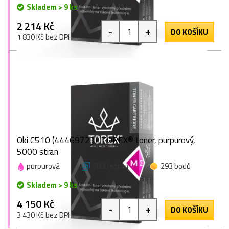
Skladem > 9 ks
2 214 Kč
-
+
DO KOŠÍKU
1 830 Kč bez DPH
Oki C510 (44469723), TOREX® toner, purpurový,
5000 stran
purpurová
5000 stran
293 bodů
Skladem > 9 ks
4 150 Kč
-
+
DO KOŠÍKU
3 430 Kč bez DPH