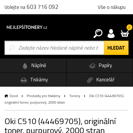
603 716 092
Vše o nákupu
Volejte na
0
Náplně
Papíry
Tiskárny
Kancelář
Úvod
Produkty pro tiskárny
Tonery
Oki C510 (44469705),
originální toner, purpurový, 2000 stran
Oki C510 (44469705), originální
toner, purpurový, 2000 stran