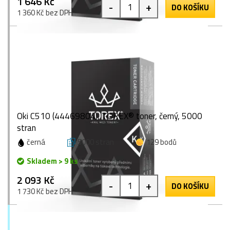
1 646 Kč
-
+
DO KOŠÍKU
1 360 Kč bez DPH
Oki C510 (44469804), TOREX® toner, černý, 5000
stran
černá
5000 stran
129 bodů
Skladem > 9 ks
2 093 Kč
-
+
DO KOŠÍKU
1 730 Kč bez DPH