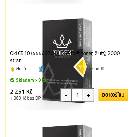
Oki C510 (44469704), TOREX® toner, žlutý, 2000
stran
žlutá
2000 stran
143 bodů
Skladem > 9 ks
2 251 Kč
-
+
DO KOŠÍKU
1 860 Kč bez DPH