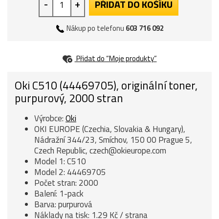
-
+
PŘIDAT DO KOŠÍKU
Nákup po telefonu
603 716 092
Přidat do “Moje produkty”
Oki C510 (44469705), originální toner,
purpurový, 2000 stran
Výrobce:
Oki
OKI EUROPE (Czechia, Slovakia & Hungary),
Nádražní 344/23, Smíchov, 150 00 Prague 5,
Czech Republic, czech@okieurope.com
Model 1: C510
Model 2: 44469705
Počet stran: 2000
Balení: 1-pack
Barva: purpurová
Náklady na tisk: 1.29 Kč / strana