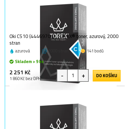
Oki C510 (44469706), TOREX® toner, azurový, 2000
stran
azurová
2000 stran
141 bodů
Skladem > 9 ks
2 251 Kč
-
+
DO KOŠÍKU
1 860 Kč bez DPH