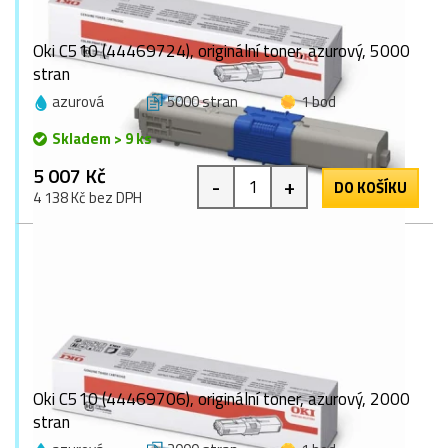
Oki C510 (44469724), originální toner, azurový, 5000
stran
azurová
5000 stran
1 bod
Skladem > 9 ks
5 007 Kč
-
+
DO KOŠÍKU
4 138 Kč bez DPH
Oki C510 (44469706), originální toner, azurový, 2000
stran