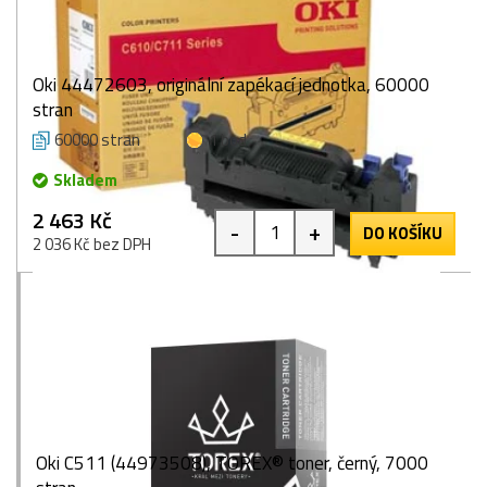
Oki 44472603, originální zapékací jednotka, 60000
stran
60000 stran
1 bod
Skladem
2 463 Kč
-
+
DO KOŠÍKU
2 036 Kč bez DPH
Oki C511 (44973508), TOREX® toner, černý, 7000