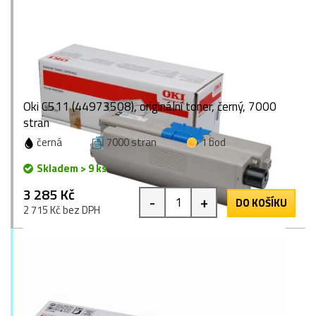
Oki C511 (44973508), originální toner, černý, 7000
stran
černá
7000 stran
1 bod
Skladem > 9 ks
3 285 Kč
-
+
DO KOŠÍKU
2 715 Kč bez DPH