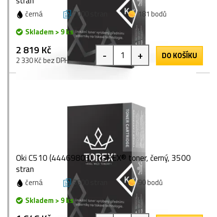
stran
černá
7000 stran
181 bodů
Skladem > 9 ks
2 819 Kč
-
+
DO KOŠÍKU
2 330 Kč bez DPH
Oki C510 (44469803), TOREX® toner, černý, 3500
stran
černá
3500 stran
90 bodů
Skladem > 9 ks