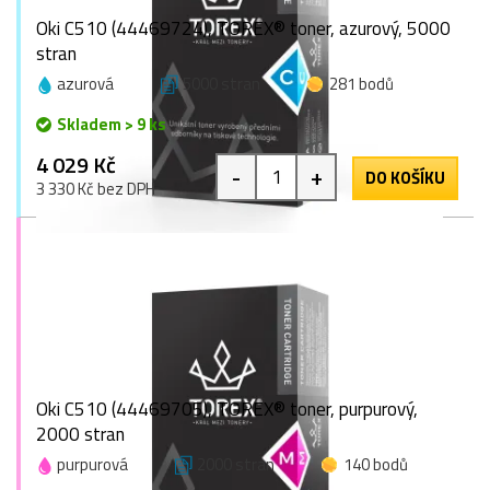
Oki C510 (44469724), TOREX® toner, azurový, 5000
stran
azurová
5000 stran
281 bodů
Skladem > 9 ks
4 029 Kč
-
+
DO KOŠÍKU
3 330 Kč bez DPH
Oki C510 (44469705), TOREX® toner, purpurový,
2000 stran
purpurová
2000 stran
140 bodů