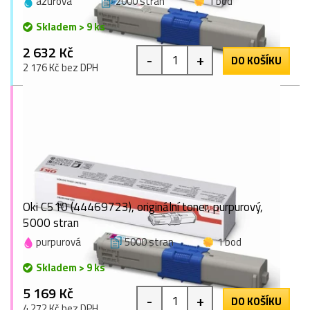
azurová
2000 stran
1 bod
Skladem > 9 ks
2 632 Kč
-
+
DO KOŠÍKU
2 176 Kč bez DPH
Oki C510 (44469723), originální toner, purpurový,
5000 stran
purpurová
5000 stran
1 bod
Skladem > 9 ks
5 169 Kč
-
+
DO KOŠÍKU
4 272 Kč bez DPH