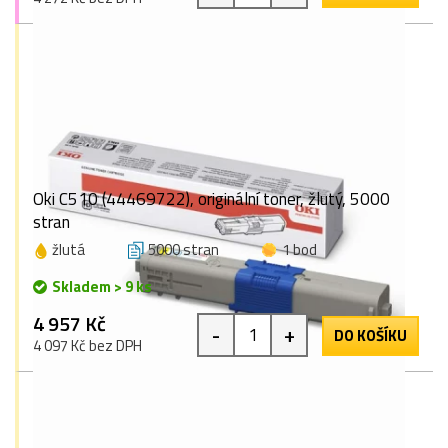
Oki C510 (44469722), originální toner, žlutý, 5000
stran
žlutá
5000 stran
1 bod
Skladem > 9 ks
4 957 Kč
-
+
DO KOŠÍKU
4 097 Kč bez DPH