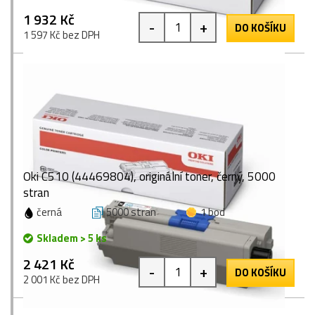
1 932 Kč
-
+
DO KOŠÍKU
1 597 Kč bez DPH
Oki C510 (44469804), originální toner, černý, 5000
stran
černá
5000 stran
1 bod
Skladem > 5 ks
2 421 Kč
-
+
DO KOŠÍKU
2 001 Kč bez DPH