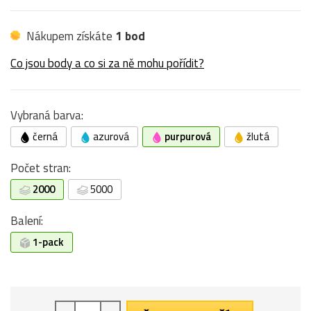
Nákupem získáte
1 bod
Co jsou body a co si za ně mohu pořídit?
Vybraná barva:
černá
azurová
purpurová
žlutá
Počet stran:
2000
5000
Balení:
1-pack