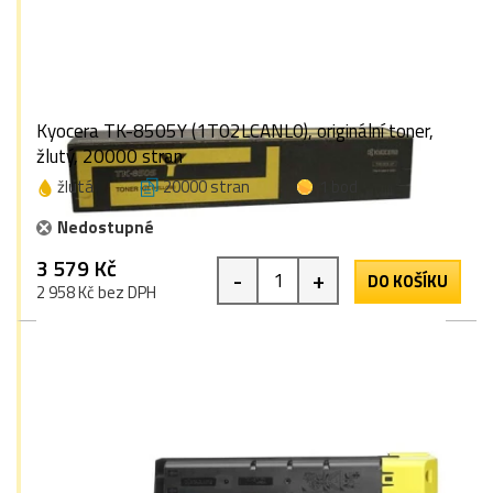
Kyocera TK-8505Y (1T02LCANL0), originální toner,
žlutý, 20000 stran
žlutá
20000 stran
1 bod
Nedostupné
3 579 Kč
-
+
DO KOŠÍKU
2 958 Kč bez DPH