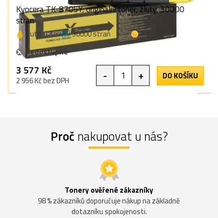
Kyocera TK-8705Y, originální toner, žlutý, 30000
stran
žlutá
30000 stran
1 bod
Nedostupné
3 577 Kč
-
+
DO KOŠÍKU
2 956 Kč bez DPH
Proč
nakupovat u nás?
Tonery ověřené zákazníky
98 % zákazníků doporučuje nákup na základně
dotazníku spokojenosti.