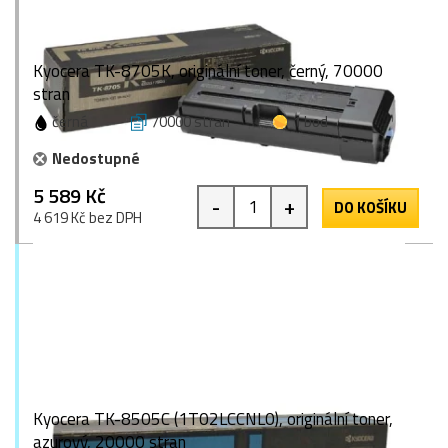
Kyocera TK-8705K, originální toner, černý, 70000
stran
černá
70000 stran
1 bod
Nedostupné
5 589 Kč
-
+
DO KOŠÍKU
4 619 Kč bez DPH
Kyocera TK-8505C (1T02LCCNL0), originální toner,
azurový, 20000 stran