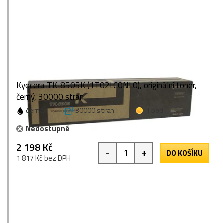
Kyocera TK-8505K (1T02LC0NL0), originální toner,
černý, 30000 stran
černá
30000 stran
1 bod
Nedostupné
2 198 Kč
-
+
DO KOŠÍKU
1 817 Kč bez DPH