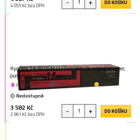
-
+
DO KOŠÍKU
4 055 Kč bez DPH
Kyocera TK-8505M (1T02LCBNL0), originální toner,
purpurový, 20000 stran
purpurová
20000 stran
1 bod
Nedostupné
3 582 Kč
-
+
DO KOŠÍKU
2 961 Kč bez DPH