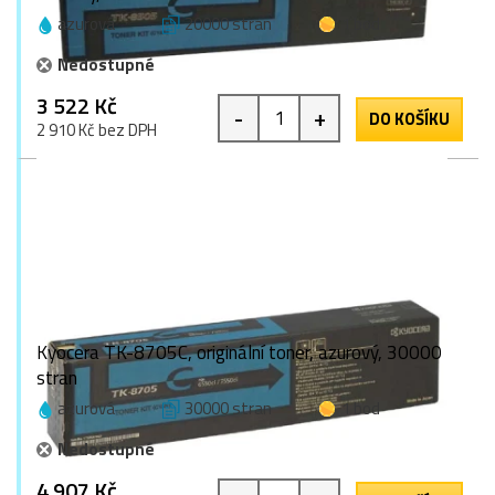
azurová
20000 stran
1 bod
Nedostupné
3 522 Kč
-
+
DO KOŠÍKU
2 910 Kč bez DPH
Kyocera TK-8705C, originální toner, azurový, 30000
stran
azurová
30000 stran
1 bod
Nedostupné
4 907 Kč