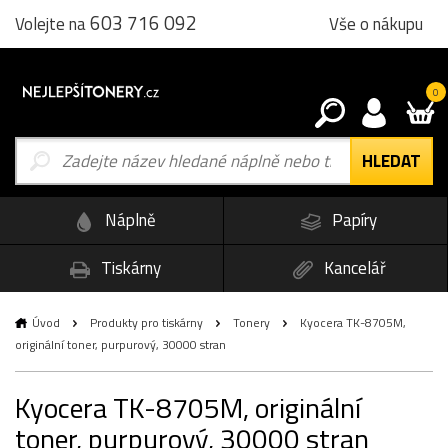
603 716 092
Vše o nákupu
Volejte na
0
Náplně
Papíry
Tiskárny
Kancelář
Úvod
Produkty pro tiskárny
Tonery
Kyocera TK-8705M,
originální toner, purpurový, 30000 stran
Kyocera TK-8705M, originální
toner, purpurový, 30000 stran