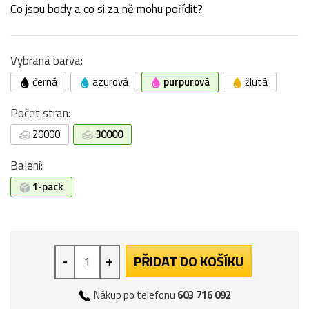
Co jsou body a co si za ně mohu pořídit?
Vybraná barva:
černá
azurová
purpurová
žlutá
Počet stran:
20000
30000
Balení:
1-pack
-
+
PŘIDAT DO KOŠÍKU
Nákup po telefonu
603 716 092