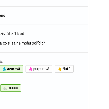
pné
získáte
1 bod
a co si za ně mohu pořídit?
a:
azurová
purpurová
žlutá
30000