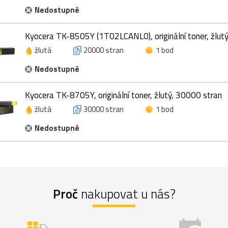
Nedostupné
Kyocera TK-8505Y (1T02LCANL0), originální toner, žlut
žlutá
20000 stran
1 bod
Nedostupné
Kyocera TK-8705Y, originální toner, žlutý, 30000 stran
žlutá
30000 stran
1 bod
Nedostupné
Proč
nakupovat u nás?