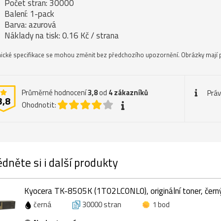
Počet stran: 30000
Balení: 1-pack
Barva: azurová
Náklady na tisk: 0.16 Kč / strana
ické specifikace se mohou změnit bez předchozího upozornění. Obrázky mají p
Průměrné hodnocení
3,8
od
4
zákazníků
Práv
3,8
Ohodnotit:
dněte si i další produkty
Kyocera TK-8505K (1T02LC0NL0), originální toner, čern
černá
30000 stran
1 bod