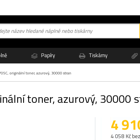
lně
Papíry
Tiskárny
5C, originální toner, azurový, 30000 stran
nální toner, azurový, 30000 s
4 91
4 058 Kč be