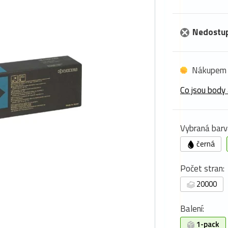
Nedostu
Nákupem 
Co jsou body 
Vybraná barv
černá
Počet stran:
20000
Balení:
1-pack