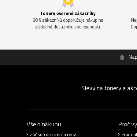
Tonery ověřené zákazníky
98 % zákazníků doporučuje nákup na
Ne
základně dotazníku spokojenosti.
Do
Náp
Slevy na tonery a akc
Vše o nákupu
Proč v
Způsob doručení a ceny
Proč na