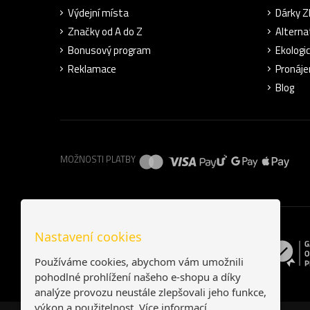
Výdejní místa
Dárky 
Značky od A do Z
Alterna
Bonusový program
Ekologi
Reklamace
Pronáje
Blog
MOŽNOSTI PLATBY
Nastavení cookies
Používáme cookies, abychom vám umožnili
pohodlné prohlížení našeho e-shopu a díky
analýze provozu neustále zlepšovali jeho funkce,
výkon a použitelnost.
Více informací