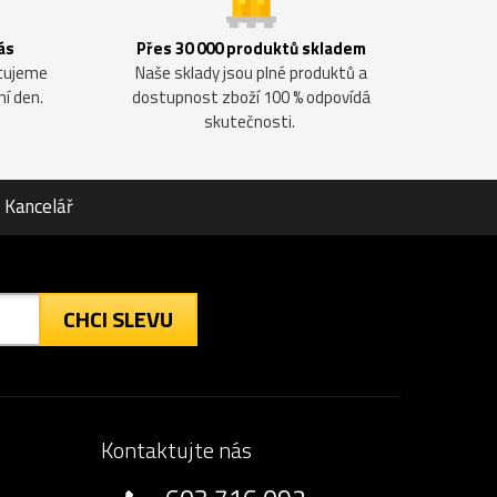
ás
Přes 30 000 produktů skladem
ntujeme
Naše sklady jsou plné produktů a
ní den.
dostupnost zboží 100 % odpovídá
skutečnosti.
Kancelář
CHCI SLEVU
Kontaktujte nás