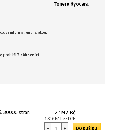
Tonery Kyocera
ouze informativní charakter.
ě prohlíží
3 zákazníci
2 197 Kč
ý, 30000 stran
1 816 Kč bez DPH
-
+
DO KOŠÍKU