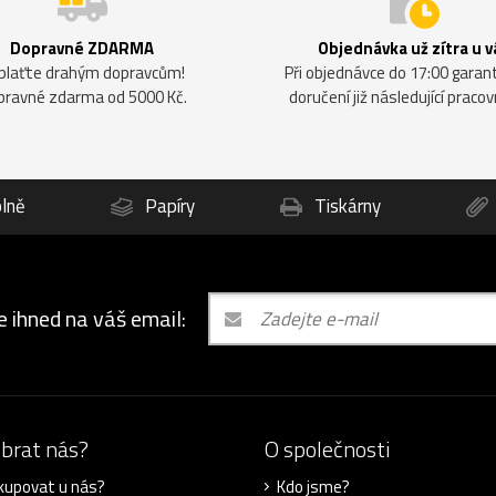
Dopravné ZDARMA
Objednávka už zítra u v
plaťte drahým dopravcům!
Při objednávce do 17:00 gara
pravné zdarma od 5000 Kč.
doručení již následující pracov
lně
Papíry
Tiskárny
e ihned na váš email:
ybrat nás?
O společnosti
kupovat u nás?
Kdo jsme?