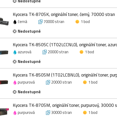
Nedostupné
Kyocera TK-8705K, originální toner, černý, 70000 stran
černá
70000 stran
1 bod
Nedostupné
Kyocera TK-8505C (1T02LCCNL0), originální toner, azur
azurová
20000 stran
1 bod
Nedostupné
Kyocera TK-8505M (1T02LCBNL0), originální toner, pur
purpurová
20000 stran
1 bod
Nedostupné
Kyocera TK-8705M, originální toner, purpurový, 30000 s
purpurová
30000 stran
1 bod