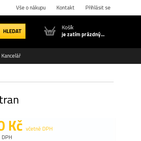
Vše o nákupu
Kontakt
Přihlásit se
Košík
je zatím prázdný...
Kancelář
tran
0 Kč
včetně DPH
z DPH